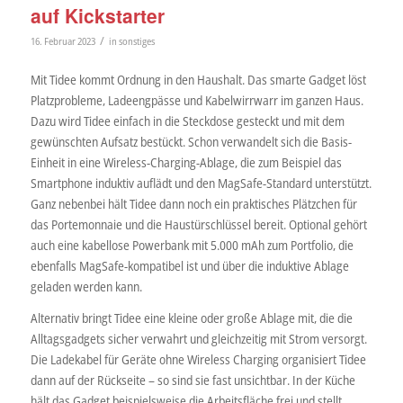
auf Kickstarter
/
16. Februar 2023
in
sonstiges
Mit Tidee kommt Ordnung in den Haushalt. Das smarte Gadget löst
Platzprobleme, Ladeengpässe und Kabelwirrwarr im ganzen Haus.
Dazu wird Tidee einfach in die Steckdose gesteckt und mit dem
gewünschten Aufsatz bestückt. Schon verwandelt sich die Basis-
Einheit in eine Wireless-Charging-Ablage, die zum Beispiel das
Smartphone induktiv auflädt und den MagSafe-Standard unterstützt.
Ganz nebenbei hält Tidee dann noch ein praktisches Plätzchen für
das Portemonnaie und die Haustürschlüssel bereit. Optional gehört
auch eine kabellose Powerbank mit 5.000 mAh zum Portfolio, die
ebenfalls MagSafe-kompatibel ist und über die induktive Ablage
geladen werden kann.
Alternativ bringt Tidee eine kleine oder große Ablage mit, die die
Alltagsgadgets sicher verwahrt und gleichzeitig mit Strom versorgt.
Die Ladekabel für Geräte ohne Wireless Charging organisiert Tidee
dann auf der Rückseite – so sind sie fast unsichtbar. In der Küche
hält das Gadget beispielsweise die Arbeitsfläche frei und stellt