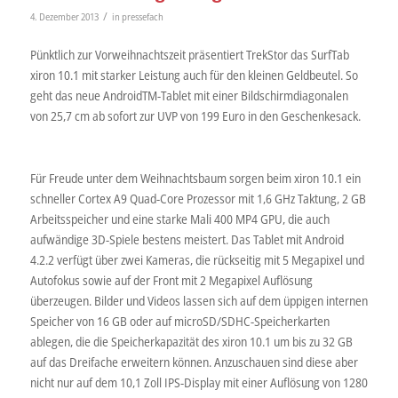
/
4. Dezember 2013
in
pressefach
Pünktlich zur Vorweihnachtszeit präsentiert TrekStor das SurfTab
xiron 10.1 mit starker Leistung auch für den kleinen Geldbeutel. So
geht das neue AndroidTM-Tablet mit einer Bildschirmdiagonalen
von 25,7 cm ab sofort zur UVP von 199 Euro in den Geschenkesack.
Für Freude unter dem Weihnachtsbaum sorgen beim xiron 10.1 ein
schneller Cortex A9 Quad-Core Prozessor mit 1,6 GHz Taktung, 2 GB
Arbeitsspeicher und eine starke Mali 400 MP4 GPU, die auch
aufwändige 3D-Spiele bestens meistert. Das Tablet mit Android
4.2.2 verfügt über zwei Kameras, die rückseitig mit 5 Megapixel und
Autofokus sowie auf der Front mit 2 Megapixel Auflösung
überzeugen. Bilder und Videos lassen sich auf dem üppigen internen
Speicher von 16 GB oder auf microSD/SDHC-Speicherkarten
ablegen, die die Speicherkapazität des xiron 10.1 um bis zu 32 GB
auf das Dreifache erweitern können. Anzuschauen sind diese aber
nicht nur auf dem 10,1 Zoll IPS-Display mit einer Auflösung von 1280