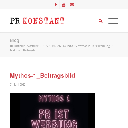
Blog
Du bist hier:
Startseite
/
/
PR KONSTANT räumt auf / Mythos 1: PR ist Werbung
/
Mythos-1_Beitragsbild
Mythos-1_Beitragsbild
21. Juni 2022