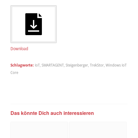
Download
Schlagworte:
IoT
,
SMARTAGENT
,
Steigenberger
,
TrekStor
,
Windows IoT
Core
Das könnte Dich auch interessieren