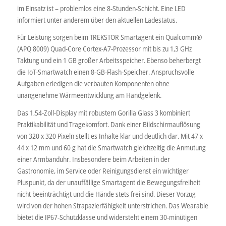
im Einsatz ist – problemlos eine 8-Stunden-Schicht. Eine LED
informiert unter anderem über den aktuellen Ladestatus.
Für Leistung sorgen beim TREKSTOR Smartagent ein Qualcomm®
(APQ 8009) Quad-Core Cortex-A7-Prozessor mit bis zu 1,3 GHz
Taktung und ein 1 GB großer Arbeitsspeicher. Ebenso beherbergt
die IoT-Smartwatch einen 8-GB-Flash-Speicher. Anspruchsvolle
Aufgaben erledigen die verbauten Komponenten ohne
unangenehme Wärmeentwicklung am Handgelenk.
Das 1,54-Zoll-Display mit robustem Gorilla Glass 3 kombiniert
Praktikabilität und Tragekomfort. Dank einer Bildschirmauflösung
von 320 x 320 Pixeln stellt es Inhalte klar und deutlich dar. Mit 47 x
44 x 12 mm und 60 g hat die Smartwatch gleichzeitig die Anmutung
einer Armbanduhr. Insbesondere beim Arbeiten in der
Gastronomie, im Service oder Reinigungsdienst ein wichtiger
Pluspunkt, da der unauffällige Smartagent die Bewegungsfreiheit
nicht beeinträchtigt und die Hände stets frei sind. Dieser Vorzug
wird von der hohen Strapazierfähigkeit unterstrichen. Das Wearable
bietet die IP67-Schutzklasse und widersteht einem 30-minütigen