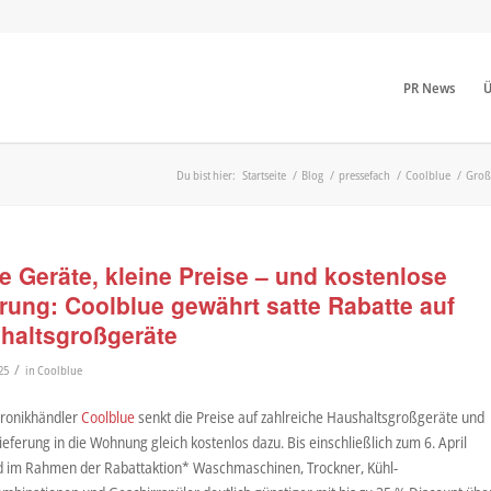
PR News
Ü
Du bist hier:
Startseite
/
Blog
/
pressefach
/
Coolblue
/
Große
e Geräte, kleine Preise – und kostenlose
erung: Coolblue gewährt satte Rabatte auf
haltsgroßgeräte
/
25
in
Coolblue
tronikhändler
Coolblue
senkt die Preise auf zahlreiche Haushaltsgroßgeräte und
Lieferung in die Wohnung gleich kostenlos dazu. Bis einschließlich zum 6. April
d im Rahmen der Rabattaktion* Waschmaschinen, Trockner, Kühl-