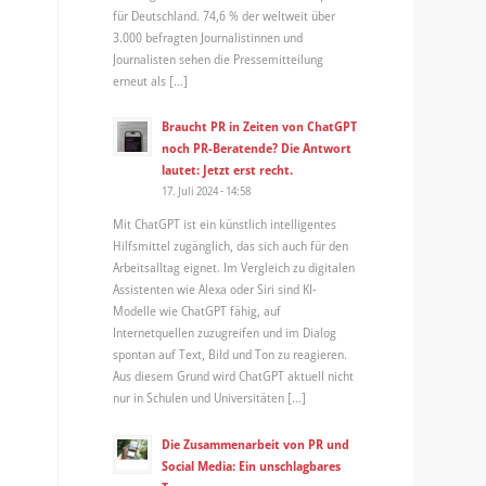
für Deutschland. 74,6 % der weltweit über
3.000 befragten Journalistinnen und
Journalisten sehen die Pressemitteilung
erneut als […]
Braucht PR in Zeiten von ChatGPT
noch PR-Beratende? Die Antwort
lautet: Jetzt erst recht.
17. Juli 2024 - 14:58
Mit ChatGPT ist ein künstlich intelligentes
Hilfsmittel zugänglich, das sich auch für den
Arbeitsalltag eignet. Im Vergleich zu digitalen
Assistenten wie Alexa oder Siri sind KI-
Modelle wie ChatGPT fähig, auf
Internetquellen zuzugreifen und im Dialog
spontan auf Text, Bild und Ton zu reagieren.
Aus diesem Grund wird ChatGPT aktuell nicht
nur in Schulen und Universitäten […]
Die Zusammenarbeit von PR und
Social Media: Ein unschlagbares