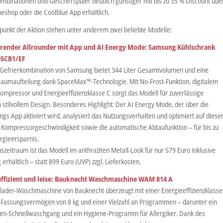
ombinationen und Geschirrspüler deutlich günstiger mit bis zu 35 % Discount übe
eshop oder die Coolblue App erhältlich.
lpunkt der Aktion stehen unter anderem zwei beliebte Modelle:
arender Allrounder mit App und AI Energy Mode:
Samsung Kühlschrank
5CB1/EF
-Gefrierkombination von Samsung bietet 344 Liter Gesamtvolumen und eine
Raumaufteilung dank SpaceMax™-Technologie. Mit No-Frost-Funktion, digitalem
ompressor und Energieeffizienzklasse C sorgt das Modell für zuverlässige
n stilvollem Design. Besonderes Highlight: Der AI Energy Mode, der über die
gs App aktiviert wird, analysiert das Nutzungsverhalten und optimiert auf diese
e Kompressorgeschwindigkeit sowie die automatische Abtaufunktion – für bis zu
rgieersparnis.
szeitraum ist das Modell im anthraziten Metall-Look für nur 579 Euro inklusive
 erhältlich – statt 899 Euro (UVP) zzgl. Lieferkosten.
ffizient und leise:
Bauknecht Waschmaschine WAM 814 A
tlader-Waschmaschine von Bauknecht überzeugt mit einer Energieeffizienzklasse
 Fassungsvermögen von 8 kg und einer Vielzahl an Programmen – darunter ein
en-Schnellwaschgang und ein Hygiene-Programm für Allergiker. Dank des