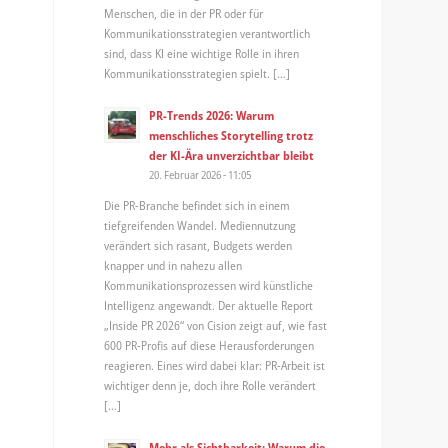
Menschen, die in der PR oder für
Kommunikationsstrategien verantwortlich
sind, dass KI eine wichtige Rolle in ihren
Kommunikationsstrategien spielt. […]
PR-Trends 2026: Warum
menschliches Storytelling trotz
der KI-Ära unverzichtbar bleibt
20. Februar 2026 - 11:05
Die PR-Branche befindet sich in einem
tiefgreifenden Wandel. Mediennutzung
verändert sich rasant, Budgets werden
knapper und in nahezu allen
Kommunikationsprozessen wird künstliche
Intelligenz angewandt. Der aktuelle Report
„Inside PR 2026“ von Cision zeigt auf, wie fast
600 PR-Profis auf diese Herausforderungen
reagieren. Eines wird dabei klar: PR-Arbeit ist
wichtiger denn je, doch ihre Rolle verändert
[…]
Mehr als Sichtbarkeit: Warum die