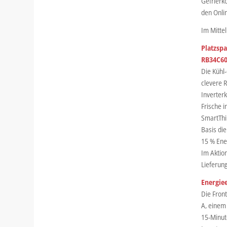
Gefrierk
den Onlin
Im Mitte
Platzsp
RB34C60
Die Kühl
clevere 
Inverterk
Frische i
SmartThin
Basis di
15 % Ene
Im Aktion
Lieferung
Energiee
Die Fron
A, einem
15-Minut