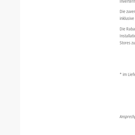
Inverterm
Die zuve
inklusive
Die Rabat
Installa
Stores z
* im Lie
Ansprechp