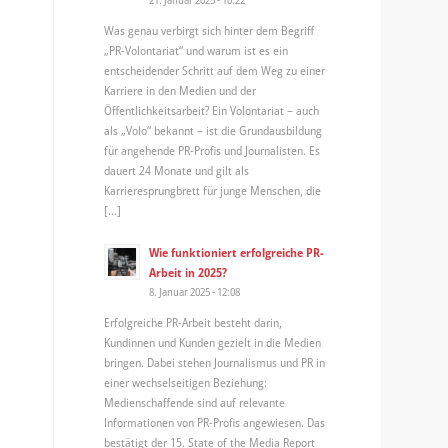
Was genau verbirgt sich hinter dem Begriff
„PR-Volontariat“ und warum ist es ein
entscheidender Schritt auf dem Weg zu einer
Karriere in den Medien und der
Öffentlichkeitsarbeit? Ein Volontariat – auch
als „Volo“ bekannt – ist die Grundausbildung
für angehende PR-Profis und Journalisten. Es
dauert 24 Monate und gilt als
Karrieresprungbrett für junge Menschen, die
[…]
Wie funktioniert erfolgreiche PR-
Arbeit in 2025?
8. Januar 2025 - 12:08
Erfolgreiche PR-Arbeit besteht darin,
Kundinnen und Kunden gezielt in die Medien
bringen. Dabei stehen Journalismus und PR in
einer wechselseitigen Beziehung:
Medienschaffende sind auf relevante
Informationen von PR-Profis angewiesen. Das
bestätigt der 15. State of the Media Report