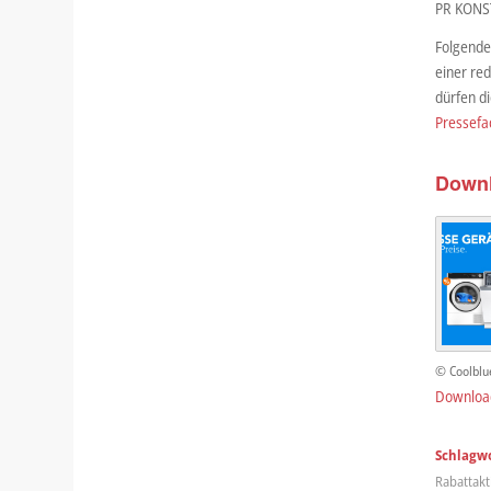
PR KONST
Folgende
einer red
dürfen d
Pressefa
Down
© Coolblu
Downloa
Schlagwo
Rabattakt