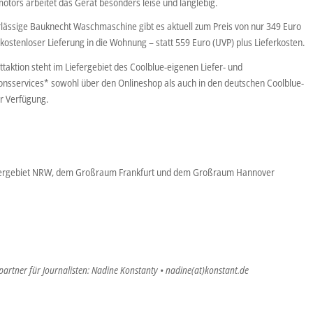
otors arbeitet das Gerät besonders leise und langlebig.
rlässige Bauknecht Waschmaschine gibt es aktuell zum Preis von nur 349 Euro
 kostenloser Lieferung in die Wohnung – statt 559 Euro (UVP) plus Lieferkosten.
taktion steht im Liefergebiet des Coolblue-eigenen Liefer- und
tionsservices* sowohl über den Onlineshop als auch in den deutschen Coolblue-
ur Verfügung.
fergebiet NRW, dem Großraum Frankfurt und dem Großraum Hannover
artner für Journalisten: Nadine Konstanty • nadine(at)konstant.de