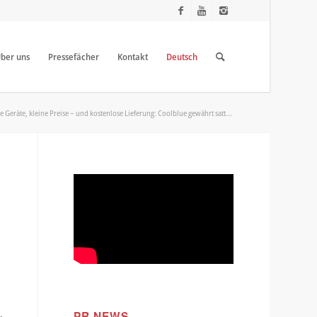
ber uns
Pressefächer
Kontakt
Deutsch
 Geräte, kleine Preise – und kostenlose Lieferung: Coolblue gewährt satt...
PR NEWS