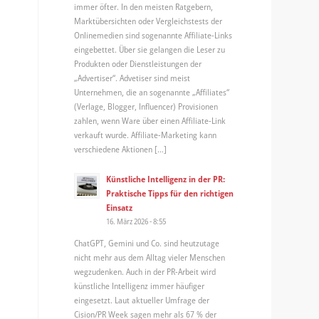
immer öfter. In den meisten Ratgebern,
Marktübersichten oder Vergleichstests der
Onlinemedien sind sogenannte Affiliate-Links
eingebettet. Über sie gelangen die Leser zu
Produkten oder Dienstleistungen der
„Advertiser“. Advetiser sind meist
Unternehmen, die an sogenannte „Affiliates“
(Verlage, Blogger, Influencer) Provisionen
zahlen, wenn Ware über einen Affiliate-Link
verkauft wurde. Affiliate-Marketing kann
verschiedene Aktionen […]
Künstliche Intelligenz in der PR:
Praktische Tipps für den richtigen
Einsatz
16. März 2026 - 8:55
ChatGPT, Gemini und Co. sind heutzutage
nicht mehr aus dem Alltag vieler Menschen
wegzudenken. Auch in der PR-Arbeit wird
künstliche Intelligenz immer häufiger
eingesetzt. Laut aktueller Umfrage der
Cision/PR Week sagen mehr als 67 % der