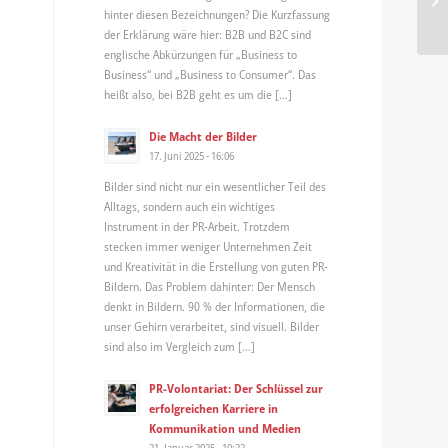
be
hinter diesen Bezeichnungen? Die Kurzfassung
der Erklärung wäre hier: B2B und B2C sind
englische Abkürzungen für „Business to
Business“ und „Business to Consumer“. Das
heißt also, bei B2B geht es um die […]
Die Macht der Bilder
17. Juni 2025 - 16:06
Bilder sind nicht nur ein wesentlicher Teil des
Alltags, sondern auch ein wichtiges
Instrument in der PR-Arbeit. Trotzdem
stecken immer weniger Unternehmen Zeit
und Kreativität in die Erstellung von guten PR-
Bildern. Das Problem dahinter: Der Mensch
denkt in Bildern. 90 % der Informationen, die
unser Gehirn verarbeitet, sind visuell. Bilder
sind also im Vergleich zum […]
PR-Volontariat: Der Schlüssel zur
erfolgreichen Karriere in
Kommunikation und Medien
21. Januar 2025 - 10:22