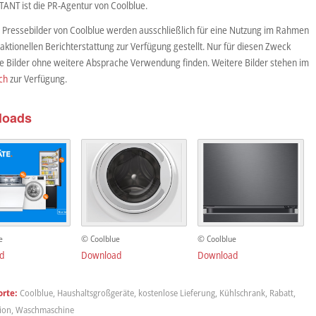
ANT ist die PR-Agentur von Coolblue.
 Pressebilder von Coolblue werden ausschließlich für eine Nutzung im Rahmen
aktionellen Berichterstattung zur Verfügung gestellt. Nur für diesen Zweck
ie Bilder ohne weitere Absprache Verwendung finden. Weitere Bilder stehen im
ch
zur Verfügung.
loads
e
© Coolblue
© Coolblue
d
Download
Download
rte:
Coolblue
,
Haushaltsgroßgeräte
,
kostenlose Lieferung
,
Kühlschrank
,
Rabatt
,
ion
,
Waschmaschine