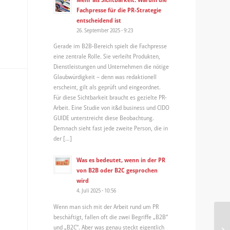
Fachpresse für die PR-Strategie
entscheidend ist
26. September 2025 - 9:23
Gerade im B2B-Bereich spielt die Fachpresse
eine zentrale Rolle. Sie verleiht Produkten,
Dienstleistungen und Unternehmen die nötige
Glaubwürdigkeit – denn was redaktionell
erscheint, gilt als geprüft und eingeordnet.
Für diese Sichtbarkeit braucht es gezielte PR-
Arbeit. Eine Studie von it&d business und CIDO
GUIDE unterstreicht diese Beobachtung.
Demnach sieht fast jede zweite Person, die in
der […]
Was es bedeutet, wenn in der PR
von B2B oder B2C gesprochen
wird
4. Juli 2025 - 10:56
Wenn man sich mit der Arbeit rund um PR
beschäftigt, fallen oft die zwei Begriffe „B2B“
Sp
und „B2C“. Aber was genau steckt eigentlich