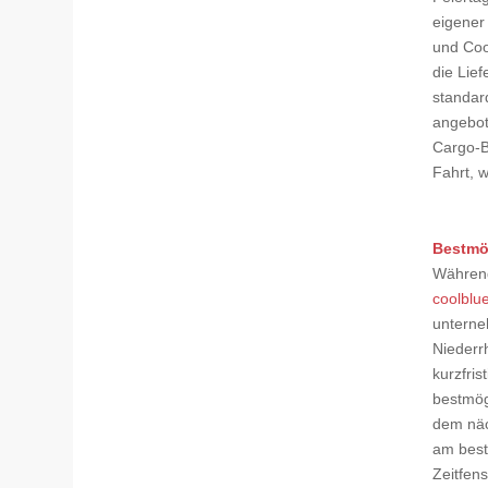
eigener
und Coo
die Lie
standar
angebot
Cargo-B
Fahrt, 
Bestmög
Während
coolblu
unterne
Niederr
kurzfri
bestmög
dem näc
am best
Zeitfens