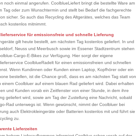
en noch einmal angerufen. CoolblueLiefert bringt die bestellte Ware am
n Tag oder zum Wunschtermin und stellt bei Bedarf die fachgerechte
ation sicher. So auch das Recycling des Altgerätes, welches das Team
sch kostenlos mitnimmt.
lieferservice für emissionsfreie und schnelle Lieferung
ngeräte gilt heute bestellt, am nächsten Tag kostenlos geliefert. In und
eldorf, Neuss und Meerbusch sowie im Essener Stadtzentrum stehen
olblue-Cargo-E-Bikes zur Verfügung. Hier sorgt der eigene
lieferservice CoolblueRadelt für einen emissionsfreien und schnellen
ienst. Wenn Kundinnen oder Kunden einen Laptop, Kopfhörer oder ein
one bestellen, ist die Chance groß, dass es am nächsten Tag statt von
 einem Coolbluer auf einem blauen Rad geliefert wird. Dabei erhalten
en und Kunden vorab ein Zeitfenster von einer Stunde, in dem ihre
ng geliefert wird, sowie am Tag der Zustellung eine Nachricht, sobald
go-Rad unterwegs ist. Wenn gewünscht, nimmt der Coolbluer bei
rung auch Elektrokleingeräte oder Batterien kostenlos mit und führt sie
ycling zu.
rente Lieferzeiten
rem hohem Lieferaufkommen informiert Coolblue schon vorab auf der