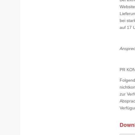
Website
Lieferun
bei sta
auf 17 
Ansprec
PR KONS
Folgend
nichtko
zur Verf
Absprac
Verfügu
Down