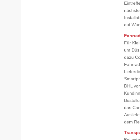
Eintreff
nächste
Install
auf Wun
Fahrrad
Für Klei
um Düss
dazu Co
Fahrrad
Lieferd
Smartph
DHL von
Kundinn
Bestellu
das Car
Ausliefe
dem Rec
Transpa
Bei ext