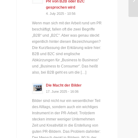
PR von B2B oder B2C
Re
gesprochen wird
4. July 2025 - 10:56
Wenn man sich mit der Arbeit rund um PR
beschäftigt, fallen oft die zwei Begriffe
„B2B“ und „B2C“. Aber was genau steckt
eigentlich hinter diesen Bezeichnungen?
Die Kurzfassung der Erklärung wäre hier:
B2B und B2C sind englische
Abkürzungen für „Business to Business“
und „Business to Consumer“. Das heißt
also, bei B2B geht es um die […]
Die Macht der Bilder
17. June 2025 - 16:06
Bilder sind nicht nur ein wesentlicher Teil
des Alltags, sondern auch ein wichtiges
Instrument in der PR-Arbeit. Trotzdem
stecken immer weniger Unternehmen
Zeit und Kreativität in die Erstellung von
guten PR-Bildern. Das Problem dahinter:
Der Mensch denkt in Bildern. 90 % der