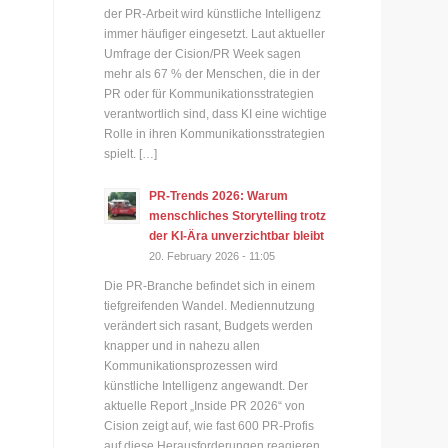
der PR-Arbeit wird künstliche Intelligenz
immer häufiger eingesetzt. Laut aktueller
Umfrage der Cision/PR Week sagen
mehr als 67 % der Menschen, die in der
PR oder für Kommunikationsstrategien
verantwortlich sind, dass KI eine wichtige
Rolle in ihren Kommunikationsstrategien
spielt. […]
PR-Trends 2026: Warum
menschliches Storytelling trotz
der KI-Ära unverzichtbar bleibt
20. February 2026 - 11:05
Die PR-Branche befindet sich in einem
tiefgreifenden Wandel. Mediennutzung
verändert sich rasant, Budgets werden
knapper und in nahezu allen
Kommunikationsprozessen wird
künstliche Intelligenz angewandt. Der
aktuelle Report „Inside PR 2026“ von
Cision zeigt auf, wie fast 600 PR-Profis
auf diese Herausforderungen reagieren.