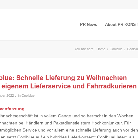
PR News
About PR KONS
You are here:
Home
/
Coolblue
/
Coolblu
blue: Schnelle Lieferung zu Weihnachten
 eigenem Lieferservice und Fahrradkurieren
/
ber 2022
in
Coolblue
menfassung
hnachtsgeschäft ist in vollem Gange und so herrscht in den Wochen
hnachten bei Händlern und Paketdienstleistern Hochkonjunktur. Für
tmöglichen Service und vor allem eine schnelle Lieferung auch vor den
en setzt Coolblue auf ein hybrides Lieferkonzept: CoolblueLiefert, als