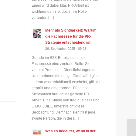
Eines wird dabei klar: PR-Arbeit ist
wichtiger denn je, doch ihre Rolle
verändert […]
Mehr als Sichtbarkeit: Warum
die Fachpresse für die PR-
Strategie entscheidend ist
26. September 2025 - 09:23
Gerade im B2B-Bereich spielt die
Fachpresse eine zentrale Rolle. Sie
verleiht Produkten, Dienstleistungen und
Unternehmen die nötige Glaubwürdigkeit
– denn was redaktionell erscheint, gilt als
geprüft und eingeordnet. Für diese
Sichtbarkeit braucht es gezielte PR-
Arbeit. Eine Studie von it&d business und
CIDO GUIDE unterstreicht diese
Beobachtung. Demnach sieht fast jede
zweite Person, die in der […]
Ge
Was es bedeutet, wenn in der
vo