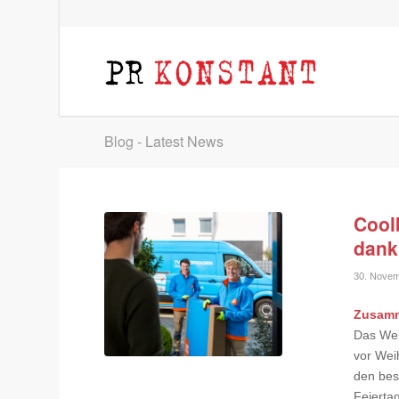
Blog - Latest News
Cool
dank
30. Novem
Zusam
Das Wei
vor Wei
den bes
Feiertag