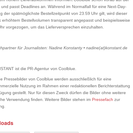
 und passt Deadlines an. Während im Normalfall für eine Next-Day-
g der spätmöglichste Bestellzeitpunkt von 23:59 Uhr gilt, wird dieser
rk erhöhtem Bestellvolumen transparent angepasst und beispielsweise
Uhr vorgezogen, um das Lieferversprechen einzuhalten.
hpartner für Journalisten: Nadine Konstanty • nadine(at)konstant.de
TANT ist die PR-Agentur von Coolblue.
e Pressebilder von Coolblue werden ausschließlich für eine
mmerzielle Nutzung im Rahmen einer redaktionellen Berichterstattung
ügung gestellt. Nur für diesen Zweck dürfen die Bilder ohne weitere
he Verwendung finden. Weitere Bilder stehen im
Pressefach
zur
ng.
loads