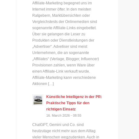
Affiliate-Marketing begegnet uns im
Internet immer öfter. In den meisten
Ratgebern, Marktübersichten oder
Vergleichstests der Onlinemedien sind
sogenannte Affiliate-Links eingebettet.
Über sie gelangen die Leser zu
Produkten oder Dienstleistungen der
„Advertiser“. Advetiser sind meist
Unternehmen, die an sogenannte
„Affiliates“ (Verlage, Blogger, Influencer)
Provisionen zahlen, wenn Ware über
einen Affiliate-Link verkauft wurde.
Affiliate-Marketing kann verschiedene
Aktionen […]
Künstliche Intelligenz in der PR:
Praktische Tipps für den
richtigen Einsatz
16. March 2026 - 08:55
ChatGPT, Gemini und Co. sind
heutzutage nicht mehr aus dem Alltag
vieler Menschen wegzudenken. Auch in