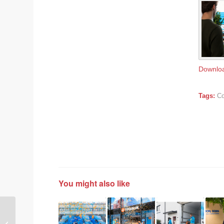
Downlo
Tags:
Co
You might also like
„BLAUPUNKT VERONA“: Neues
Nostalgieradio mit modernen Features