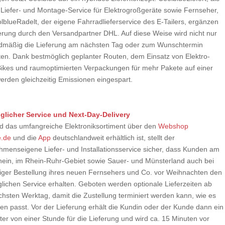
 Liefer- und Montage-Service für Elektrogroßgeräte sowie Fernseher,
lblueRadelt, der eigene Fahrradlieferservice des E-Tailers, ergänzen
ferung durch den Versandpartner DHL. Auf diese Weise wird nicht nur
dmäßig die Lieferung am nächsten Tag oder zum Wunschtermin
en. Dank bestmöglich geplanter Routen, dem Einsatz von Elektro-
ikes und raumoptimierten Verpackungen für mehr Pakete auf einer
werden gleichzeitig Emissionen eingespart.
licher Service und Next-Day-Delivery
 das umfangreiche Elektroniksortiment über den
Webshop
e.de
und die
App
deutschlandweit erhältlich ist, stellt der
hmenseigene Liefer- und Installationsservice sicher, dass Kunden am
hein, im Rhein-Ruhr-Gebiet sowie Sauer- und Münsterland auch bei
stiger Bestellung ihres neuen Fernsehers und Co. vor Weihnachten den
lichen Service erhalten. Geboten werden optionale Lieferzeiten ab
hsten Werktag, damit die Zustellung terminiert werden kann, wie es
en passt. Vor der Lieferung erhält die Kundin oder der Kunde dann ein
ter von einer Stunde für die Lieferung und wird ca. 15 Minuten vor