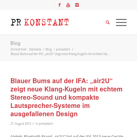
Blog
Du bist hier:
Startseite
/
Blog
/
pressefach
/
Blauer Bums auf der IFA: „air2U“ zeigt neue Klang-Kugeln mit echtem Ste...
Blauer Bums auf der IFA: „air2U“
zeigt neue Klang-Kugeln mit echtem
Stereo-Sound und kompakte
Lautsprecher-Systeme im
ausgefallenen Design
/
27. August 2013
in
pressefach
Aipteks Bluetooth-Brand „air2U“ hat auf der IFA 2013 neue Geräte