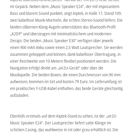
im Gepäck. Neben dem „Music Speaker E24“, der mit imposantem
Bass und klarem Sound punktet, zeigt Aiptek, in Halle 17, Stand 109,
zwei kabellose Musik-Murmeln, die echten Stereo-Sound liefern. Die
beiden silbernen Klang-Kugeln unterstützen das Bluetooth-Profil
„A2DP“ und überzeugen mit minimalistischem und modernen
Design. Die beiden „Music Speaker E30“ verfügen über jeweils
einen 900 mAh Akku sowie einen 2,5 Watt Lautsprecher. Sie werden
zusammen gekoppelt und können, dank kabelloser Übertragung, in
einer Reichweite von 10 Metern flexibel positioniert werden. Die
Navigation erfolgt direkt am „air2U-Gerät“ oder über die
Musikquelle. Die beiden Boxen, die einen Durchmesser von 90 mm
aufweisen, kommen im Set und kosten 79 Euro. Im Lieferumfang ist
ein praktisches Y-USB-Kabel enthalten, das beide Geräte gleichzeitig
aufzuladen.
Ebenfalls erstmals auf dem Aiptek-Stand zu sehen, ist der „air2U
Music Speaker E24“. Der Lautsprecher liefert satte Klänge im
schicken Casing, das wahlweise in rot oder grau erhältlich ist. Die