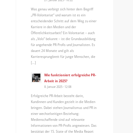
Was genau verbirgt sich hinter dem Begriff
„PR-Volontariat“ und warum ist es ein
entscheidender Schritt auf dem Weg zu einer
Karriere in den Medien und der
Öffentlichkeitsarbeit? Ein Volontariat – auch
als „Volo“ bekannt – ist die Grundausbildung
für angehende PR-Profis und Journalisten. Es
dauert 24 Monate und gilt als
Karrieresprungbrett für junge Menschen, die
[…]
Wie funktioniert erfolgreiche PR-
Arbeit in 2025?
8. Januar 2025 - 12:08
Erfolgreiche PR-Arbeit besteht darin,
Kundinnen und Kunden gezielt in die Medien
bringen. Dabei stehen Journalismus und PR in
einer wechselseitigen Beziehung:
Medienschaffende sind auf relevante
Informationen von PR-Profis angewiesen. Das
bestätigt der 15. State of the Media Report