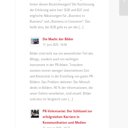
hinter diesen Bezeichnungen? Die Kurzfassung
iP
der Erklärung wäre hier: B2B und B2C sind
englische Abkürzungen für „Business to
Business“ und „Business to Consumer“. Das
heißt also, bei B2B geht es um die […]
Die Macht der Bilder
17. Juni 2025 - 16:06
Bilder sind nicht nur ein wesentlicher Teil des
Alltags, sondern auch ein wichtiges
Instrument in der PR-Arbeit. Trotzdem
stecken immer weniger Unternehmen Zeit
und Kreativität in die Erstellung von guten PR-
Bildern. Das Problem dahinter: Der Mensch
denkt in Bildern. 90 % der Informationen, die
unser Gehirn verarbeitet, sind visuell. Bilder
sind also im Vergleich zum […]
PR-Volontariat: Der Schlüssel zur
erfolgreichen Karriere in
Kommunikation und Medien
21. Januar 2025 - 10:22