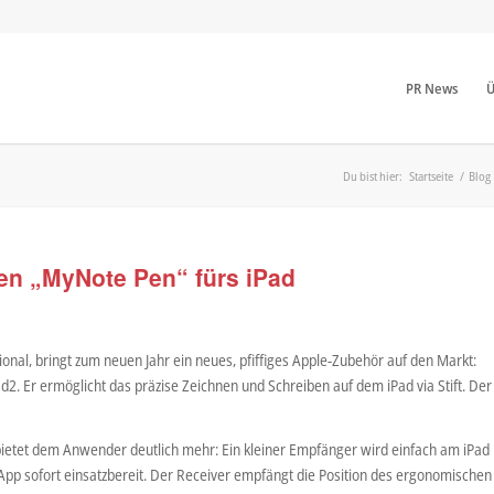
PR News
Ü
Du bist hier:
Startseite
/
Blog
den „MyNote Pen“ fürs iPad
ional, bringt zum neuen Jahr ein neues, pfiffiges Apple-Zubehör auf den Markt:
ad2. Er ermöglicht das präzise Zeichnen und Schreiben auf dem iPad via Stift. Der
 bietet dem Anwender deutlich mehr: Ein kleiner Empfänger wird einfach am iPad
 App sofort einsatzbereit. Der Receiver empfängt die Position des ergonomischen