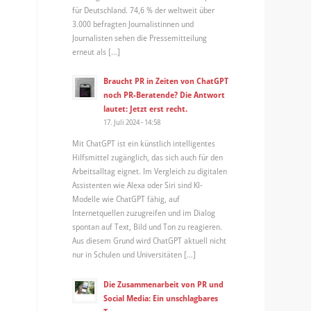
für Deutschland. 74,6 % der weltweit über
3.000 befragten Journalistinnen und
Journalisten sehen die Pressemitteilung
erneut als […]
Braucht PR in Zeiten von ChatGPT
noch PR-Beratende? Die Antwort
lautet: Jetzt erst recht.
17. Juli 2024 - 14:58
Mit ChatGPT ist ein künstlich intelligentes
Hilfsmittel zugänglich, das sich auch für den
Arbeitsalltag eignet. Im Vergleich zu digitalen
Assistenten wie Alexa oder Siri sind KI-
Modelle wie ChatGPT fähig, auf
Internetquellen zuzugreifen und im Dialog
spontan auf Text, Bild und Ton zu reagieren.
Aus diesem Grund wird ChatGPT aktuell nicht
nur in Schulen und Universitäten […]
Die Zusammenarbeit von PR und
Social Media: Ein unschlagbares