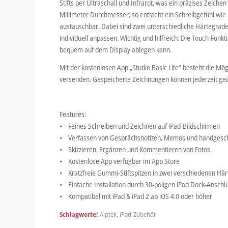
Stifts per Ultraschall und Infrarot, was ein präzises Zeiche
Millimeter Durchmesser, so entsteht ein Schreibgefühl wie 
austauschbar. Dabei sind zwei unterschiedliche Härtegrad
individuell anpassen. Wichtig und hilfreich: Die Touch-Funk
bequem auf dem Display ablegen kann.
Mit der kostenlosen App „Studio Basic Lite“ besteht die Mög
versenden. Gespeicherte Zeichnungen können jederzeit geä
Features:
• Feines Schreiben und Zeichnen auf iPad-Bildschirmen
• Verfassen von Gesprächsnotizen, Memos und handgesch
• Skizzieren, Ergänzen und Kommentieren von Fotos
• Kostenlose App verfügbar im App Store
• Kratzfreie Gummi-Stiftspitzen in zwei verschiedenen Här
• Einfache Installation durch 30-poligen iPad Dock-Anschl
• Kompatibel mit iPad & iPad 2 ab iOS 4.0 oder höher
Schlagworte:
Aiptek
,
iPad-Zubehör