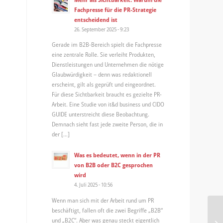
Fachpresse für die PR-Strategie
entscheidend ist
26. September 2025 - 9:23
Gerade im B2B-Bereich spielt die Fachpresse
eine zentrale Rolle. Sie verleiht Produkten,
Dienstleistungen und Unternehmen die nötige
Glaubwürdigkeit – denn was redaktionell
erscheint, gilt als geprüft und eingeordnet.
Für diese Sichtbarkeit braucht es gezielte PR-
Arbeit. Eine Studie von it&d business und CIDO
GUIDE unterstreicht diese Beobachtung.
Demnach sieht fast jede zweite Person, die in
der […]
Was es bedeutet, wenn in der PR
von B2B oder B2C gesprochen
wird
4. Juli 2025 - 10:56
Wenn man sich mit der Arbeit rund um PR
beschäftigt, fallen oft die zwei Begriffe „B2B“
Be
und „B2C“. Aber was genau steckt eigentlich
lu