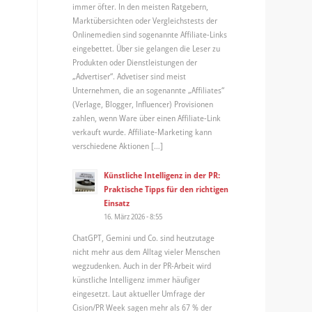
immer öfter. In den meisten Ratgebern,
Marktübersichten oder Vergleichstests der
Onlinemedien sind sogenannte Affiliate-Links
eingebettet. Über sie gelangen die Leser zu
Produkten oder Dienstleistungen der
„Advertiser“. Advetiser sind meist
Unternehmen, die an sogenannte „Affiliates“
(Verlage, Blogger, Influencer) Provisionen
zahlen, wenn Ware über einen Affiliate-Link
verkauft wurde. Affiliate-Marketing kann
verschiedene Aktionen […]
Künstliche Intelligenz in der PR:
Praktische Tipps für den richtigen
Einsatz
16. März 2026 - 8:55
ChatGPT, Gemini und Co. sind heutzutage
nicht mehr aus dem Alltag vieler Menschen
wegzudenken. Auch in der PR-Arbeit wird
künstliche Intelligenz immer häufiger
eingesetzt. Laut aktueller Umfrage der
Cision/PR Week sagen mehr als 67 % der