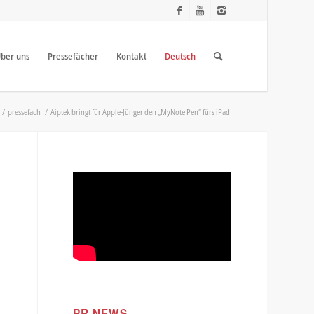
ber uns
Pressefächer
Kontakt
Deutsch
/
pressefach
/
Aiptek bringt für Apple-Jünger den „MyNote Pen“ fürs iPad
PR NEWS