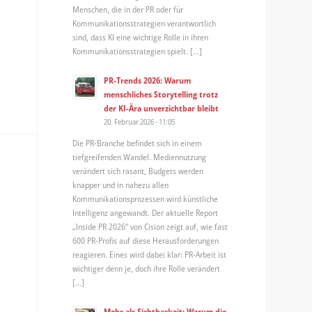
Menschen, die in der PR oder für
Kommunikationsstrategien verantwortlich
sind, dass KI eine wichtige Rolle in ihren
Kommunikationsstrategien spielt. […]
PR-Trends 2026: Warum
menschliches Storytelling trotz
der KI-Ära unverzichtbar bleibt
20. Februar 2026 - 11:05
Die PR-Branche befindet sich in einem
tiefgreifenden Wandel. Mediennutzung
verändert sich rasant, Budgets werden
knapper und in nahezu allen
Kommunikationsprozessen wird künstliche
Intelligenz angewandt. Der aktuelle Report
„Inside PR 2026“ von Cision zeigt auf, wie fast
600 PR-Profis auf diese Herausforderungen
reagieren. Eines wird dabei klar: PR-Arbeit ist
wichtiger denn je, doch ihre Rolle verändert
[…]
Mehr als Sichtbarkeit: Warum die