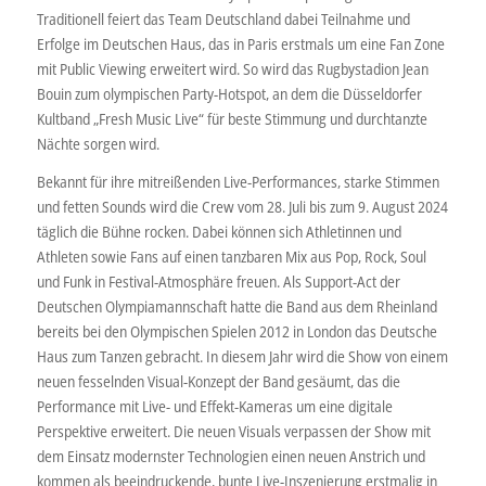
Traditionell feiert das Team Deutschland dabei Teilnahme und
Erfolge im Deutschen Haus, das in Paris erstmals um eine Fan Zone
mit Public Viewing erweitert wird. So wird das Rugbystadion Jean
Bouin zum olympischen Party-Hotspot, an dem die Düsseldorfer
Kultband „Fresh Music Live“ für beste Stimmung und durchtanzte
Nächte sorgen wird.
Bekannt für ihre mitreißenden Live-Performances, starke Stimmen
und fetten Sounds wird die Crew vom 28. Juli bis zum 9. August 2024
täglich die Bühne rocken. Dabei können sich Athletinnen und
Athleten sowie Fans auf einen tanzbaren Mix aus Pop, Rock, Soul
und Funk in Festival-Atmosphäre freuen. Als Support-Act der
Deutschen Olympiamannschaft hatte die Band aus dem Rheinland
bereits bei den Olympischen Spielen 2012 in London das Deutsche
Haus zum Tanzen gebracht. In diesem Jahr wird die Show von einem
neuen fesselnden Visual-Konzept der Band gesäumt, das die
Performance mit Live- und Effekt-Kameras um eine digitale
Perspektive erweitert. Die neuen Visuals verpassen der Show mit
dem Einsatz modernster Technologien einen neuen Anstrich und
kommen als beeindruckende, bunte Live-Inszenierung erstmalig in