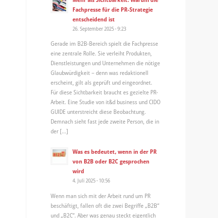
Fachpresse für die PR-Strategie
entscheidend ist
26. September 2025 - 9:23
Gerade im B2B-Bereich spielt die Fachpresse
eine zentrale Rolle. Sie verleiht Produkten,
Dienstleistungen und Unternehmen die nötige
Glaubwürdigkeit – denn was redaktionell
erscheint, gilt als geprüft und eingeordnet.
Für diese Sichtbarkeit braucht es gezielte PR-
Arbeit. Eine Studie von it&d business und CIDO
GUIDE unterstreicht diese Beobachtung.
Demnach sieht fast jede zweite Person, die in
der […]
Was es bedeutet, wenn in der PR
von B2B oder B2C gesprochen
wird
4. Juli 2025 - 10:56
Wenn man sich mit der Arbeit rund um PR
beschäftigt, fallen oft die zwei Begriffe „B2B“
und „B2C“. Aber was genau steckt eigentlich