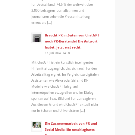
für Deutschland. 74,6 % der weltweit über
3.000 befragten Journalistinnen und
Journalisten sehen die Pressemitteilung
erneut als […]
Braucht PR in Zeiten von ChatGPT
noch PR-Beratende? Die Antwort
lautet: Jetzt erst recht.
17. Juli 2024 - 14:58
Mit ChatGPT ist ein künstlich intelligentes
Hilfsmittel zugänglich, das sich auch für den
Arbeitsalltag eignet. Im Vergleich zu digitalen
Assistenten wie Alexa oder Siri sind KI-
Modelle wie ChatGPT fähig, auf
Internetquellen zuzugreifen und im Dialog
spontan auf Text, Bild und Ton zu reagieren.
Aus diesem Grund wird ChatGPT aktuell nicht
nur in Schulen und Universitäten […]
Die Zusammenarbeit von PR und
Social Media: Ein unschlagbares