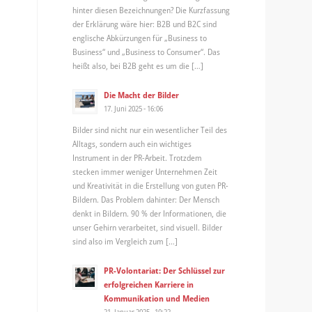
hinter diesen Bezeichnungen? Die Kurzfassung
der Erklärung wäre hier: B2B und B2C sind
englische Abkürzungen für „Business to
Business“ und „Business to Consumer“. Das
heißt also, bei B2B geht es um die […]
Die Macht der Bilder
17. Juni 2025 - 16:06
Bilder sind nicht nur ein wesentlicher Teil des
Alltags, sondern auch ein wichtiges
Instrument in der PR-Arbeit. Trotzdem
stecken immer weniger Unternehmen Zeit
und Kreativität in die Erstellung von guten PR-
Bildern. Das Problem dahinter: Der Mensch
denkt in Bildern. 90 % der Informationen, die
unser Gehirn verarbeitet, sind visuell. Bilder
sind also im Vergleich zum […]
PR-Volontariat: Der Schlüssel zur
erfolgreichen Karriere in
Kommunikation und Medien
21. Januar 2025 - 10:22