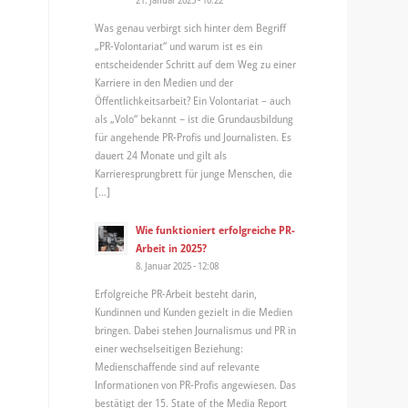
Was genau verbirgt sich hinter dem Begriff
„PR-Volontariat“ und warum ist es ein
entscheidender Schritt auf dem Weg zu einer
Karriere in den Medien und der
Öffentlichkeitsarbeit? Ein Volontariat – auch
als „Volo“ bekannt – ist die Grundausbildung
für angehende PR-Profis und Journalisten. Es
dauert 24 Monate und gilt als
Karrieresprungbrett für junge Menschen, die
[…]
Wie funktioniert erfolgreiche PR-
Arbeit in 2025?
8. Januar 2025 - 12:08
Erfolgreiche PR-Arbeit besteht darin,
Kundinnen und Kunden gezielt in die Medien
bringen. Dabei stehen Journalismus und PR in
einer wechselseitigen Beziehung:
Medienschaffende sind auf relevante
Informationen von PR-Profis angewiesen. Das
bestätigt der 15. State of the Media Report