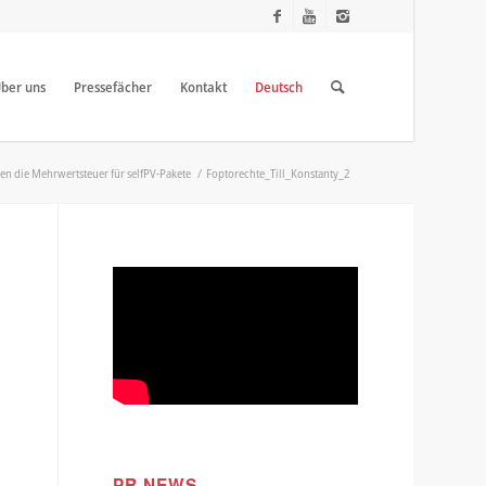
ber uns
Pressefächer
Kontakt
Deutsch
en die Mehrwertsteuer für selfPV-Pakete
/
Foptorechte_Till_Konstanty_2
PR NEWS