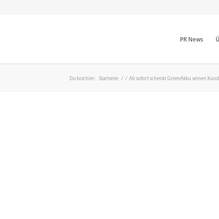
PR News
Ü
Du bist hier:
Startseite
/
/
Ab sofort schenkt GreenAkku seinen Kund