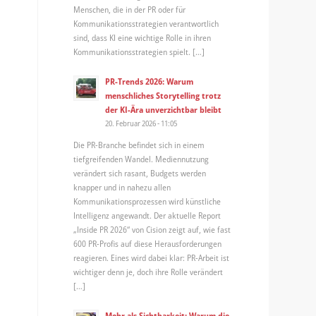
Menschen, die in der PR oder für
Kommunikationsstrategien verantwortlich
sind, dass KI eine wichtige Rolle in ihren
Kommunikationsstrategien spielt. […]
PR-Trends 2026: Warum
menschliches Storytelling trotz
der KI-Ära unverzichtbar bleibt
20. Februar 2026 - 11:05
Die PR-Branche befindet sich in einem
tiefgreifenden Wandel. Mediennutzung
verändert sich rasant, Budgets werden
knapper und in nahezu allen
Kommunikationsprozessen wird künstliche
Intelligenz angewandt. Der aktuelle Report
„Inside PR 2026“ von Cision zeigt auf, wie fast
600 PR-Profis auf diese Herausforderungen
reagieren. Eines wird dabei klar: PR-Arbeit ist
wichtiger denn je, doch ihre Rolle verändert
[…]
Mehr als Sichtbarkeit: Warum die