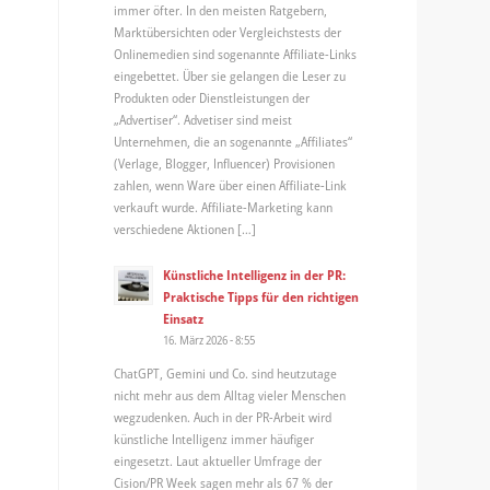
immer öfter. In den meisten Ratgebern,
Marktübersichten oder Vergleichstests der
Onlinemedien sind sogenannte Affiliate-Links
eingebettet. Über sie gelangen die Leser zu
Produkten oder Dienstleistungen der
„Advertiser“. Advetiser sind meist
Unternehmen, die an sogenannte „Affiliates“
(Verlage, Blogger, Influencer) Provisionen
zahlen, wenn Ware über einen Affiliate-Link
verkauft wurde. Affiliate-Marketing kann
verschiedene Aktionen […]
Künstliche Intelligenz in der PR:
Praktische Tipps für den richtigen
Einsatz
16. März 2026 - 8:55
ChatGPT, Gemini und Co. sind heutzutage
nicht mehr aus dem Alltag vieler Menschen
wegzudenken. Auch in der PR-Arbeit wird
künstliche Intelligenz immer häufiger
eingesetzt. Laut aktueller Umfrage der
Cision/PR Week sagen mehr als 67 % der