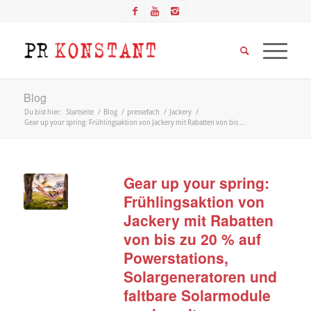
Blog
Du bist hier:
Startseite
/
Blog
/
pressefach
/
Jackery
/
Gear up your spring: Frühlingsaktion von Jackery mit Rabatten von bis ...
Gear up your spring:
Frühlingsaktion von
Jackery mit Rabatten
von bis zu 20 % auf
Powerstations,
Solargeneratoren und
faltbare Solarmodule