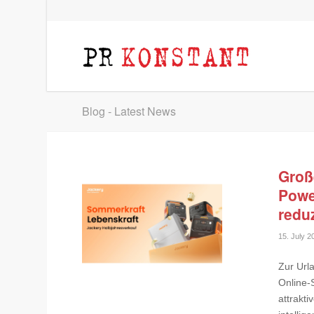
Blog - Latest News
Groß
Powe
redu
15. July 2
Zur Url
Online-
attrakt