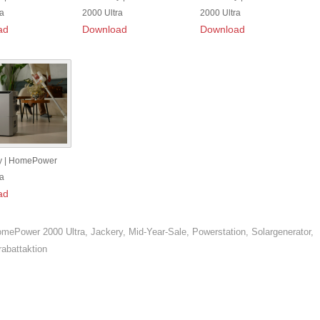
ra
2000 Ultra
2000 Ultra
ad
Download
Download
y | HomePower
ra
ad
mePower 2000 Ultra
,
Jackery
,
Mid-Year-Sale
,
Powerstation
,
Solargenerator
,
abattaktion