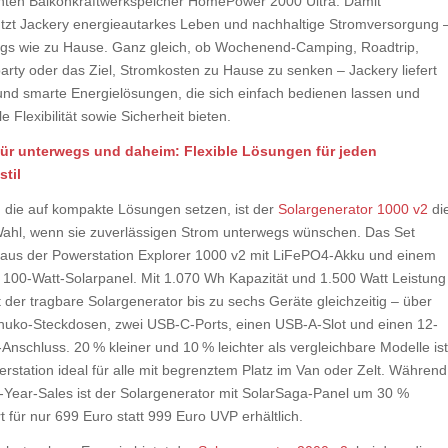
genten Balkonkraftwerkspeicher HomePower 2000 Ultra. Damit
ützt Jackery energieautarkes Leben und nachhaltige Stromversorgung 
gs wie zu Hause. Ganz gleich, ob Wochenend-Camping, Roadtrip,
arty oder das Ziel, Stromkosten zu Hause zu senken – Jackery liefert
und smarte Energielösungen, die sich einfach bedienen lassen und
 Flexibilität sowie Sicherheit bieten.
ür unterwegs und daheim: Flexible Lösungen für jeden
stil
e, die auf kompakte Lösungen setzen, ist der
Solargenerator 1000 v2
di
Wahl, wenn sie zuverlässigen Strom unterwegs wünschen. Das Set
 aus der Powerstation Explorer 1000 v2 mit LiFePO4-Akku und einem
 100-Watt-Solarpanel. Mit 1.070 Wh Kapazität und 1.500 Watt Leistung
 der tragbare Solargenerator bis zu sechs Geräte gleichzeitig – über
huko-Steckdosen, zwei USB-C-Ports, einen USB-A-Slot und einen 12-
-Anschluss. 20 % kleiner und 10 % leichter als vergleichbare Modelle ist
rstation ideal für alle mit begrenztem Platz im Van oder Zelt. Während
-Year-Sales ist der Solargenerator mit SolarSaga-Panel um 30 %
t für nur 699 Euro statt 999 Euro UVP erhältlich.