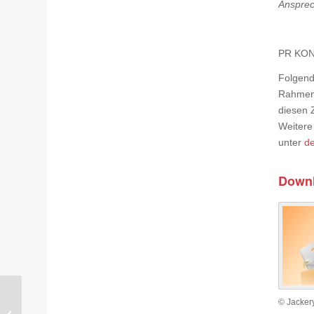
Ansprec
PR KONS
Folgend
Rahmen e
diesen 
Weitere
unter
de
Down
Erster Store im Norden:
© Jacker
Coolblue öffnet seine