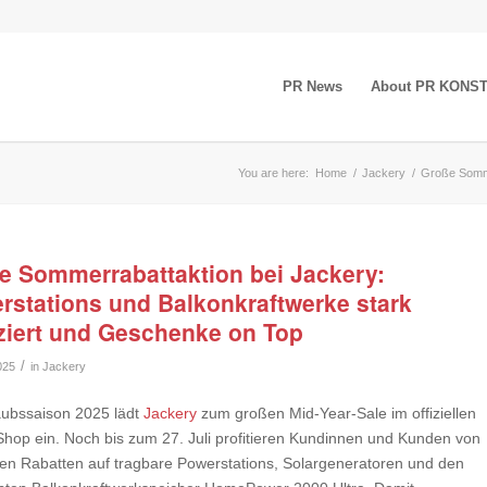
PR News
About PR KONS
You are here:
Home
/
Jackery
/
Große Somme
e Sommerrabattaktion bei Jackery:
rstations und Balkonkraftwerke stark
ziert und Geschenke on Top
/
025
in
Jackery
aubssaison 2025 lädt
Jackery
zum großen Mid-Year-Sale im offiziellen
Shop ein. Noch bis zum 27. Juli profitieren Kundinnen und Kunden von
iven Rabatten auf tragbare Powerstations, Solargeneratoren und den