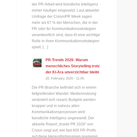
der PR-Arbeit wird künstliche Intelligenz
immer häufiger eingesetzt. Laut aktueller
Umfrage der Cision/PR Week sagen
mehr als 67 % der Menschen, die in der
PR oder für Kommunikationsstrategien
verantwortlich sind, dass KI eine wichtige
Rolle in ihren Kommunikationsstrategien
spielt. […]
PR-Trends 2026: Warum
menschliches Storytelling trotz
der KI-Ära unverzichtbar bleibt
20. February 2026 - 11:05
Die PR-Branche befindet sich in einem
tiefgreifenden Wandel. Mediennutzung
verändert sich rasant, Budgets werden
knapper und in nahezu allen
Kommunikationsprozessen wird
künstliche Intelligenz angewandt. Der
aktuelle Report „Inside PR 2026“ von
Cision zeigt auf, wie fast 600 PR-Profis
auf diese Herausforderungen reagieren.