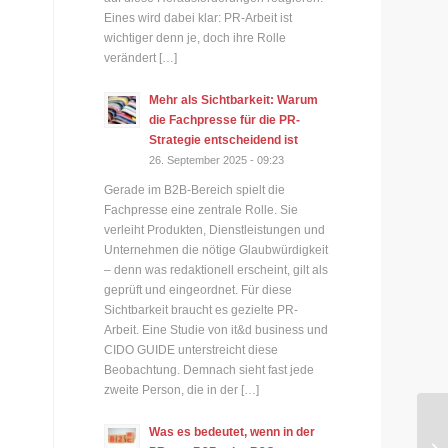
Eines wird dabei klar: PR-Arbeit ist
wichtiger denn je, doch ihre Rolle
verändert […]
Mehr als Sichtbarkeit: Warum
die Fachpresse für die PR-
Strategie entscheidend ist
26. September 2025 - 09:23
Gerade im B2B-Bereich spielt die
Fachpresse eine zentrale Rolle. Sie
verleiht Produkten, Dienstleistungen und
Unternehmen die nötige Glaubwürdigkeit
– denn was redaktionell erscheint, gilt als
geprüft und eingeordnet. Für diese
Sichtbarkeit braucht es gezielte PR-
Arbeit. Eine Studie von it&d business und
CIDO GUIDE unterstreicht diese
Beobachtung. Demnach sieht fast jede
zweite Person, die in der […]
Was es bedeutet, wenn in der