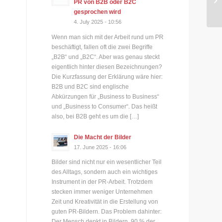
PR von B2B oder B2C
gesprochen wird
4. July 2025 - 10:56
Wenn man sich mit der Arbeit rund um PR
beschäftigt, fallen oft die zwei Begriffe
„B2B“ und „B2C“. Aber was genau steckt
eigentlich hinter diesen Bezeichnungen?
Die Kurzfassung der Erklärung wäre hier:
B2B und B2C sind englische
Abkürzungen für „Business to Business“
und „Business to Consumer“. Das heißt
also, bei B2B geht es um die […]
Die Macht der Bilder
17. June 2025 - 16:06
Bilder sind nicht nur ein wesentlicher Teil
des Alltags, sondern auch ein wichtiges
Instrument in der PR-Arbeit. Trotzdem
stecken immer weniger Unternehmen
Zeit und Kreativität in die Erstellung von
guten PR-Bildern. Das Problem dahinter:
Der Mensch denkt in Bildern. 90 % der