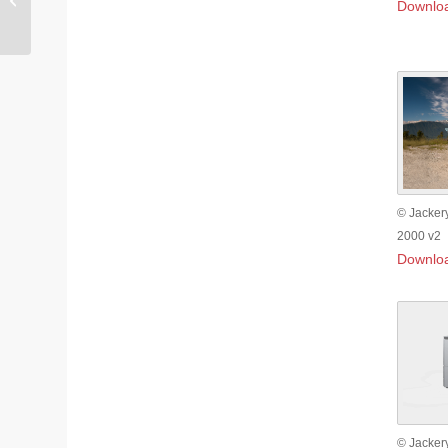
Downlo
Türen im Herzen
Hamburgs
© Jackery
2000 v2
Downlo
© Jacker