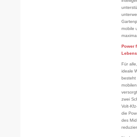
intelli
unterst
unterwe
Gartenp
mobile 
maximale
Power f
Lebens
Für all
ideale 
besteht
mobilen
versorgt
zwei Sc
Volt-Kfz
die Powe
des Mid
reduzier