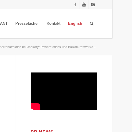
TANT
Pressefächer
Kontakt
English
rrabattaktion bei Jackery: Powerstations und Balkonkraftwerke ...