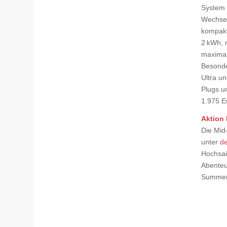
System 
Wechselr
kompakt
2 kWh, 
maximal
Besonde
Ultra u
Plugs u
1.975 Eu
Aktion 
Die Mid-
unter
de
Hochsai
Abenteu
Summer.