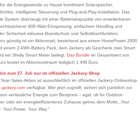
für die Energiewende zu Hause kombiniert Solarspeicher,
ichter, intelligente Steuerung und Plug-and-Play-Installation. Das
e System überzeugt mit einer Batteriekapazität von erweiterbaren
rechtssicherer 800-Watt-Einspeisung, einfachem Handling und
er Sicherheit inklusive Brandschutz und Selbstlöschfunktion.
rs günstig ist ein Aktionsset, bestehend aus einem HomePower 2000
nd einem 2-kWh-Battery Pack, dem Jackery als Geschenk zwei Smart
nd ein Shelly Smart Meter beilegt.
Das Bundle
im Gesamtwert von
ro kostet im Aktionszeitraum lediglich 1.498 Euro.
bis zum 27. Juli nur im offiziellen Jackery-Shop
Year-Sales-Aktion ist ausschließlich im offiziellen Jackery-Onlineshop
.jackery.com
verfügbar. Wer jetzt zugreift, sichert sich pünktlich zur
son verlässliche Energie zum Bestpreis – egal, ob für Outdoor-
er oder ein energieeffizienteres Zuhause getreu dem Motto „Your
 Your Power. Your Way.“