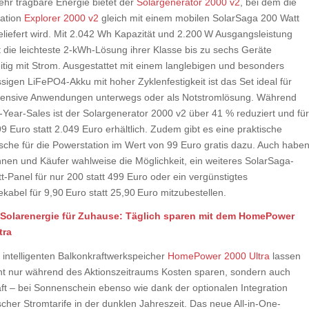
hr tragbare Energie bietet der
Solargenerator 2000 v2
, bei dem die
ation
Explorer 2000 v2
gleich mit einem mobilen SolarSaga 200 Watt
eliefert wird. Mit 2.042 Wh Kapazität und 2.200 W Ausgangsleistung
t die leichteste 2-kWh-Lösung ihrer Klasse bis zu sechs Geräte
eitig mit Strom. Ausgestattet mit einem langlebigen und besonders
sigen LiFePO4-Akku mit hoher Zyklenfestigkeit ist das Set ideal für
tensive Anwendungen unterwegs oder als Notstromlösung. Während
-Year-Sales ist der Solargenerator 2000 v2 über 41 % reduziert und für
9 Euro statt 2.049 Euro erhältlich. Zudem gibt es eine praktische
sche für die Powerstation im Wert von 99 Euro gratis dazu. Auch habe
nnen und Käufer wahlweise die Möglichkeit, ein weiteres SolarSaga-
t-Panel für nur 200 statt 499 Euro oder ein vergünstigtes
kabel für 9,90 Euro statt 25,90 Euro mitzubestellen.
 Solarenergie für Zuhause: Täglich sparen mit dem HomePower
tra
 intelligenten Balkonkraftwerkspeicher
HomePower 2000 Ultra
lassen
cht nur während des Aktionszeitraums Kosten sparen, sondern auch
ft – bei Sonnenschein ebenso wie dank der optionalen Integration
cher Stromtarife in der dunklen Jahreszeit. Das neue All-in-One-