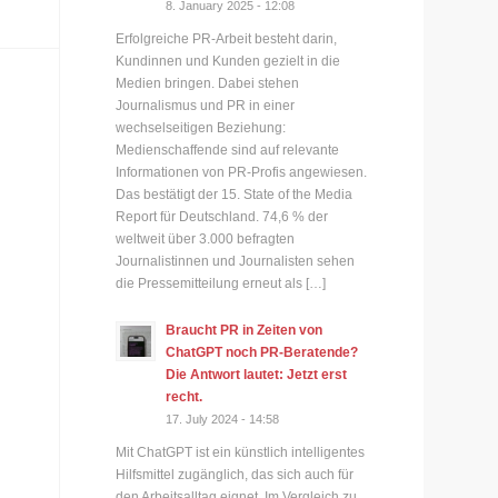
8. January 2025 - 12:08
Erfolgreiche PR-Arbeit besteht darin,
Kundinnen und Kunden gezielt in die
Medien bringen. Dabei stehen
Journalismus und PR in einer
wechselseitigen Beziehung:
Medienschaffende sind auf relevante
Informationen von PR-Profis angewiesen.
Das bestätigt der 15. State of the Media
Report für Deutschland. 74,6 % der
weltweit über 3.000 befragten
Journalistinnen und Journalisten sehen
die Pressemitteilung erneut als […]
Braucht PR in Zeiten von
ChatGPT noch PR-Beratende?
Die Antwort lautet: Jetzt erst
recht.
17. July 2024 - 14:58
Mit ChatGPT ist ein künstlich intelligentes
Hilfsmittel zugänglich, das sich auch für
den Arbeitsalltag eignet. Im Vergleich zu