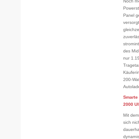
Noch me
Powerst
Panel g
versorg
gleichz
zuverläs
stromin
des Mid
nur 1.19
Trageta
Käuferi
200-Wat
Autolade
Smarte
2000 Ul
Mit dem
sich ni
dauerha
dynamis