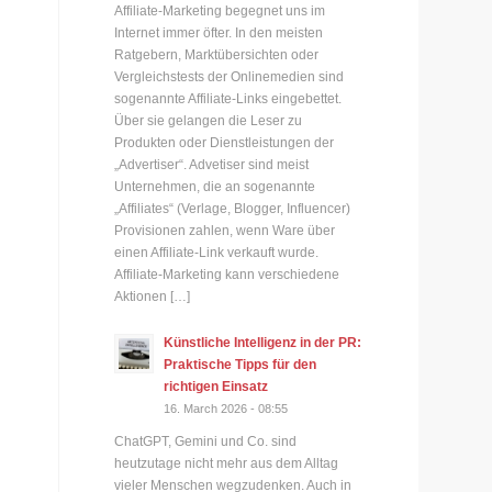
Affiliate-Marketing begegnet uns im
Internet immer öfter. In den meisten
Ratgebern, Marktübersichten oder
Vergleichstests der Onlinemedien sind
sogenannte Affiliate-Links eingebettet.
Über sie gelangen die Leser zu
Produkten oder Dienstleistungen der
„Advertiser“. Advetiser sind meist
Unternehmen, die an sogenannte
„Affiliates“ (Verlage, Blogger, Influencer)
n
Provisionen zahlen, wenn Ware über
einen Affiliate-Link verkauft wurde.
Affiliate-Marketing kann verschiedene
Aktionen […]
Künstliche Intelligenz in der PR:
Praktische Tipps für den
richtigen Einsatz
16. March 2026 - 08:55
ChatGPT, Gemini und Co. sind
heutzutage nicht mehr aus dem Alltag
vieler Menschen wegzudenken. Auch in