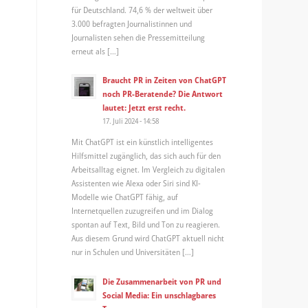
für Deutschland. 74,6 % der weltweit über
3.000 befragten Journalistinnen und
Journalisten sehen die Pressemitteilung
erneut als […]
Braucht PR in Zeiten von ChatGPT
noch PR-Beratende? Die Antwort
lautet: Jetzt erst recht.
17. Juli 2024 - 14:58
Mit ChatGPT ist ein künstlich intelligentes
Hilfsmittel zugänglich, das sich auch für den
Arbeitsalltag eignet. Im Vergleich zu digitalen
Assistenten wie Alexa oder Siri sind KI-
Modelle wie ChatGPT fähig, auf
Internetquellen zuzugreifen und im Dialog
spontan auf Text, Bild und Ton zu reagieren.
Aus diesem Grund wird ChatGPT aktuell nicht
nur in Schulen und Universitäten […]
Die Zusammenarbeit von PR und
Social Media: Ein unschlagbares