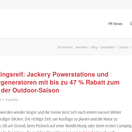
PR News
Ü
Du bist hier:
Startseite
/
Blog
/
pressefach
/
Jackery
/
lingsreif: Jackery Powerstations und
rgeneratoren mit bis zu 47 % Rabatt zum
t der Outdoor-Saison
/
4
in
Jackery
 werden wieder länger und die Sonne lässt sich nach einem nassen Winter
figer blicken. Die richtige Zeit, um Ausflüge zu planen und die Natur zu
. Ob am Strand, beim Picknick auf einer Waldlichtung oder beim ersten Camping