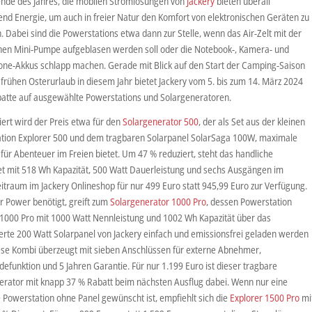
de des Jahres, die mobilen Stromlösungen von
Jackery
bieten überall
end Energie, um auch in freier Natur den Komfort von elektronischen Geräten zu
 Dabei sind die Powerstations etwa dann zur Stelle, wenn das Air-Zelt mit der
chen Mini-Pumpe aufgeblasen werden soll oder die Notebook-, Kamera- und
ne-Akkus schlapp machen. Gerade mit Blick auf den Start der Camping-Saison
frühen Osterurlaub in diesem Jahr bietet Jackery vom 5. bis zum 14. März 2024
atte auf ausgewählte Powerstations und Solargeneratoren.
iert wird der Preis etwa für den
Solargenerator 500
, der als Set aus der kleinen
tion Explorer 500 und dem tragbaren Solarpanel SolarSaga 100W, maximale
 für Abenteuer im Freien bietet. Um 47 % reduziert, steht das handliche
et mit 518 Wh Kapazität, 500 Watt Dauerleistung und sechs Ausgängen im
itraum im Jackery Onlineshop für nur 499 Euro statt 945,99 Euro zur Verfügung.
 Power benötigt, greift zum
Solargenerator 1000 Pro
, dessen Powerstation
 1000 Pro mit 1000 Watt Nennleistung und 1002 Wh Kapazität über das
ferte 200 Watt Solarpanel von Jackery einfach und emissionsfrei geladen werden
ese Kombi überzeugt mit sieben Anschlüssen für externe Abnehmer,
defunktion und 5 Jahren Garantie. Für nur 1.199 Euro ist dieser tragbare
erator mit knapp 37 % Rabatt beim nächsten Ausflug dabei. Wenn nur eine
e Powerstation ohne Panel gewünscht ist, empfiehlt sich die
Explorer 1500 Pro
mi