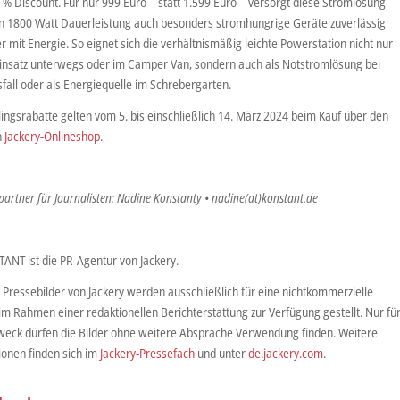
 % Discount. Für nur 999 Euro – statt 1.599 Euro – versorgt diese Stromlösung
en 1800 Watt Dauerleistung auch besonders stromhungrige Geräte zuverlässig
r mit Energie. So eignet sich die verhältnismäßig leichte Powerstation nicht nur
Einsatz unterwegs oder im Camper Van, sondern auch als Notstromlösung bei
fall oder als Energiequelle im Schrebergarten.
lingsrabatte gelten vom 5. bis einschließlich 14. März 2024 beim Kauf über den
n
Jackery-Onlineshop
.
artner für Journalisten: Nadine Konstanty • nadine(at)konstant.de
ANT ist die PR-Agentur von Jackery.
 Pressebilder von Jackery werden ausschließlich für eine nichtkommerzielle
m Rahmen einer redaktionellen Berichterstattung zur Verfügung gestellt. Nur fü
weck dürfen die Bilder ohne weitere Absprache Verwendung finden. Weitere
ionen finden sich im
Jackery-Pressefach
und unter
de.jackery.com
.