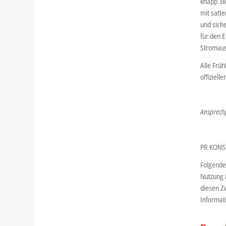
knapp 38
mit satt
und siche
für den 
Stromaus
Alle Früh
offizielle
Ansprechp
PR KONST
Folgende
Nutzung i
diesen Z
Informat