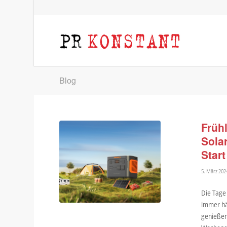
Blog
Früh
Sola
Star
5. März 202
Die Tage
immer häu
genießen