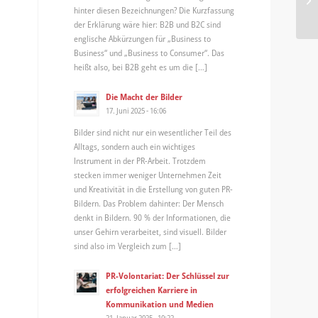
hinter diesen Bezeichnungen? Die Kurzfassung
Tec
der Erklärung wäre hier: B2B und B2C sind
englische Abkürzungen für „Business to
Business“ und „Business to Consumer“. Das
heißt also, bei B2B geht es um die […]
Die Macht der Bilder
17. Juni 2025 - 16:06
Bilder sind nicht nur ein wesentlicher Teil des
Alltags, sondern auch ein wichtiges
Instrument in der PR-Arbeit. Trotzdem
stecken immer weniger Unternehmen Zeit
und Kreativität in die Erstellung von guten PR-
Bildern. Das Problem dahinter: Der Mensch
denkt in Bildern. 90 % der Informationen, die
unser Gehirn verarbeitet, sind visuell. Bilder
sind also im Vergleich zum […]
PR-Volontariat: Der Schlüssel zur
erfolgreichen Karriere in
Kommunikation und Medien
21. Januar 2025 - 10:22