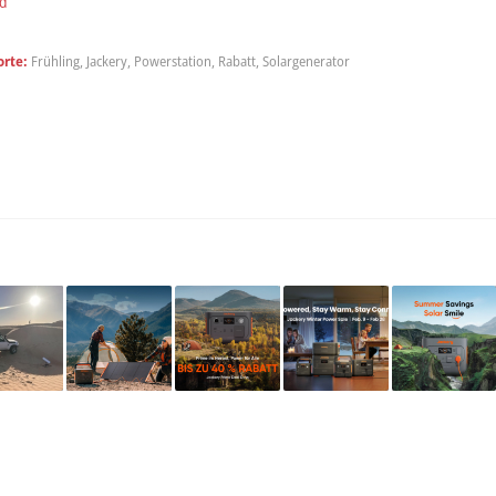
d
rte:
Frühling
,
Jackery
,
Powerstation
,
Rabatt
,
Solargenerator