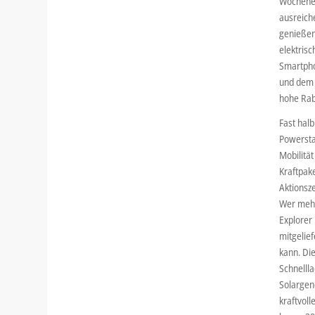
Wochenen
ausreich
genießen.
elektris
Smartpho
und dem 
hohe Rab
Fast halb
Powersta
Mobilität
Kraftpak
Aktionsze
Wer mehr
Explorer
mitgelie
kann. Di
Schnellla
Solargen
kraftvoll