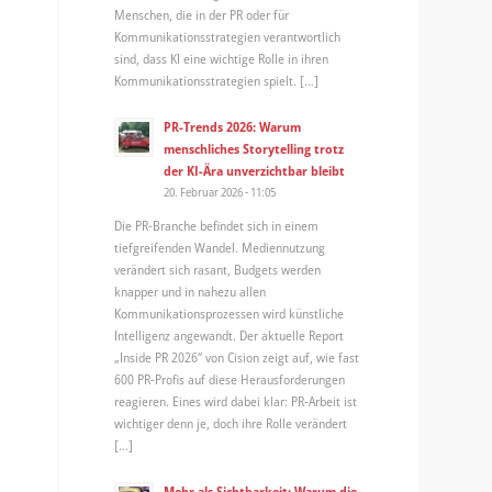
Menschen, die in der PR oder für
Kommunikationsstrategien verantwortlich
sind, dass KI eine wichtige Rolle in ihren
Kommunikationsstrategien spielt. […]
PR-Trends 2026: Warum
menschliches Storytelling trotz
der KI-Ära unverzichtbar bleibt
20. Februar 2026 - 11:05
Die PR-Branche befindet sich in einem
tiefgreifenden Wandel. Mediennutzung
verändert sich rasant, Budgets werden
knapper und in nahezu allen
Kommunikationsprozessen wird künstliche
Intelligenz angewandt. Der aktuelle Report
„Inside PR 2026“ von Cision zeigt auf, wie fast
600 PR-Profis auf diese Herausforderungen
reagieren. Eines wird dabei klar: PR-Arbeit ist
wichtiger denn je, doch ihre Rolle verändert
[…]
Mehr als Sichtbarkeit: Warum die