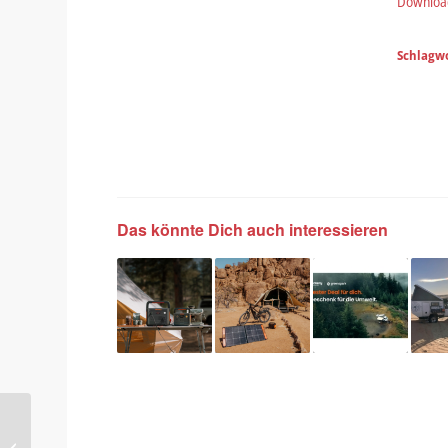
Downloa
Schlagwo
Das könnte Dich auch interessieren
„WandPV“:
Solarinstallation an der