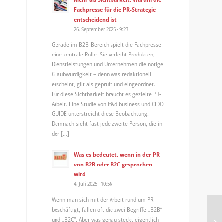
Fachpresse für die PR-Strategie
entscheidend ist
26. September 2025 - 9:23
Gerade im B2B-Bereich spielt die Fachpresse
eine zentrale Rolle. Sie verleiht Produkten,
Dienstleistungen und Unternehmen die nötige
Glaubwürdigkeit – denn was redaktionell
erscheint, gilt als geprüft und eingeordnet.
Für diese Sichtbarkeit braucht es gezielte PR-
Arbeit. Eine Studie von it&d business und CIDO
GUIDE unterstreicht diese Beobachtung.
Demnach sieht fast jede zweite Person, die in
der […]
Was es bedeutet, wenn in der PR
von B2B oder B2C gesprochen
wird
4. Juli 2025 - 10:56
Wenn man sich mit der Arbeit rund um PR
beschäftigt, fallen oft die zwei Begriffe „B2B“
Ep
und „B2C“. Aber was genau steckt eigentlich
TW