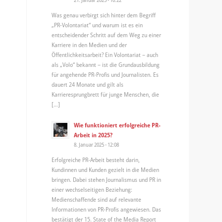
Was genau verbirgt sich hinter dem Begriff
„PR-Volontariat“ und warum ist es ein
entscheidender Schritt auf dem Weg zu einer
Karriere in den Medien und der
Öffentlichkeitsarbeit? Ein Volontariat – auch
als „Volo“ bekannt – ist die Grundausbildung
für angehende PR-Profis und Journalisten. Es
dauert 24 Monate und gilt als
Karrieresprungbrett für junge Menschen, die
[…]
Wie funktioniert erfolgreiche PR-
Arbeit in 2025?
8. Januar 2025 - 12:08
Erfolgreiche PR-Arbeit besteht darin,
Kundinnen und Kunden gezielt in die Medien
bringen. Dabei stehen Journalismus und PR in
einer wechselseitigen Beziehung:
Medienschaffende sind auf relevante
Informationen von PR-Profis angewiesen. Das
bestätigt der 15. State of the Media Report