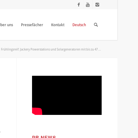
ber uns
Pressefächer
Kontakt
Deutsch
Frühlingsreif: Jackery Powerstations und Solargeneratoren mit bis zu 47 ...
-
PR NEWS