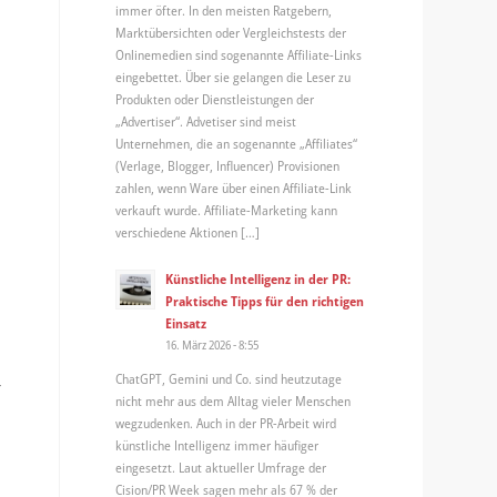
immer öfter. In den meisten Ratgebern,
Marktübersichten oder Vergleichstests der
Onlinemedien sind sogenannte Affiliate-Links
eingebettet. Über sie gelangen die Leser zu
Produkten oder Dienstleistungen der
„Advertiser“. Advetiser sind meist
Unternehmen, die an sogenannte „Affiliates“
(Verlage, Blogger, Influencer) Provisionen
zahlen, wenn Ware über einen Affiliate-Link
verkauft wurde. Affiliate-Marketing kann
verschiedene Aktionen […]
Künstliche Intelligenz in der PR:
Praktische Tipps für den richtigen
Einsatz
16. März 2026 - 8:55
ChatGPT, Gemini und Co. sind heutzutage
r
nicht mehr aus dem Alltag vieler Menschen
wegzudenken. Auch in der PR-Arbeit wird
künstliche Intelligenz immer häufiger
eingesetzt. Laut aktueller Umfrage der
Cision/PR Week sagen mehr als 67 % der