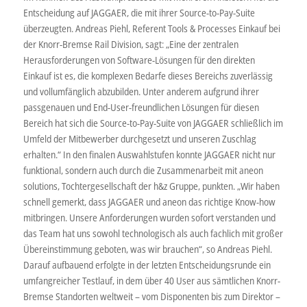
Entscheidung auf JAGGAER, die mit ihrer Source-to-Pay-Suite
überzeugten. Andreas Piehl, Referent Tools & Processes Einkauf bei
der Knorr-Bremse Rail Division, sagt: „Eine der zentralen
Herausforderungen von Software-Lösungen für den direkten
Einkauf ist es, die komplexen Bedarfe dieses Bereichs zuverlässig
und vollumfänglich abzubilden. Unter anderem aufgrund ihrer
passgenauen und End-User-freundlichen Lösungen für diesen
Bereich hat sich die Source-to-Pay-Suite von JAGGAER schließlich im
Umfeld der Mitbewerber durchgesetzt und unseren Zuschlag
erhalten.“ In den finalen Auswahlstufen konnte JAGGAER nicht nur
funktional, sondern auch durch die Zusammenarbeit mit aneon
solutions, Tochtergesellschaft der h&z Gruppe, punkten. „Wir haben
schnell gemerkt, dass JAGGAER und aneon das richtige Know-how
mitbringen. Unsere Anforderungen wurden sofort verstanden und
das Team hat uns sowohl technologisch als auch fachlich mit großer
Übereinstimmung geboten, was wir brauchen“, so Andreas Piehl.
Darauf aufbauend erfolgte in der letzten Entscheidungsrunde ein
umfangreicher Testlauf, in dem über 40 User aus sämtlichen Knorr-
Bremse Standorten weltweit – vom Disponenten bis zum Direktor –