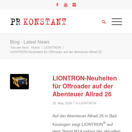
Blog - Latest News
You are here:
Home
/
LIONTRON
/
LIONTRON-Neuheiten für Offroader auf der Abenteuer Allrad 26
LIONTRON-Neuheiten
für Offroader auf der
Abenteuer Allrad 26
/
20. May 2026
in
LIONTRON
Auf der Abenteuer Allrad 26 in Bad
®
Kissingen zeigt LIONTRON
auf
dem Stand M14 neben der aktuellen