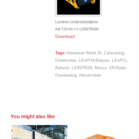
Liontron-Untersitzbatterie
mit 720 Ah I © LIONTRON
Download
Tags:
Abenteuer Allrad 26
,
Caravaning
,
Globetrotter
,
LiFePO4-Batterie
,
LiFePO₄-
Batterie
,
LIONTRON
,
Messe
,
Off-Road
,
Overlanding
,
Reisemobile
You might also like