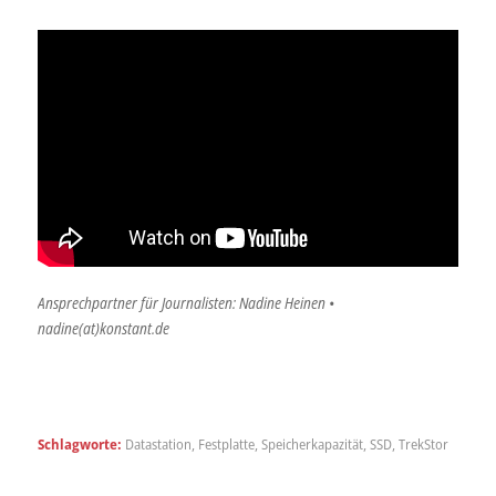
Ansprechpartner für Journalisten: Nadine Heinen •
nadine(at)konstant.de
Schlagworte:
Datastation
,
Festplatte
,
Speicherkapazität
,
SSD
,
TrekStor