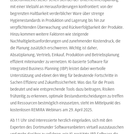
mit einer Vielzahl an Herausforderungen konfrontiert: von der
begrenzten Haltbarkeit verderblicher Ware über strenge
Hygienestandards in Produktion und Lagerung bis hin zur
verpflichtenden Überwachung und Rückverfolgbarkeit der Produkte.
Hinzu kommen weitere Faktoren wie steigende
Nachhaltigkeitsanforderungen und zunehmender Kostendruck, die
die Planung zusätzlich erschweren. Wichtig ist daher,
Absatzplanung, Vertrieb, Einkauf, Produktion und Betriebsplanung
effizient miteinander zu vernetzen. KI-basierte Software für
Integrated Business Planning (IBP) leistet dabei wertvolle
Unterstützung und ebnet den Weg für bedeutende Fortschritte in
Sachen Effizienz und Zukunftssicherheit. Was das für die Praxis
bedeutet und wie entsprechende Tools dazu beitragen, Risiken
frühzeitig zu erkennen, optimale Bestandsentscheidungen zu treffen
und Ressourcen bestmöglich einzusetzen, steht im Mittelpunkt des
kostenlosen REMIRA Webinars am 29. April 2025.
Ab 11 Uhr sind Interessierte herzlich eingeladen, sich mit den
Experten des Dortmunder Softwareanbieters virtuell auszutauschen
und mehr darüber zu erfahren, wie KI-gestützte IBP-Software die