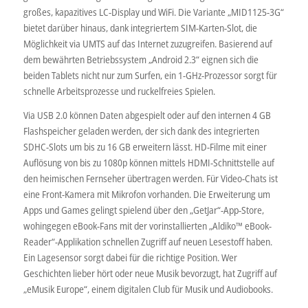
großes, kapazitives LC-Display und WiFi. Die Variante „MID1125-3G“
bietet darüber hinaus, dank integriertem SIM-Karten-Slot, die
Möglichkeit via UMTS auf das Internet zuzugreifen. Basierend auf
dem bewährten Betriebssystem „Android 2.3“ eignen sich die
beiden Tablets nicht nur zum Surfen, ein 1-GHz-Prozessor sorgt für
schnelle Arbeitsprozesse und ruckelfreies Spielen.
Via USB 2.0 können Daten abgespielt oder auf den internen 4 GB
Flashspeicher geladen werden, der sich dank des integrierten
SDHC-Slots um bis zu 16 GB erweitern lässt. HD-Filme mit einer
Auflösung von bis zu 1080p können mittels HDMI-Schnittstelle auf
den heimischen Fernseher übertragen werden. Für Video-Chats ist
eine Front-Kamera mit Mikrofon vorhanden. Die Erweiterung um
Apps und Games gelingt spielend über den „GetJar“-App-Store,
wohingegen eBook-Fans mit der vorinstallierten „Aldiko™ eBook-
Reader“-Applikation schnellen Zugriff auf neuen Lesestoff haben.
Ein Lagesensor sorgt dabei für die richtige Position. Wer
Geschichten lieber hört oder neue Musik bevorzugt, hat Zugriff auf
„eMusik Europe“, einem digitalen Club für Musik und Audiobooks.