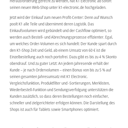
Herausforderung gerecht zu werden, hat K1 Electronic ab sofort
seinen neuen Web-Shop unter k1-electronic.de hochgeladen.
Jetzt wird der Einkauf zum neuen Profit-Center: Denn auf Wunsch
poolt K1 alle Teile und übernimmt deren Logistik. Das
Einkaufsvolumen wird gebündelt und der Cashflow optimiert, so
werden auch Bestell- und Abrechnungsprozesse effizienter. Egal,
um welches Order-Volumen es sich handelt: Der Kunde spart durch
den K1-Shop Zeit und Geld, ab einem Umsatz von 60 € ist die
Einzelbestellung auch noch portofrei. Dazu gibt es bis zu 4 % Skonto
obendrauf. Und zu guter Letzt: An jedem Jahresende erhält der
Kunde – je nach Ordervolumen – einen Bonus von bis zu 5 % auf
seinen gesamten Jahresumsatz mit K1 Electronic.
Vergleichsfunktion, Produktfilter und -Sortierungen, Merklisten,
Wiederbestell-Funktion und Sendungsverfolgung unterstützen die
Kunden zusätzlich, so dass deren Bestellungen noch einfacher,
schneller und zielgerichteter erfolgen können. Die Darstellung des
Shops ist auch für Tablets sowie Smartphones optimiert.