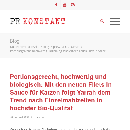
Blog
Du bist hier:
Startseite
/
Blog
/
pressefach
/
Yarrah
/
Portionsgerecht, hochwertig und biologisch: Mit den neuen Filets in Sauce...
Portionsgerecht, hochwertig und
biologisch: Mit den neuen Filets in
Sauce für Katzen folgt Yarrah dem
Trend nach Einzelmahlzeiten in
höchster Bio-Qualität
/
30. August 2021
in
Yarrah
Wer seinen treuen Vierbeiner mit einer leckeren und nahrhaften