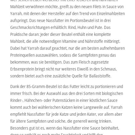
Mahlzeit verwöhnen möchte, greift zu den neuen Filets in Sauce von
Yarrah, mit denen der Hersteller auf den Trend von Einzelmahlzeiten
aufspringt. Das neue Nassfutter im Portionsbeutel ist in drei
Geschmacksrichtungen erhältlich: Rind, Huhn und Pute. Das
Praktische daran: Jeder dieser Beutel enthält eine komplette
Mahlzeit, die alle notwendigen Vitamine und Nährstoffe mitbringt.
Dabei hat Yarrah darauf geachtet, nur die am besten aufnehmbaren
Proteinquellen auszuwählen, sodass die Samtpfoten genau das
bekommen, was sie benötigen. Das zum Fleisch zugesetzte
Erbsenprotein bringt nicht nur weiteres Eiweiß in den Schmaus,
sondern bietet auch eine zusätzliche Quelle für Ballaststoffe.
Dank der 85-Gramm-Beutel ist das Futter leicht zu portionieren und
immer frisch. Bei der Auswahl aus den drei Sorten mit biologischen
Rinder-, Hähnchen- oder Putenstücken in einer köstlichen Sauce
kommt auch bei wählerischen Katzen keine Langeweile auf. Yarrah
empfiehlt Nassfutter für jede Katze und jeden Kater, vor allem aber
für ältere Samtpfoten und solche, die generell wenig trinken.
Besonders gut ist es, wenn das Nassfutter eine Sauce beinhaltet,
denn so enthält es noch mehr Feuchtigkeit und hilft den