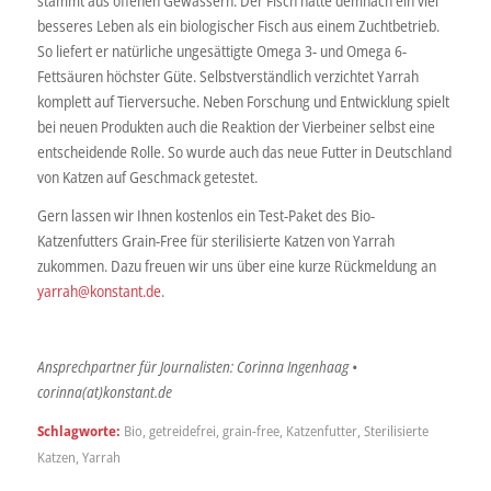
stammt aus offenen Gewässern. Der Fisch hatte demnach ein viel
besseres Leben als ein biologischer Fisch aus einem Zuchtbetrieb.
So liefert er natürliche ungesättigte Omega 3- und Omega 6-
Fettsäuren höchster Güte. Selbstverständlich verzichtet Yarrah
komplett auf Tierversuche. Neben Forschung und Entwicklung spielt
bei neuen Produkten auch die Reaktion der Vierbeiner selbst eine
entscheidende Rolle. So wurde auch das neue Futter in Deutschland
von Katzen auf Geschmack getestet.
Gern lassen wir Ihnen kostenlos ein Test-Paket des Bio-
Katzenfutters Grain-Free für sterilisierte Katzen von Yarrah
zukommen. Dazu freuen wir uns über eine kurze Rückmeldung an
yarrah@konstant.de
.
Ansprechpartner für Journalisten: Corinna Ingenhaag •
corinna(at)konstant.de
Schlagworte:
Bio
,
getreidefrei
,
grain-free
,
Katzenfutter
,
Sterilisierte
Katzen
,
Yarrah