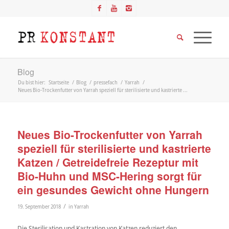
Blog
Du bist hier:
Startseite
/
Blog
/
pressefach
/
Yarrah
/
Neues Bio-Trockenfutter von Yarrah speziell für sterilisierte und kastrierte ...
Neues Bio-Trockenfutter von Yarrah
speziell für sterilisierte und kastrierte
Katzen / Getreidefreie Rezeptur mit
Bio-Huhn und MSC-Hering sorgt für
ein gesundes Gewicht ohne Hungern
/
19. September 2018
in
Yarrah
Die Sterilisation und Kastration von Katzen reduziert den