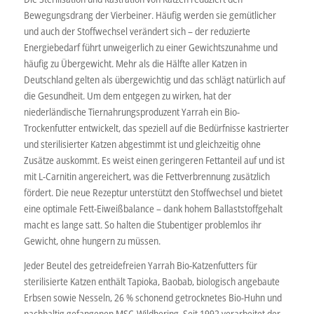
Bewegungsdrang der Vierbeiner. Häufig werden sie gemütlicher
und auch der Stoffwechsel verändert sich – der reduzierte
Energiebedarf führt unweigerlich zu einer Gewichtszunahme und
häufig zu Übergewicht. Mehr als die Hälfte aller Katzen in
Deutschland gelten als übergewichtig und das schlägt natürlich auf
die Gesundheit. Um dem entgegen zu wirken, hat der
niederländische Tiernahrungsproduzent Yarrah ein Bio-
Trockenfutter entwickelt, das speziell auf die Bedürfnisse kastrierter
und sterilisierter Katzen abgestimmt ist und gleichzeitig ohne
Zusätze auskommt. Es weist einen geringeren Fettanteil auf und ist
mit L-Carnitin angereichert, was die Fettverbrennung zusätzlich
fördert. Die neue Rezeptur unterstützt den Stoffwechsel und bietet
eine optimale Fett-Eiweißbalance – dank hohem Ballaststoffgehalt
macht es lange satt. So halten die Stubentiger problemlos ihr
Gewicht, ohne hungern zu müssen.
Jeder Beutel des getreidefreien Yarrah Bio-Katzenfutters für
sterilisierte Katzen enthält Tapioka, Baobab, biologisch angebaute
Erbsen sowie Nesseln, 26 % schonend getrocknetes Bio-Huhn und
nachhaltig gefangenen MSC-Wildhering. Seit 1992 verarbeitet der