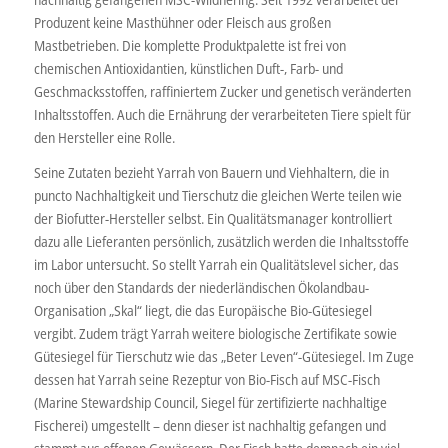
Produzent keine Masthühner oder Fleisch aus großen
Mastbetrieben. Die komplette Produktpalette ist frei von
chemischen Antioxidantien, künstlichen Duft-, Farb- und
Geschmacksstoffen, raffiniertem Zucker und genetisch veränderten
Inhaltsstoffen. Auch die Ernährung der verarbeiteten Tiere spielt für
den Hersteller eine Rolle.
Seine Zutaten bezieht Yarrah von Bauern und Viehhaltern, die in
puncto Nachhaltigkeit und Tierschutz die gleichen Werte teilen wie
der Biofutter-Hersteller selbst. Ein Qualitätsmanager kontrolliert
dazu alle Lieferanten persönlich, zusätzlich werden die Inhaltsstoffe
im Labor untersucht. So stellt Yarrah ein Qualitätslevel sicher, das
noch über den Standards der niederländischen Ökolandbau-
Organisation „Skal“ liegt, die das Europäische Bio-Gütesiegel
vergibt. Zudem trägt Yarrah weitere biologische Zertifikate sowie
Gütesiegel für Tierschutz wie das „Beter Leven“-Gütesiegel. Im Zuge
dessen hat Yarrah seine Rezeptur von Bio-Fisch auf MSC-Fisch
(Marine Stewardship Council, Siegel für zertifizierte nachhaltige
Fischerei) umgestellt – denn dieser ist nachhaltig gefangen und