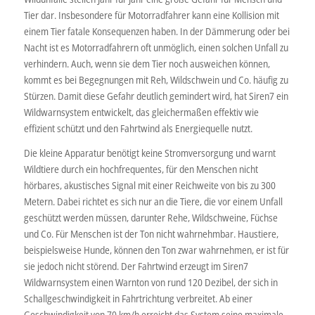
Tier dar. Insbesondere für Motorradfahrer kann eine Kollision mit
einem Tier fatale Konsequenzen haben. In der Dämmerung oder bei
Nacht ist es Motorradfahrern oft unmöglich, einen solchen Unfall zu
verhindern. Auch, wenn sie dem Tier noch ausweichen können,
kommt es bei Begegnungen mit Reh, Wildschwein und Co. häufig zu
Stürzen. Damit diese Gefahr deutlich gemindert wird, hat Siren7 ein
Wildwarnsystem entwickelt, das gleichermaßen effektiv wie
effizient schützt und den Fahrtwind als Energiequelle nutzt.
Die kleine Apparatur benötigt keine Stromversorgung und warnt
Wildtiere durch ein hochfrequentes, für den Menschen nicht
hörbares, akustisches Signal mit einer Reichweite von bis zu 300
Metern. Dabei richtet es sich nur an die Tiere, die vor einem Unfall
geschützt werden müssen, darunter Rehe, Wildschweine, Füchse
und Co. Für Menschen ist der Ton nicht wahrnehmbar. Haustiere,
beispielsweise Hunde, können den Ton zwar wahrnehmen, er ist für
sie jedoch nicht störend. Der Fahrtwind erzeugt im Siren7
Wildwarnsystem einen Warnton von rund 120 Dezibel, der sich in
Schallgeschwindigkeit in Fahrtrichtung verbreitet. Ab einer
Geschwindigkeit von 70 km/h erreicht das System seine maximale