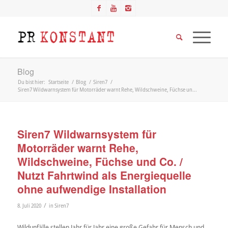
Blog
Du bist hier:
Startseite
/
Blog
/
Siren7
/
Siren7 Wildwarnsystem für Motorräder warnt Rehe, Wildschweine, Füchse un...
Siren7 Wildwarnsystem für
Motorräder warnt Rehe,
Wildschweine, Füchse und Co. /
Nutzt Fahrtwind als Energiequelle
ohne aufwendige Installation
/
8. Juli 2020
in
Siren7
Wildunfälle stellen Jahr für Jahr eine große Gefahr für Mensch und