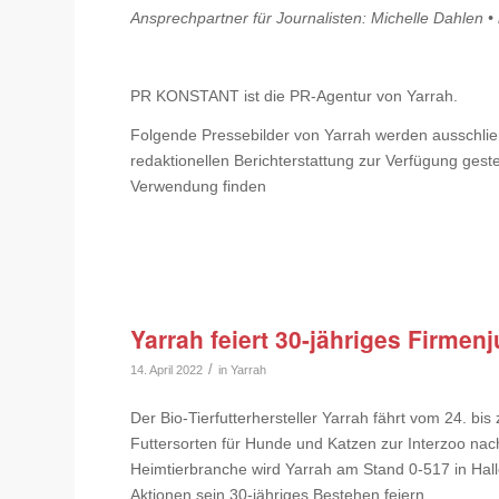
Ansprechpartner für Journalisten: Michelle Dahlen •
PR KONSTANT ist die PR-Agentur von Yarrah.
Folgende Pressebilder von Yarrah werden ausschlie
redaktionellen Berichterstattung zur Verfügung gest
Verwendung finden
Yarrah feiert 30-jähriges Firmen
/
14. April 2022
in
Yarrah
Der Bio-Tierfutterhersteller Yarrah fährt vom 24. b
Futtersorten für Hunde und Katzen zur Interzoo nac
Heimtierbranche wird Yarrah am Stand 0-517 in Hall
Aktionen sein 30-jähriges Bestehen feiern.