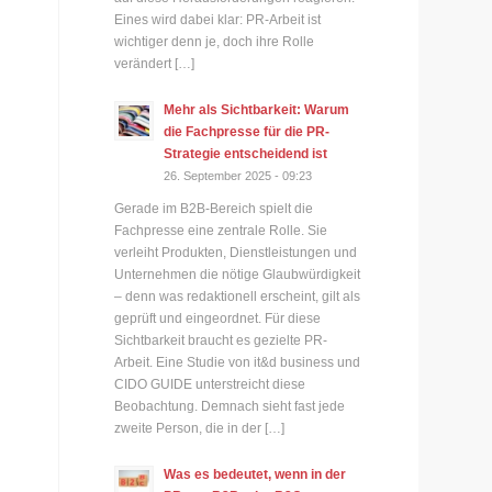
Eines wird dabei klar: PR-Arbeit ist
wichtiger denn je, doch ihre Rolle
verändert […]
Mehr als Sichtbarkeit: Warum
die Fachpresse für die PR-
Strategie entscheidend ist
26. September 2025 - 09:23
Gerade im B2B-Bereich spielt die
Fachpresse eine zentrale Rolle. Sie
verleiht Produkten, Dienstleistungen und
Unternehmen die nötige Glaubwürdigkeit
– denn was redaktionell erscheint, gilt als
geprüft und eingeordnet. Für diese
Sichtbarkeit braucht es gezielte PR-
Arbeit. Eine Studie von it&d business und
CIDO GUIDE unterstreicht diese
Beobachtung. Demnach sieht fast jede
zweite Person, die in der […]
Was es bedeutet, wenn in der