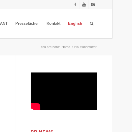
TANT
Pressefächer
Kontakt
English
You are here:
Home
/
Bio-Hundefutter