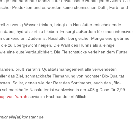
rtige und nahrhafte Mahlzeit für erwachsene Hunde jeden Alters. Alle
gischer Produktion und es werden keine chemischen Duft-, Farb- und
l zu wenig Wasser trinken, bringt ein Nassfutter entscheidende
en dabei, hydratisiert zu bleiben. Er sorgt außerdem für einen intensive
 dankend an. Zudem ist Nassfutter bei gleicher Menge energieärmer
, die zu Übergewicht neigen. Die Wahl des Huhns als alleinige
wie eine gute Verdaulichkeit. Die Fleischstücke verleihen dem Futter
 landen, prüft Yarrah‘s Qualitätsmanagement alle verwendeten
eller das Ziel, schmackhafte Tiernahrung von höchster Bio-Qualität
sten. So ist, genau wie der Rest des Sortiments, auch das „Bio-
as schmackhafte Nassfutter ist wahlweise in der 405 g Dose für 2,99
op von Yarrah
sowie im Fachhandel erhältlich.
 michelle(at)konstant.de