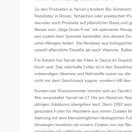
Zu den Produkten in Yarrah’s breitem Bio-Sortiment
Nassfutter in Dosen, Schälchen oder praktischen Po
darunter auch Produkte auf pflanzlicher Basis und g
Messe sein „Vega Grain-Free“ mit optimierter Rezept
das zudem kein Getreide beinhaltet. Aus diesem Gru
unter Allergien leiden. Die Rezeptur aus biologisch
sowohl pflanzliche Eiweiße als auch Vitamine, Balla
Für Katzen hat Yarrah die Filets in Sauce im Gepäck
frisch sind. Das nahrhafte Futter ist in den Geschma
notwendigen Vitamine und Nährstoffe sowie nur di
nicht nur dem Geschmack zugute, sondern hilft den 
Kunden wie Pressevertreter können sich an Yarrah’s
Mai veranstaltet Yarrah ab 17 Uhr am Stand ein Netz
jährigen Jubiläums übergehen wird. Denn 1992 wu
gesundes Futter für Haustiere aus reinen Zutaten be
Nahrung mit dem kleinstmöglichen ökologischen Fußa
Deswegen beziehen wir unsere Zutaten nur von Bio-
verwenden wir vollständig recycelbare Verpackung