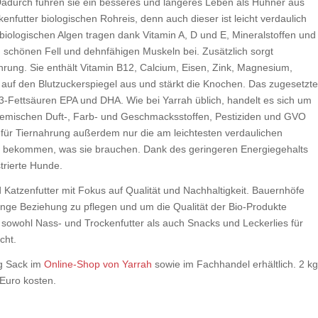
Dadurch führen sie ein besseres und längeres Leben als Hühner aus
nfutter biologischen Rohreis, denn auch dieser ist leicht verdaulich
 biologischen Algen tragen dank Vitamin A, D und E, Mineralstoffen und
schönen Fell und dehnfähigen Muskeln bei. Zusätzlich sorgt
hrung. Sie enthält Vitamin B12, Calcium, Eisen, Zink, Magnesium,
v auf den Blutzuckerspiegel aus und stärkt die Knochen. Das zugesetzt
-3-Fettsäuren EPA und DHA. Wie bei Yarrah üblich, handelt es sich um
n chemischen Duft-, Farb- und Geschmacksstoffen, Pestiziden und GVO
 für Tiernahrung außerdem nur die am leichtesten verdaulichen
s bekommen, was sie brauchen. Dank des geringeren Energiegehalts
strierte Hunde.
 Katzenfutter mit Fokus auf Qualität und Nachhaltigkeit. Bauernhöfe
enge Beziehung zu pflegen und um die Qualität der Bio-Produkte
 sowohl Nass- und Trockenfutter als auch Snacks und Leckerlies für
cht.
kg Sack im
Online-Shop von Yarrah
sowie im Fachhandel erhältlich. 2 k
Euro kosten.