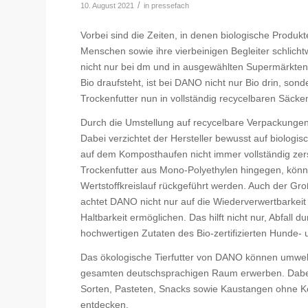
/
10. August 2021
in
pressefach
Vorbei sind die Zeiten, in denen biologische Produk
Menschen sowie ihre vierbeinigen Begleiter schlichtwe
nicht nur bei dm und in ausgewählten Supermärkte
Bio draufsteht, ist bei DANO nicht nur Bio drin, son
Trockenfutter nun in vollständig recycelbaren Säck
Durch die Umstellung auf recycelbare Verpackunge
Dabei verzichtet der Hersteller bewusst auf biologi
auf dem Komposthaufen nicht immer vollständig zer
Trockenfutter aus Mono-Polyethylen hingegen, könn
Wertstoffkreislauf rückgeführt werden. Auch der Groß
achtet DANO nicht nur auf die Wiederverwertbarkeit 
Haltbarkeit ermöglichen. Das hilft nicht nur, Abfall
hochwertigen Zutaten des Bio-zertifizierten Hunde- 
Das ökologische Tierfutter von DANO können umwel
gesamten deutschsprachigen Raum erwerben. Dabei gi
Sorten, Pasteten, Snacks sowie Kaustangen ohne Kon
entdecken.