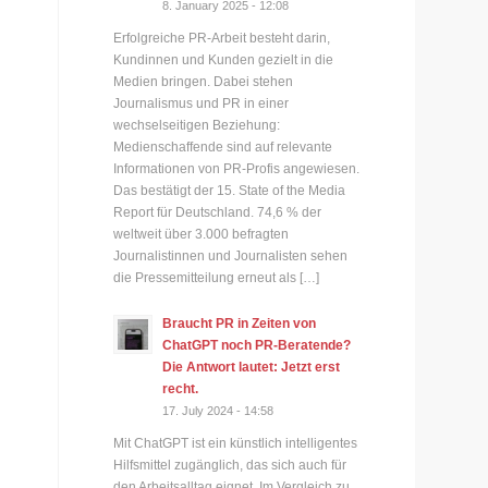
8. January 2025 - 12:08
Erfolgreiche PR-Arbeit besteht darin,
Kundinnen und Kunden gezielt in die
Medien bringen. Dabei stehen
Journalismus und PR in einer
wechselseitigen Beziehung:
Medienschaffende sind auf relevante
Informationen von PR-Profis angewiesen.
Das bestätigt der 15. State of the Media
Report für Deutschland. 74,6 % der
weltweit über 3.000 befragten
Journalistinnen und Journalisten sehen
die Pressemitteilung erneut als […]
Braucht PR in Zeiten von
ChatGPT noch PR-Beratende?
Die Antwort lautet: Jetzt erst
recht.
17. July 2024 - 14:58
Mit ChatGPT ist ein künstlich intelligentes
Hilfsmittel zugänglich, das sich auch für
den Arbeitsalltag eignet. Im Vergleich zu