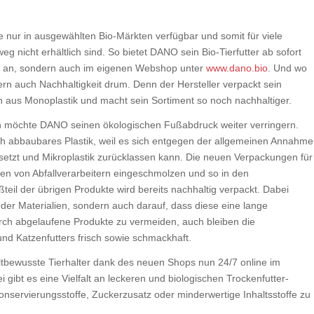
te nur in ausgewählten Bio-Märkten verfügbar und somit für viele
g nicht erhältlich sind. So bietet DANO sein Bio-Tierfutter ab sofort
n an, sondern auch im eigenen Webshop unter
www.dano.bio
. Und wo
dern auch Nachhaltigkeit drum. Denn der Hersteller verpackt sein
en aus Monoplastik und macht sein Sortiment so noch nachhaltiger.
n möchte DANO seinen ökologischen Fußabdruck weiter verringern.
sch abbaubares Plastik, weil es sich entgegen der allgemeinen Annahme
setzt und Mikroplastik zurücklassen kann. Die neuen Verpackungen für
en von Abfallverarbeitern eingeschmolzen und so in den
teil der übrigen Produkte wird bereits nachhaltig verpackt. Dabei
der Materialien, sondern auch darauf, dass diese eine lange
 durch abgelaufene Produkte zu vermeiden, auch bleiben die
und Katzenfutters frisch sowie schmackhaft.
tbewusste Tierhalter dank des neuen Shops nun 24/7 online im
bt es eine Vielfalt an leckeren und biologischen Trockenfutter-
servierungsstoffe, Zuckerzusatz oder minderwertige Inhaltsstoffe zu