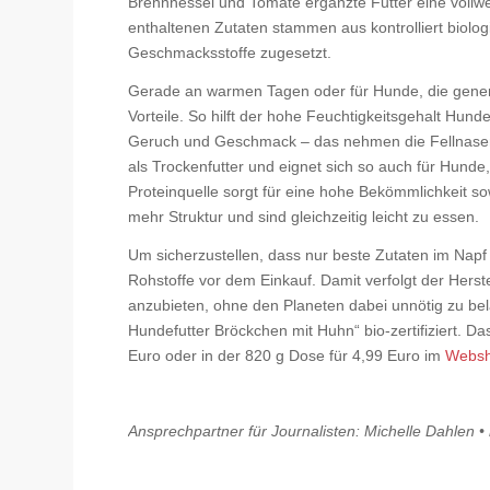
Brennnessel und Tomate ergänzte Futter eine vollwe
enthaltenen Zutaten stammen aus kontrolliert biolo
Geschmacksstoffe zugesetzt.
Gerade an warmen Tagen oder für Hunde, die generel
Vorteile. So hilft der hohe Feuchtigkeitsgehalt Hund
Geruch und Geschmack – das nehmen die Fellnasen
als Trockenfutter und eignet sich so auch für Hunde
Proteinquelle sorgt für eine hohe Bekömmlichkeit so
mehr Struktur und sind gleichzeitig leicht zu essen.
Um sicherzustellen, dass nur beste Zutaten im Napf
Rohstoffe vor dem Einkauf. Damit verfolgt der Herst
anzubieten, ohne den Planeten dabei unnötig zu bela
Hundefutter Bröckchen mit Huhn“ bio-zertifiziert. D
Euro oder in der 820 g Dose für 4,99 Euro im
Websh
Ansprechpartner für Journalisten: Michelle Dahlen •