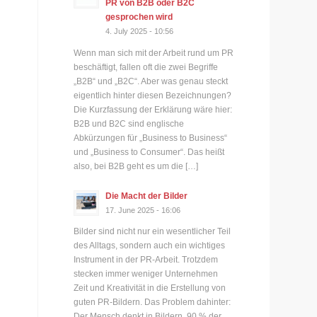
PR von B2B oder B2C
gesprochen wird
4. July 2025 - 10:56
Wenn man sich mit der Arbeit rund um PR
beschäftigt, fallen oft die zwei Begriffe
„B2B“ und „B2C“. Aber was genau steckt
eigentlich hinter diesen Bezeichnungen?
Die Kurzfassung der Erklärung wäre hier:
B2B und B2C sind englische
Abkürzungen für „Business to Business“
und „Business to Consumer“. Das heißt
also, bei B2B geht es um die […]
Die Macht der Bilder
17. June 2025 - 16:06
Bilder sind nicht nur ein wesentlicher Teil
des Alltags, sondern auch ein wichtiges
Instrument in der PR-Arbeit. Trotzdem
stecken immer weniger Unternehmen
Zeit und Kreativität in die Erstellung von
guten PR-Bildern. Das Problem dahinter:
Der Mensch denkt in Bildern. 90 % der