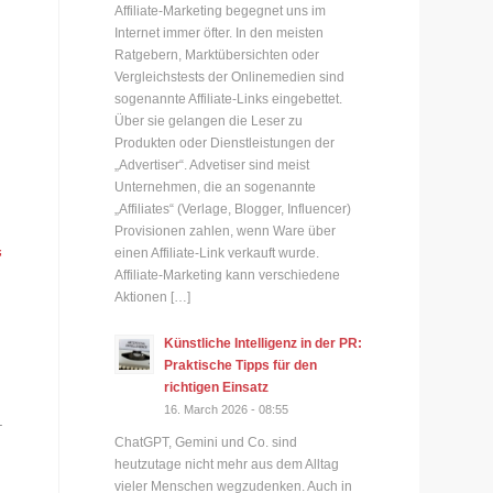
Affiliate-Marketing begegnet uns im
Internet immer öfter. In den meisten
Ratgebern, Marktübersichten oder
Vergleichstests der Onlinemedien sind
sogenannte Affiliate-Links eingebettet.
Über sie gelangen die Leser zu
Produkten oder Dienstleistungen der
„Advertiser“. Advetiser sind meist
Unternehmen, die an sogenannte
„Affiliates“ (Verlage, Blogger, Influencer)
Provisionen zahlen, wenn Ware über
“
einen Affiliate-Link verkauft wurde.
Affiliate-Marketing kann verschiedene
Aktionen […]
Künstliche Intelligenz in der PR:
Praktische Tipps für den
richtigen Einsatz
16. March 2026 - 08:55
.
ChatGPT, Gemini und Co. sind
heutzutage nicht mehr aus dem Alltag
vieler Menschen wegzudenken. Auch in