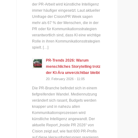
der PR-Arbeit wird künstliche Intelligenz
immer häufiger eingesetzt. Laut aktueller
Umfrage der Cision/PR Week sagen
mehr als 67 % der Menschen, die in der
PR oder für Kommunikationsstrategien
verantwortlich sind, dass KI eine wichtige
e
Rolle in ihren Kommunikationsstrategien
spielt. […]
PR-Trends 2026: Warum
menschliches Storytelling trotz
der KI-Ära unverzichtbar bleibt
20. February 2026 - 11:05
Die PR-Branche befindet sich in einem
tiefgreifenden Wandel. Mediennutzung
verändert sich rasant, Budgets werden
knapper und in nahezu allen
Kommunikationsprozessen wird
g
künstliche Intelligenz angewandt. Der
aktuelle Report „Inside PR 2026“ von
Cision zeigt auf, wie fast 600 PR-Profis
auf diese Herausforderungen reagieren.