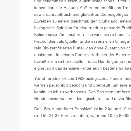
und bekommen ausschließlich biologisches Futter. 
konventioneller Haltung. Außerdem enthält das Trocke
sowie nährstoffreich und glutenfrei. Die beigefügten
Eiweißen zu einem gleichmäßigen Stuhlgang, einem 
biologische Spirulina für eine rundum gesunde Ernä
Kalium sowie Aminosäuren – so wirkt sie sich positi
Fischöl dient als Quelle für die essenziellen Omega
rein Bio-zertifiziertes Futter, das ohne Zusatz vo
auskommt. In seinem Futter verarbeitet der Experte
Eiweiße, um sicherzustellen, dass Hunde genau da
eignet sich das sensitive Futter auch bestens für ka
Yarrah produziert seit 1992 biologisches Hunde- und
werden persönlich besucht und überprüft, um eine 
kontinuierlich zu verbessern. Das Sortiment umfasst
Hunde sowie Katzen – biologisch, rein und unverfäls
Das „Bio-Hundefutter Sensitive“ ist im 2 kg und 10 
sind für 21,39 Euro zu haben, während 10 kg 89,99 