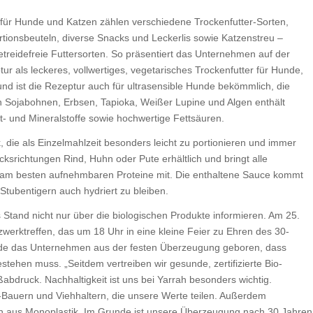
 für Hunde und Katzen zählen verschiedene Trockenfutter-Sorten,
rtionsbeuteln, diverse Snacks und Leckerlis sowie Katzenstreu –
etreidefreie Futtersorten. So präsentiert das Unternehmen auf der
ur als leckeres, vollwertiges, vegetarisches Trockenfutter für Hunde,
nd ist die Rezeptur auch für ultrasensible Hunde bekömmlich, die
en Sojabohnen, Erbsen, Tapioka, Weißer Lupine und Algen enthält
st- und Mineralstoffe sowie hochwertige Fettsäuren.
, die als Einzelmahlzeit besonders leicht zu portionieren und immer
cksrichtungen Rind, Huhn oder Pute erhältlich und bringt alle
e am besten aufnehmbaren Proteine mit. Die enthaltene Sauce kommt
Stubentigern auch hydriert zu bleiben.
 Stand nicht nur über die biologischen Produkte informieren. Am 25.
werktreffen, das um 18 Uhr in eine kleine Feier zu Ehren des 30-
rde das Unternehmen aus der festen Überzeugung geboren, dass
stehen muss. „Seitdem vertreiben wir gesunde, zertifizierte Bio-
bdruck. Nachhaltigkeit ist uns bei Yarrah besonders wichtig.
Bauern und Viehhaltern, die unsere Werte teilen. Außerdem
en aus Monoplastik. Im Grunde ist unsere Überzeugung nach 30 Jahren