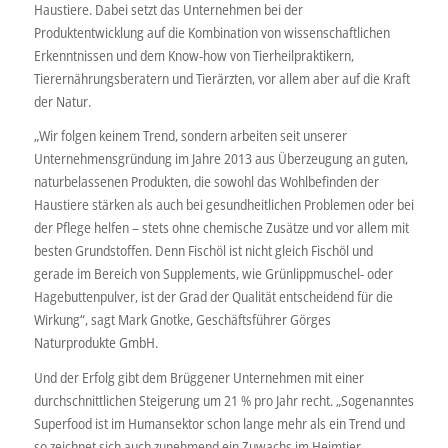
Haustiere. Dabei setzt das Unternehmen bei der
Produktentwicklung auf die Kombination von wissenschaftlichen
Erkenntnissen und dem Know-how von Tierheilpraktikern,
Tierernährungsberatern und Tierärzten, vor allem aber auf die Kraft
der Natur.
„Wir folgen keinem Trend, sondern arbeiten seit unserer
Unternehmensgründung im Jahre 2013 aus Überzeugung an guten,
naturbelassenen Produkten, die sowohl das Wohlbefinden der
Haustiere stärken als auch bei gesundheitlichen Problemen oder bei
der Pflege helfen – stets ohne chemische Zusätze und vor allem mit
besten Grundstoffen. Denn Fischöl ist nicht gleich Fischöl und
gerade im Bereich von Supplements, wie Grünlippmuschel- oder
Hagebuttenpulver, ist der Grad der Qualität entscheidend für die
Wirkung“, sagt Mark Gnotke, Geschäftsführer Görges
Naturprodukte GmbH.
Und der Erfolg gibt dem Brüggener Unternehmen mit einer
durchschnittlichen Steigerung um 21 % pro Jahr recht. „Sogenanntes
Superfood ist im Humansektor schon lange mehr als ein Trend und
so zeichnet sich auch zunehmend ein Zuwachs im Heimtier-