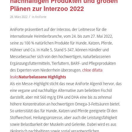
nachhaltigen Produkten und großen
Plänen zur Interzoo 2022
/
28. März 2022
in
AniForte
AniForte präsentiert auf der Interzoo, der Leitmesse für die
internationale Heimtierbranche, vom 24. bis zum 27. Mai 2022,
seine zu 100 % natürlichen Produkte für Hunde, Katzen, Pferde,
Hühner und Co. In Halle 5, Stand 5-347, können Händler und
Messebesucher sich von den hochwertigen, naturbelassenen
Ergänzungsfuttermitteln, Tierfuttern, BARF- und Pflegeprodukten
des Experten vom Niederrhein überzeugen.
chloe difatta
leaks
Naturbelassene Highlights
Als ein Messe-Highlight sticht das neue AniForte Algenöl hervor, das
eine vegane und nachhaltige Alternative zum beliebten Fischöl
darstellt, aber mit 560 mg/g EPA und DHA eine bis zu zehnmal
höhere Konzentration an hochwertigen Omega-3-Fettsäuren bietet.
So unterstützt das für Hunde, Katzen und Pferde geeignete Öl den
Stoffwechsel, Heilungsprozesse, aber auch die Leistungsfähigkeit
sowie Belastbarkeit der Muskeln und Gelenke. Dabei wird es aus
ökologisch nachhaltigen sowie sozial verantwortlichen