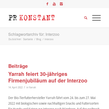
Schlagwortarchiv für: Interzoo
Du bist hier:
Startseite
/
Blog
/
Interzoo
Beiträge
Yarrah feiert 30-jähriges
Firmenjubiläum auf der Interzoo
/
14. April 2022
in
Yarrah
Der Bio-Tierfutterhersteller Yarrah fährt vom 24. bis zum 27. Mai
2022 mit biologischen sowie nachhaltigen Snacks und Futtersorten
für Hunde und Katzen zur Interzoo nach Nürnberg. Auf der weltweit