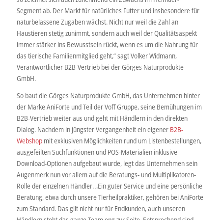
Segment ab. Der Markt für natürliches Futter und insbesondere für
naturbelassene Zugaben wächst. Nicht nur weil die Zahl an
Haustieren stetig zunimmt, sondern auch weil der Qualitätsaspekt
immer stärker ins Bewusstsein rückt, wenn es um die Nahrung für
das tierische Familienmitglied geht,“ sagt Volker Widmann,
Verantwortlicher B2B-Vertrieb bei der Görges Naturprodukte
GmbH.
So baut die Görges Naturprodukte GmbH, das Unternehmen hinter
der Marke AniForte und Teil der Voff Gruppe, seine Bemühungen im
B2B-Vertrieb weiter aus und geht mit Händlern in den direkten
Dialog. Nachdem in jüngster Vergangenheit ein eigener
B2B-
Webshop
mit exklusiven Möglichkeiten rund um Listenbestellungen,
ausgefeilten Suchfunktionen und POS-Materialien inklusive
Download-Optionen aufgebaut wurde, legt das Unternehmen sein
Augenmerk nun vor allem auf die Beratungs- und Multiplikatoren-
Rolle der einzelnen Händler. „Ein guter Service und eine persönliche
Beratung, etwa durch unsere Tierheilpraktiker, gehören bei AniForte
zum Standard. Das gilt nicht nur für Endkunden, auch unseren
Händlern steht das ganze Team eng zur Seite. Entsprechend sind