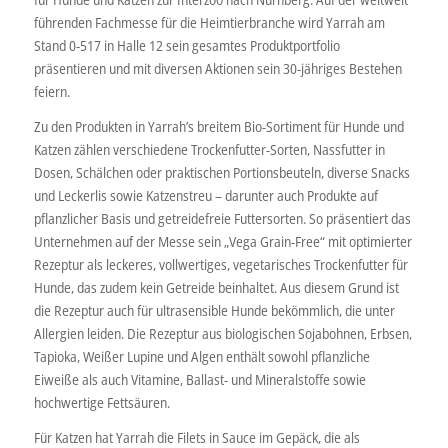
führenden Fachmesse für die Heimtierbranche wird Yarrah am
Stand 0-517 in Halle 12 sein gesamtes Produktportfolio
präsentieren und mit diversen Aktionen sein 30-jähriges Bestehen
feiern.
Zu den Produkten in Yarrah’s breitem Bio-Sortiment für Hunde und
Katzen zählen verschiedene Trockenfutter-Sorten, Nassfutter in
Dosen, Schälchen oder praktischen Portionsbeuteln, diverse Snacks
und Leckerlis sowie Katzenstreu – darunter auch Produkte auf
pflanzlicher Basis und getreidefreie Futtersorten. So präsentiert das
Unternehmen auf der Messe sein „Vega Grain-Free“ mit optimierter
Rezeptur als leckeres, vollwertiges, vegetarisches Trockenfutter für
Hunde, das zudem kein Getreide beinhaltet. Aus diesem Grund ist
die Rezeptur auch für ultrasensible Hunde bekömmlich, die unter
Allergien leiden. Die Rezeptur aus biologischen Sojabohnen, Erbsen,
Tapioka, Weißer Lupine und Algen enthält sowohl pflanzliche
Eiweiße als auch Vitamine, Ballast- und Mineralstoffe sowie
hochwertige Fettsäuren.
Für Katzen hat Yarrah die Filets in Sauce im Gepäck, die als