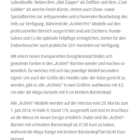
Labradoodle. Neben dem „Mat Zapper“ als Entfilzer und dem „Coat
Gabber“ als weiche Finish-Bürste, stehen auch Show- sowie
Spezialbürsten zur zeitsparenden und schonenden Bearbeitung des
Fells zur Verfügung. Während die „ActiVet Pro“-Modelle auf den
professionellen Bereich ausgerichtet sind und Züchtern, Hunde-
Salons und Co die optimale Fellpflege ermöglichen, stehen für den
Endverbraucher auch praktische 2in1-Varianten zur Verfügung.
Mit einem neuen transparenten Designkonzept finden sich
gewohnte Farben in den „ActiVet“-Bürsten wieder und machen so
kenntlich, für welches Fell sich das jeweilige Modell besonders
eignet. Um auch der Größe des Hundes oder der Katze gerecht zu
werden, gibt es alle „ActiVets“ in zwei Größen, wahlweise mit 4,5
cm oder die Mega-Variante mit 9 cm breitem Bürstenkopf.
Alle „ActiVet“-Modelle werden auf der Interzoo vom 29. Mai bis zum
1. Juni 2014, in Halle 9, Stand 119, ausgestellt und sind im Anschluss
an die Messe im neuen Design erhältlich. Dabei sind die „ActiVet“-
Bürsten mit schmalem Bürstenkopf ab 37,90 Euro zu haben,
während die Mega-Range mit breitem Bürstenkopf bei 60,49 Euro
beginnt.