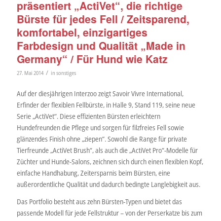
präsentiert „ActiVet“, die richtige
Bürste für jedes Fell / Zeitsparend,
komfortabel, einzigartiges
Farbdesign und Qualität „Made in
Germany“ / Für Hund wie Katz
/
27. Mai 2014
in
sonstiges
Auf der diesjährigen Interzoo zeigt Savoir Vivre International,
Erfinder der flexiblen Fellbürste, in Halle 9, Stand 119, seine neue
Serie „ActiVet“. Diese effizienten Bürsten erleichtern
Hundefreunden die Pflege und sorgen für filzfreies Fell sowie
glänzendes Finish ohne „ziepen“. Sowohl die Range für private
Tierfreunde „ActiVet Brush“, als auch die „ActiVet Pro“-Modelle für
Züchter und Hunde-Salons, zeichnen sich durch einen flexiblen Kopf,
einfache Handhabung, Zeitersparnis beim Bürsten, eine
außerordentliche Qualität und dadurch bedingte Langlebigkeit aus.
Das Portfolio besteht aus zehn Bürsten-Typen und bietet das
passende Modell für jede Fellstruktur – von der Perserkatze bis zum