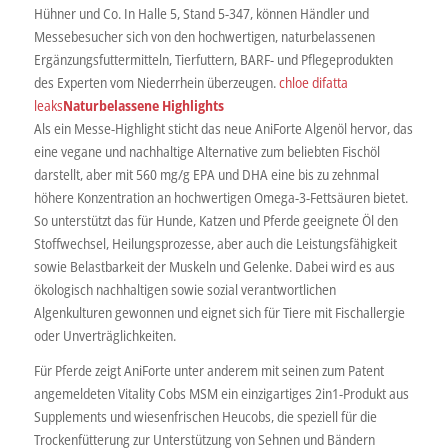
Hühner und Co. In Halle 5, Stand 5-347, können Händler und
Messebesucher sich von den hochwertigen, naturbelassenen
Ergänzungsfuttermitteln, Tierfuttern, BARF- und Pflegeprodukten
des Experten vom Niederrhein überzeugen.
chloe difatta
leaks
Naturbelassene Highlights
Als ein Messe-Highlight sticht das neue AniForte Algenöl hervor, das
eine vegane und nachhaltige Alternative zum beliebten Fischöl
darstellt, aber mit 560 mg/g EPA und DHA eine bis zu zehnmal
höhere Konzentration an hochwertigen Omega-3-Fettsäuren bietet.
So unterstützt das für Hunde, Katzen und Pferde geeignete Öl den
Stoffwechsel, Heilungsprozesse, aber auch die Leistungsfähigkeit
sowie Belastbarkeit der Muskeln und Gelenke. Dabei wird es aus
ökologisch nachhaltigen sowie sozial verantwortlichen
Algenkulturen gewonnen und eignet sich für Tiere mit Fischallergie
oder Unverträglichkeiten.
Für Pferde zeigt AniForte unter anderem mit seinen zum Patent
angemeldeten Vitality Cobs MSM ein einzigartiges 2in1-Produkt aus
Supplements und wiesenfrischen Heucobs, die speziell für die
Trockenfütterung zur Unterstützung von Sehnen und Bändern