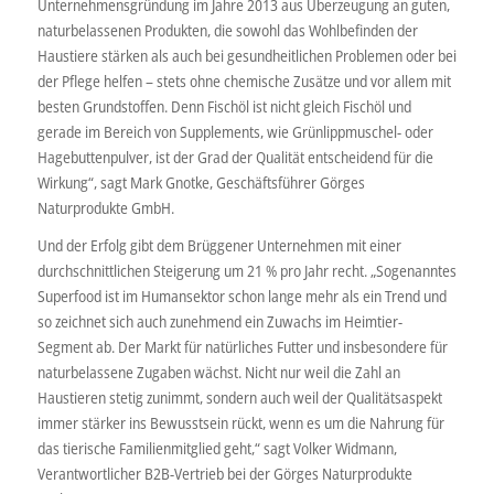
Unternehmensgründung im Jahre 2013 aus Überzeugung an guten,
naturbelassenen Produkten, die sowohl das Wohlbefinden der
Haustiere stärken als auch bei gesundheitlichen Problemen oder bei
der Pflege helfen – stets ohne chemische Zusätze und vor allem mit
besten Grundstoffen. Denn Fischöl ist nicht gleich Fischöl und
gerade im Bereich von Supplements, wie Grünlippmuschel- oder
Hagebuttenpulver, ist der Grad der Qualität entscheidend für die
Wirkung“, sagt Mark Gnotke, Geschäftsführer Görges
Naturprodukte GmbH.
Und der Erfolg gibt dem Brüggener Unternehmen mit einer
durchschnittlichen Steigerung um 21 % pro Jahr recht. „Sogenanntes
Superfood ist im Humansektor schon lange mehr als ein Trend und
so zeichnet sich auch zunehmend ein Zuwachs im Heimtier-
Segment ab. Der Markt für natürliches Futter und insbesondere für
naturbelassene Zugaben wächst. Nicht nur weil die Zahl an
Haustieren stetig zunimmt, sondern auch weil der Qualitätsaspekt
immer stärker ins Bewusstsein rückt, wenn es um die Nahrung für
das tierische Familienmitglied geht,“ sagt Volker Widmann,
Verantwortlicher B2B-Vertrieb bei der Görges Naturprodukte