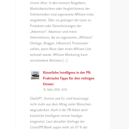
immer öfter. In den meisten Ratgebern,
Marktübersichten oder Vergleichstests der
Onlinemedien sind sogenannte Affiliate-Links
eingebettet. Über sie gelangen die Leser zu
Produkten oder Dienstleistungen der
„Advertiser“. Advetiser sind meist
Unternehmen, die an sogenannte „Affiliates“
(Verlage, Blogger, Influencer) Provisionen
zahlen, wenn Ware über einen Affiliate-Link
verkauft wurde. Affiliate-Marketing kann
verschiedene Aktionen […]
Künstliche Intelligenz in der PR:
Praktische Tipps für den richtigen
Einsatz
16. März 2026 - 8:55
ChatGPT, Gemini und Co. sind heutzutage
nicht mehr aus dem Alltag vieler Menschen
wegzudenken. Auch in der PR-Arbeit wird
künstliche Intelligenz immer häufiger
eingesetzt. Laut aktueller Umfrage der
Cision/PR Week sagen mehr als 67 % der