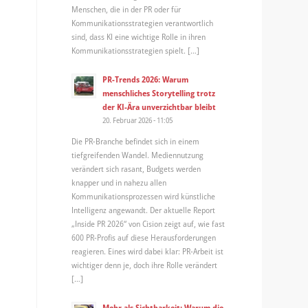
Menschen, die in der PR oder für
Kommunikationsstrategien verantwortlich
sind, dass KI eine wichtige Rolle in ihren
Kommunikationsstrategien spielt. […]
PR-Trends 2026: Warum
menschliches Storytelling trotz
der KI-Ära unverzichtbar bleibt
20. Februar 2026 - 11:05
Die PR-Branche befindet sich in einem
tiefgreifenden Wandel. Mediennutzung
verändert sich rasant, Budgets werden
knapper und in nahezu allen
Kommunikationsprozessen wird künstliche
Intelligenz angewandt. Der aktuelle Report
„Inside PR 2026“ von Cision zeigt auf, wie fast
600 PR-Profis auf diese Herausforderungen
reagieren. Eines wird dabei klar: PR-Arbeit ist
wichtiger denn je, doch ihre Rolle verändert
[…]
Mehr als Sichtbarkeit: Warum die