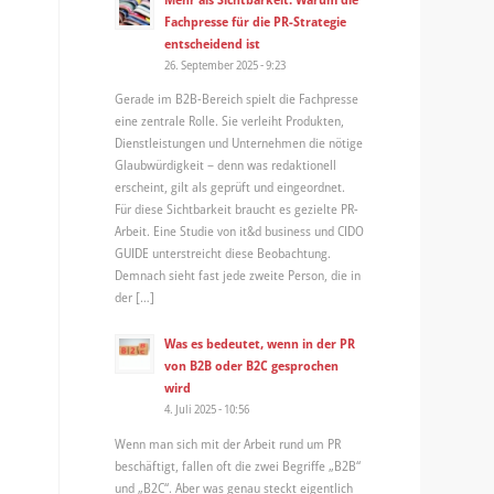
Fachpresse für die PR-Strategie
entscheidend ist
26. September 2025 - 9:23
Gerade im B2B-Bereich spielt die Fachpresse
eine zentrale Rolle. Sie verleiht Produkten,
Dienstleistungen und Unternehmen die nötige
Glaubwürdigkeit – denn was redaktionell
erscheint, gilt als geprüft und eingeordnet.
Für diese Sichtbarkeit braucht es gezielte PR-
Arbeit. Eine Studie von it&d business und CIDO
GUIDE unterstreicht diese Beobachtung.
Demnach sieht fast jede zweite Person, die in
der […]
Was es bedeutet, wenn in der PR
von B2B oder B2C gesprochen
wird
4. Juli 2025 - 10:56
Wenn man sich mit der Arbeit rund um PR
beschäftigt, fallen oft die zwei Begriffe „B2B“
und „B2C“. Aber was genau steckt eigentlich