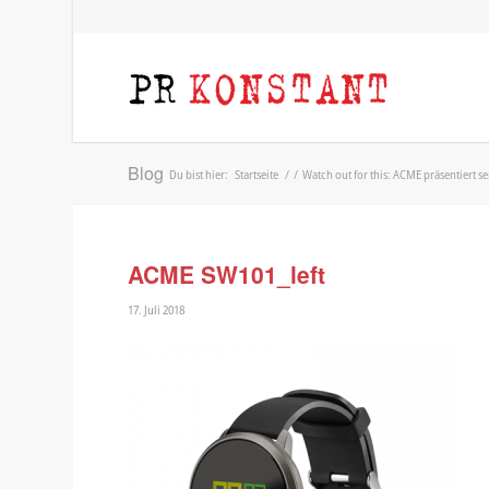
Blog
Du bist hier:
Startseite
/
/
Watch out for this: ACME präsentiert 
ACME SW101_left
17. Juli 2018