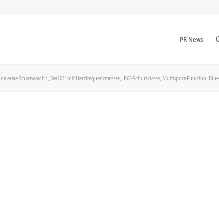
PR News
Ü
seine erste Smartwatch / „SW101“ mit Herzfrequenzmesser, IP68-Schutzklasse, Multisport-Funktion, Bl