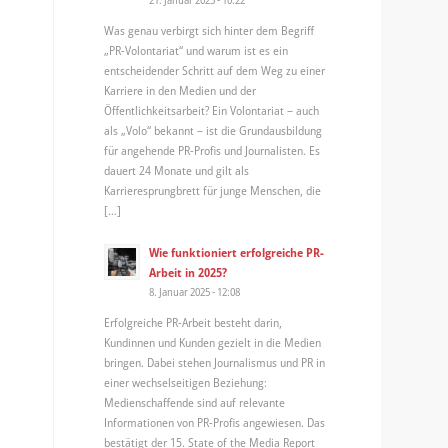
Was genau verbirgt sich hinter dem Begriff
„PR-Volontariat“ und warum ist es ein
entscheidender Schritt auf dem Weg zu einer
Karriere in den Medien und der
Öffentlichkeitsarbeit? Ein Volontariat – auch
als „Volo“ bekannt – ist die Grundausbildung
für angehende PR-Profis und Journalisten. Es
dauert 24 Monate und gilt als
Karrieresprungbrett für junge Menschen, die
[…]
Wie funktioniert erfolgreiche PR-
Arbeit in 2025?
8. Januar 2025 - 12:08
Erfolgreiche PR-Arbeit besteht darin,
Kundinnen und Kunden gezielt in die Medien
bringen. Dabei stehen Journalismus und PR in
einer wechselseitigen Beziehung:
Medienschaffende sind auf relevante
Informationen von PR-Profis angewiesen. Das
bestätigt der 15. State of the Media Report