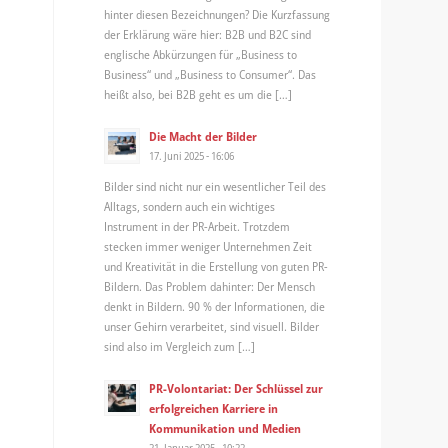
hinter diesen Bezeichnungen? Die Kurzfassung
der Erklärung wäre hier: B2B und B2C sind
englische Abkürzungen für „Business to
Business“ und „Business to Consumer“. Das
heißt also, bei B2B geht es um die […]
Die Macht der Bilder
17. Juni 2025 - 16:06
Bilder sind nicht nur ein wesentlicher Teil des
Alltags, sondern auch ein wichtiges
Instrument in der PR-Arbeit. Trotzdem
stecken immer weniger Unternehmen Zeit
und Kreativität in die Erstellung von guten PR-
Bildern. Das Problem dahinter: Der Mensch
denkt in Bildern. 90 % der Informationen, die
unser Gehirn verarbeitet, sind visuell. Bilder
sind also im Vergleich zum […]
PR-Volontariat: Der Schlüssel zur
erfolgreichen Karriere in
Kommunikation und Medien
21. Januar 2025 - 10:22