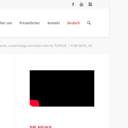
ber uns
Pressefächer
Kontakt
Deutsch
uetooth, coolem Design und vielem mehr für 79,99 EUR
/
ACME SW101_left
PR NEWS