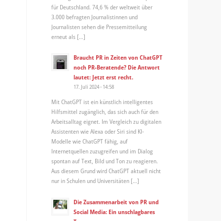
für Deutschland. 74,6 % der weltweit über
3.000 befragten Journalistinnen und
Journalisten sehen die Pressemitteilung
erneut als […]
Braucht PR in Zeiten von ChatGPT
noch PR-Beratende? Die Antwort
lautet: Jetzt erst recht.
17. Juli 2024 - 14:58
Mit ChatGPT ist ein künstlich intelligentes
Hilfsmittel zugänglich, das sich auch für den
Arbeitsalltag eignet. Im Vergleich zu digitalen
Assistenten wie Alexa oder Siri sind KI-
Modelle wie ChatGPT fähig, auf
Internetquellen zuzugreifen und im Dialog
spontan auf Text, Bild und Ton zu reagieren.
Aus diesem Grund wird ChatGPT aktuell nicht
nur in Schulen und Universitäten […]
Die Zusammenarbeit von PR und
Social Media: Ein unschlagbares