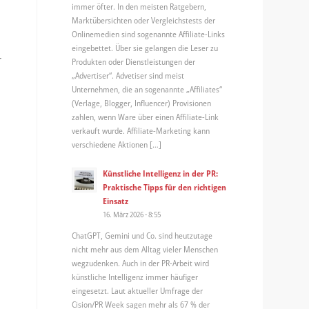
immer öfter. In den meisten Ratgebern,
Marktübersichten oder Vergleichstests der
Onlinemedien sind sogenannte Affiliate-Links
eingebettet. Über sie gelangen die Leser zu
r
Produkten oder Dienstleistungen der
„Advertiser“. Advetiser sind meist
Unternehmen, die an sogenannte „Affiliates“
(Verlage, Blogger, Influencer) Provisionen
zahlen, wenn Ware über einen Affiliate-Link
verkauft wurde. Affiliate-Marketing kann
verschiedene Aktionen […]
Künstliche Intelligenz in der PR:
Praktische Tipps für den richtigen
Einsatz
16. März 2026 - 8:55
ChatGPT, Gemini und Co. sind heutzutage
nicht mehr aus dem Alltag vieler Menschen
wegzudenken. Auch in der PR-Arbeit wird
künstliche Intelligenz immer häufiger
eingesetzt. Laut aktueller Umfrage der
Cision/PR Week sagen mehr als 67 % der