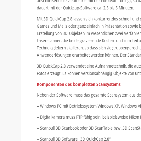
anschließend die Geometrie mit der Fototextur belegt, so 
dauert mit der Quickcap-Software ca. 2,5 bis 5 Minuten.
Mit 3D QuickCap 2.8 lassen sich konkurrenzlos schnell und 
Games und Malls oder ganz einfach in Präsentation sowie b
Erstellung von 3D-Objekten im wesentlichen zwei Verfahre
Laserscanner, die beide gravierende Kosten- und zum Teil a
Technologiekern skalieren, so dass sich zielgruppengerech
Anwenderlösungen erarbeitet werden können. Der Standard 
3D QuickCap 2.8 verwendet eine Aufnahmetechnik, die autom
Fotos erzeugt. Es können versionsabhängig Objekte von u
Komponenten des kompletten Scansystems
Neben der Software muss das gesamte Scansystem aus de
– Windows PC mit Betriebssystem Windows XP, Windows Vi
– Digitalkamera muss PTP fähig sein, beispielsweise Nikon
– Scanbull 3D Scanbook oder 3D ScanTable bzw. 3D ScanSt
– Scanbull 3D Software „3D QuickCap 2.8“