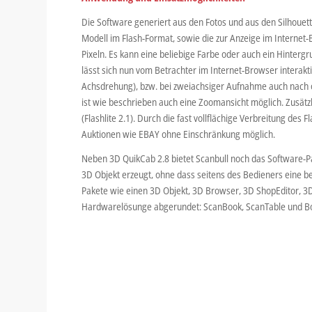
Die Software generiert aus den Fotos und aus den Silhouet
Modell im Flash-Format, sowie die zur Anzeige im Interne
Pixeln. Es kann eine beliebige Farbe oder auch ein Hinterg
lässt sich nun vom Betrachter im Internet-Browser interakt
Achsdrehung), bzw. bei zweiachsiger Aufnahme auch nach o
ist wie beschrieben auch eine Zoomansicht möglich. Zusätz
(Flashlite 2.1). Durch die fast vollflächige Verbreitung des 
Auktionen wie EBAY ohne Einschränkung möglich.
Neben 3D QuikCab 2.8 bietet Scanbull noch das Software-Pa
3D Objekt erzeugt, ohne dass seitens des Bedieners eine be
Pakete wie einen 3D Objekt, 3D Browser, 3D ShopEditor, 3
Hardwarelösunge abgerundet: ScanBook, ScanTable und B