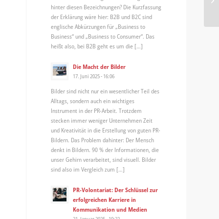
st
hinter diesen Bezeichnungen? Die Kurzfassung
der Erklärung wäre hier: B2B und B2C sind
englische Abkürzungen für „Business to
Business“ und „Business to Consumer“. Das
heißt also, bei B2B geht es um die […]
Die Macht der Bilder
17. Juni 2025 - 16:06
Bilder sind nicht nur ein wesentlicher Teil des
Alltags, sondern auch ein wichtiges
Instrument in der PR-Arbeit. Trotzdem
stecken immer weniger Unternehmen Zeit
und Kreativität in die Erstellung von guten PR-
Bildern. Das Problem dahinter: Der Mensch
denkt in Bildern. 90 % der Informationen, die
unser Gehirn verarbeitet, sind visuell. Bilder
sind also im Vergleich zum […]
PR-Volontariat: Der Schlüssel zur
erfolgreichen Karriere in
Kommunikation und Medien
21. Januar 2025 - 10:22