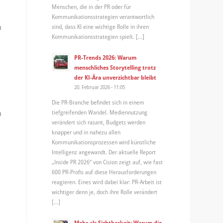
Menschen, die in der PR oder für
Kommunikationsstrategien verantwortlich
sind, dass KI eine wichtige Rolle in ihren
n
Kommunikationsstrategien spielt. […]
PR-Trends 2026: Warum
menschliches Storytelling trotz
der KI-Ära unverzichtbar bleibt
20. Februar 2026 - 11:05
Die PR-Branche befindet sich in einem
tiefgreifenden Wandel. Mediennutzung
n
verändert sich rasant, Budgets werden
knapper und in nahezu allen
Kommunikationsprozessen wird künstliche
Intelligenz angewandt. Der aktuelle Report
„Inside PR 2026“ von Cision zeigt auf, wie fast
600 PR-Profis auf diese Herausforderungen
reagieren. Eines wird dabei klar: PR-Arbeit ist
wichtiger denn je, doch ihre Rolle verändert
[…]
Mehr als Sichtbarkeit: Warum die