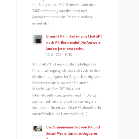
für Deutschland. 74,6 % der weltweit über
3.000 befragten Journalistinnen und
Journalisten sehen die Pressemitteilung
erneut als […]
Braucht PR in Zeiten von ChatGPT
noch PR-Beratende? Die Antwort
lautet: Jetzt erst recht.
17. Juli 2024 - 14:58
Mit ChatGPT ist ein künstlich intelligentes
Hilfsmittel zugänglich, das sich auch für den
Arbeitsalltag eignet. Im Vergleich zu digitalen
Assistenten wie Alexa oder Siri sind KI-
Modelle wie ChatGPT fähig, auf
Internetquellen zuzugreifen und im Dialog
spontan auf Text, Bild und Ton zu reagieren.
Aus diesem Grund wird ChatGPT aktuell nicht
nur in Schulen und Universitäten […]
Die Zusammenarbeit von PR und
Social Media: Ein unschlagbares