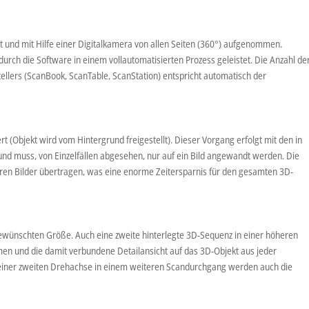
t und mit Hilfe einer Digitalkamera von allen Seiten (360°) aufgenommen.
urch die Software in einem vollautomatisierten Prozess geleistet. Die Anzahl de
ehtellers (ScanBook, ScanTable, ScanStation) entspricht automatisch der
Objekt wird vom Hintergrund freigestellt). Dieser Vorgang erfolgt mit den in
und muss, von Einzelfällen abgesehen, nur auf ein Bild angewandt werden. Die
en Bilder übertragen, was eine enorme Zeitersparnis für den gesamten 3D-
ewünschten Größe. Auch eine zweite hinterlegte 3D-Sequenz in einer höheren
men und die damit verbundene Detailansicht auf das 3D-Objekt aus jeder
 einer zweiten Drehachse in einem weiteren Scandurchgang werden auch die