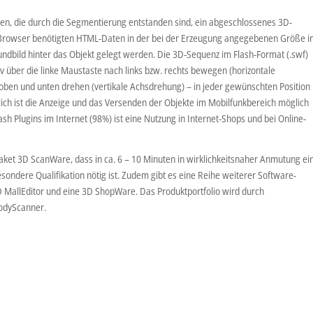
ten, die durch die Segmentierung entstanden sind, ein abgeschlossenes 3D-
t-Browser benötigten HTML-Daten in der bei der Erzeugung angegebenen Größe i
rundbild hinter das Objekt gelegt werden. Die 3D-Sequenz im Flash-Format (.swf)
iv über die linke Maustaste nach links bzw. rechts bewegen (horizontale
ben und unten drehen (vertikale Achsdrehung) – in jeder gewünschten Position
lich ist die Anzeige und das Versenden der Objekte im Mobilfunkbereich möglich
Flash Plugins im Internet (98%) ist eine Nutzung in Internet-Shops und bei Online-
ket 3D ScanWare, dass in ca. 6 – 10 Minuten in wirklichkeitsnaher Anmutung ei
sondere Qualifikation nötig ist. Zudem gibt es eine Reihe weiterer Software-
D MallEditor und eine 3D ShopWare. Das Produktportfolio wird durch
odyScanner.