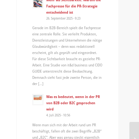
Fachpresse für die PR-Strategie
entscheidend ist
26. September 2025 - 9:23
Gerade im B2B-Bereich spielt die Fachpresse
eine zentrale Rolle. Sie verleiht Produkten,
Dienstleistungen und Unternehmen die nötige
Glaubwürdigkeit – denn was redaktionell
erscheint, gilt als geprüft und eingeordnet.
Für diese Sichtbarkeit braucht es gezielte PR-
Arbeit. Eine Studie von it&d business und CIDO
GUIDE unterstreicht diese Beobachtung.
Demnach sieht fast jede zweite Person, die in
der […]
Was es bedeutet, wenn in der PR
von B2B oder B2C gesprochen
wird
4. Juli 2025 - 10:56
Wenn man sich mit der Arbeit rund um PR
beschäftigt, fallen oft die zwei Begriffe „B2B“
Ne
und „B2C“. Aber was genau steckt eigentlich