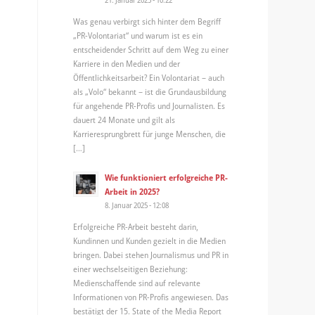
Was genau verbirgt sich hinter dem Begriff
„PR-Volontariat“ und warum ist es ein
entscheidender Schritt auf dem Weg zu einer
Karriere in den Medien und der
Öffentlichkeitsarbeit? Ein Volontariat – auch
als „Volo“ bekannt – ist die Grundausbildung
für angehende PR-Profis und Journalisten. Es
dauert 24 Monate und gilt als
Karrieresprungbrett für junge Menschen, die
[…]
Wie funktioniert erfolgreiche PR-
Arbeit in 2025?
8. Januar 2025 - 12:08
Erfolgreiche PR-Arbeit besteht darin,
Kundinnen und Kunden gezielt in die Medien
bringen. Dabei stehen Journalismus und PR in
einer wechselseitigen Beziehung:
Medienschaffende sind auf relevante
Informationen von PR-Profis angewiesen. Das
bestätigt der 15. State of the Media Report