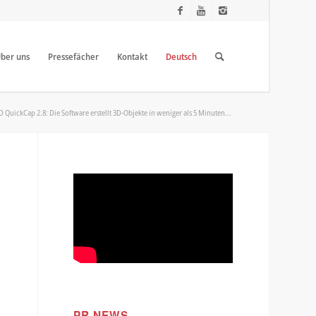
ber uns
Pressefächer
Kontakt
Deutsch
D QuickCap 2.8: Die Software erstellt 3D-Objekte in weniger als 5 Minuten...
PR NEWS