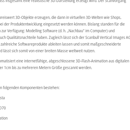
dass insgesamt eine realistische 3D-Darstellung erzeugt wird. Der Scanvorgang
preiswert 3D-Objekte erzeugen, die dann in virtuellen 3D-Welten wie Shops,
ei der Produktentwicklung eingesetzt werden können. Bislang standen für die
n zur Verfügung: Modelling Software (d. h. „Nachbau“ im Computer) und
uch Qualitätsnachteile haben. Zugleich lässt sich der Scanbull Vertical Images A
t zahlreiche Softwareprodukte ableiten lassen und somit maßgeschneiderte
lässt sich somit von einer breiten Masse weltweit nutzen.
atisiert eine internetfähige, abgeschlossene 3D-Flash-Animation aus digitalen
nter 1cm bis zu mehreren Metern Größe gescannt werden.
n folgenden Komponenten bestehen:
sta
 D70
ation