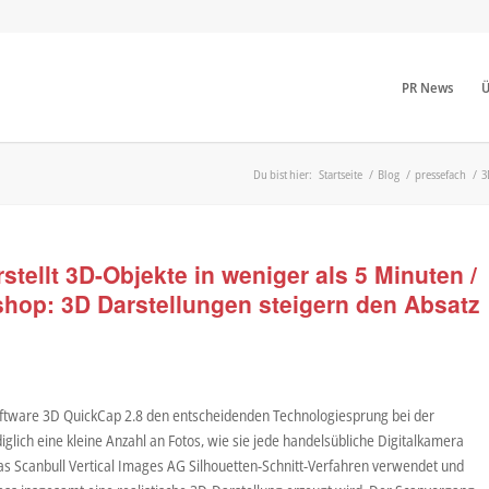
PR News
Ü
Du bist hier:
Startseite
/
Blog
/
pressefach
/
3
stellt 3D-Objekte in weniger als 5 Minuten /
shop: 3D Darstellungen steigern den Absatz
Software 3D QuickCap 2.8 den entscheidenden Technologiesprung bei der
lich eine kleine Anzahl an Fotos, wie sie jede handelsübliche Digitalkamera
as Scanbull Vertical Images AG Silhouetten-Schnitt-Verfahren verwendet und