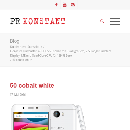
Blog
Du bist hier:
Startseite
/
/
Eleganter Kurvenstar: ARCHOS 50 Cobalt mit 5 Zoll großem, 2.5D abgerundetem
Display, LTE und Quad-Core-CPU für 129,99 Euro
/
50 cobalt white
50 cobalt white
17. Mai 2016