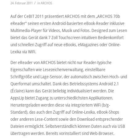
/
24. Februar 2011
in
ARCHOS
Auf der CeBIT 2011 präsentiert ARCHOS mit dem „ARCHOS 70b
eReader“ seinen ersten Android-basierten eBook-Reader inklusive
Multimedia-Player für Videos, Musik und Fotos. Designed zum Lesen
bietet das Gerät dank 7 Zoll Touchscreen intuitiven Bedienkomfort
und schnellen Zugriff auf neue eBooks, eMagazines oder Online-
Lexika via WiFi.
Der eReader von ARCHOS bietet nicht nur Reader-typische
Eigenschaften wie Lesezeichenverwaltung, einstellbare
Schriftgröße und Lage-Sensor, der automatisch zwischen Hoch- und
Querformat umschaltet. Dank des Betriebssystems Android 2.1
(Éclaire) kann das Gerät beliebig individualisiert werden. Die
AppsLip bietet Zugang zu unterschiedlichsten Applikationen.
Heruntergeladen werden diese via integriertem WiFi (b/g-
Standard), das auch den Zugriff auf Online-Lexika, eBook-Shops
oder anderen Lese-Content sowie den Download entsprechender
Dateien ermöglicht. Selbstverständlich können Daten auch via USB
übertragen werden. Bereits vorinstalliert sind Web-Browser,