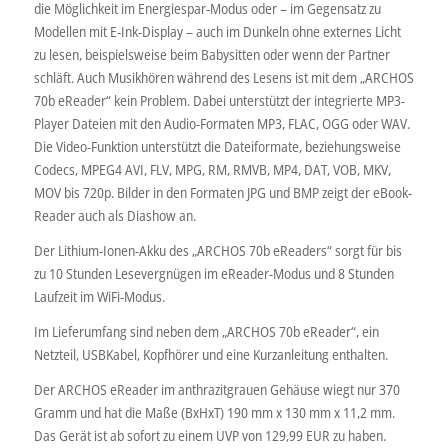
die Möglichkeit im Energiespar-Modus oder – im Gegensatz zu
Modellen mit E-Ink-Display – auch im Dunkeln ohne externes Licht
zu lesen, beispielsweise beim Babysitten oder wenn der Partner
schläft. Auch Musikhören während des Lesens ist mit dem „ARCHOS
70b eReader“ kein Problem. Dabei unterstützt der integrierte MP3-
Player Dateien mit den Audio-Formaten MP3, FLAC, OGG oder WAV.
Die Video-Funktion unterstützt die Dateiformate, beziehungsweise
Codecs, MPEG4 AVI, FLV, MPG, RM, RMVB, MP4, DAT, VOB, MKV,
MOV bis 720p. Bilder in den Formaten JPG und BMP zeigt der eBook-
Reader auch als Diashow an.
Der Lithium-Ionen-Akku des „ARCHOS 70b eReaders“ sorgt für bis
zu 10 Stunden Lesevergnügen im eReader-Modus und 8 Stunden
Laufzeit im WiFi-Modus.
Im Lieferumfang sind neben dem „ARCHOS 70b eReader“, ein
Netzteil, USBKabel, Kopfhörer und eine Kurzanleitung enthalten.
Der ARCHOS eReader im anthrazitgrauen Gehäuse wiegt nur 370
Gramm und hat die Maße (BxHxT) 190 mm x 130 mm x 11,2 mm.
Das Gerät ist ab sofort zu einem UVP von 129,99 EUR zu haben.