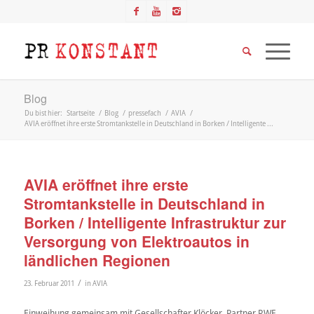
Blog
Du bist hier:
Startseite
/
Blog
/
pressefach
/
AVIA
/
AVIA eröffnet ihre erste Stromtankstelle in Deutschland in Borken / Intelligente ...
AVIA eröffnet ihre erste
Stromtankstelle in Deutschland in
Borken / Intelligente Infrastruktur zur
Versorgung von Elektroautos in
ländlichen Regionen
/
23. Februar 2011
in
AVIA
Einweihung gemeinsam mit Gesellschafter Klöcker, Partner RWE