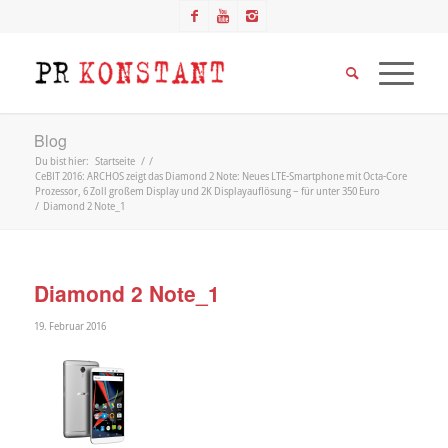
Blog
Du bist hier:
Startseite
/
/
CeBIT 2016: ARCHOS zeigt das Diamond 2 Note: Neues LTE-Smartphone mit Octa-Core
Prozessor, 6 Zoll großem Display und 2K Displayauflösung – für unter 350 Euro
/
Diamond 2 Note_1
Diamond 2 Note_1
19. Februar 2016