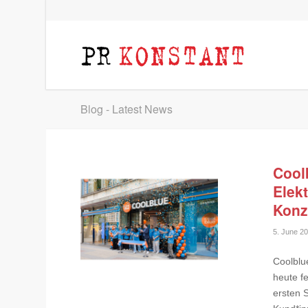
Blog - Latest News
Coolb
Elek
Konz
5. June 2
Coolblu
heute fe
ersten S