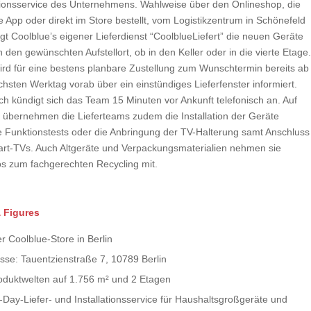
ationsservice des Unternehmens. Wahlweise über den Onlineshop, die
 App oder direkt im Store bestellt, vom Logistikzentrum in Schönefeld
gt Coolblue’s eigener Lieferdienst “CoolblueLiefert” die neuen Geräte
n den gewünschten Aufstellort, ob in den Keller oder in die vierte Etage.
ird für eine bestens planbare Zustellung zum Wunschtermin bereits ab
hsten Werktag vorab über ein einstündiges Lieferfenster informiert.
ch kündigt sich das Team 15 Minuten vor Ankunft telefonisch an. Auf
übernehmen die Lieferteams zudem die Installation der Geräte
ve Funktionstests oder die Anbringung der TV-Halterung samt Anschluss
rt-TVs. Auch Altgeräte und Verpackungsmaterialien nehmen sie
os zum fachgerechten Recycling mit.
 Figures
er Coolblue-Store in Berlin
sse: Tauentzienstraße 7, 10789 Berlin
oduktwelten auf 1.756 m² und 2 Etagen
-Day-Liefer- und Installationsservice für Haushaltsgroßgeräte und