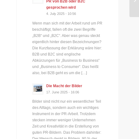
PR von B2B oder B2C
gesprochen wird
4. July 2025 - 10:56
Wenn man sich mit der Arbeit rund um PR
beschäftigt, fallen oft die zwei Begriffe
„B2B“ und „B2C“. Aber was genau steckt
eigentlich hinter diesen Bezeichnungen?
Die Kurzfassung der Erklärung wäre hier:
B2B und B2C sind englische
Abkürzungen für „Business to Business“
und „Business to Consumer“. Das heißt
also, bei B2B geht es um die […]
Die Macht der Bilder
17. June 2025 - 16:06
Bilder sind nicht nur ein wesentlicher Teil
des Alltags, sondern auch ein wichtiges
Instrument in der PR-Arbeit. Trotzdem
stecken immer weniger Unternehmen
Zeit und Kreativität in die Erstellung von
guten PR-Bildern. Das Problem dahinter:
Der Mensch denkt in Bildern. 90 % der