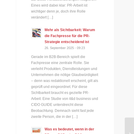
Eines wird dabei klar: PR-Arbeit ist
wichtiger denn je, doch ihre Rolle
verändert […]
Mehr als Sichtbarkeit: Warum
die Fachpresse für die PR-
Strategie entscheidend ist
26. September 2025 - 09:23
Gerade im B2B-Bereich spielt die
Fachpresse eine zentrale Rolle. Sie
verleiht Produkten, Dienstleistungen und
Unternehmen die nötige Glaubwürdigkeit
– denn was redaktionell erscheint, gilt als
geprüft und eingeordnet. Für diese
Sichtbarkeit braucht es gezielte PR-
Arbeit. Eine Studie von it&d business und
CIDO GUIDE unterstreicht diese
Beobachtung. Demnach sieht fast jede
zweite Person, die in der […]
Was es bedeutet, wenn in der