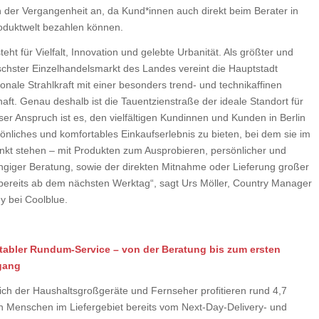
 der Vergangenheit an, da Kund*innen auch direkt beim Berater in
roduktwelt bezahlen können.
steht für Vielfalt, Innovation und gelebte Urbanität. Als größter und
chster Einzelhandelsmarkt des Landes vereint die Hauptstadt
ionale Strahlkraft mit einer besonders trend- und technikaffinen
aft. Genau deshalb ist die Tauentzienstraße der ideale Standort für
ser Anspruch ist es, den vielfältigen Kundinnen und Kunden in Berlin
sönliches und komfortables Einkaufserlebnis zu bieten, bei dem sie im
unkt stehen – mit Produkten zum Ausprobieren, persönlicher und
giger Beratung, sowie der direkten Mitnahme oder Lieferung großer
bereits ab dem nächsten Werktag“,
sagt Urs Möller, Country Manager
 bei Coolblue.
abler Rundum-Service – von der Beratung bis zum ersten
gang
ich der Haushaltsgroßgeräte und Fernseher profitieren rund 4,7
en Menschen im Liefergebiet bereits vom Next-Day-Delivery- und