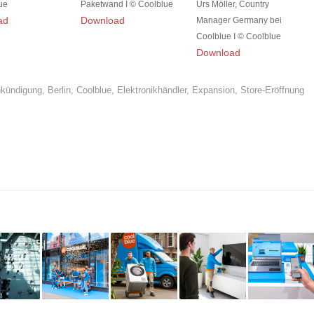
ue
Paketwand I © Coolblue
Urs Möller, Country
ad
Download
Manager Germany bei
Coolblue I © Coolblue
Download
kündigung
,
Berlin
,
Coolblue
,
Elektronikhändler
,
Expansion
,
Store-Eröffnung