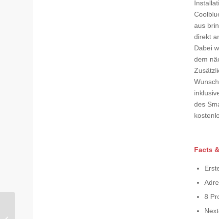
Install
Coolblue
aus brin
direkt a
Dabei w
dem näc
Zusätzli
Wunsch 
inklusi
des Sma
kostenl
Facts &
Erst
Adre
8 Pr
Sichere Energie für zu
Next
Hause: Jackery