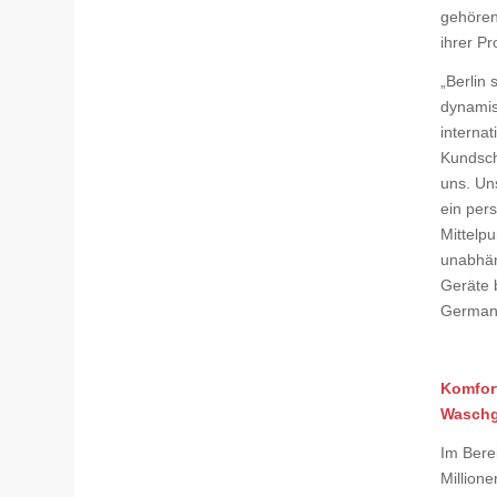
gehören
ihrer P
„Berlin 
dynamis
internat
Kundsch
uns. Un
ein per
Mittelp
unabhän
Geräte 
Germany
Komfort
Wasch
Im Bere
Million