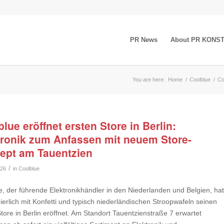
PR News
About PR KONS
You are here:
Home
/
Coolblue
/
Co
lue eröffnet ersten Store in Berlin:
tronik zum Anfassen mit neuem Store-
ept am Tauentzien
/
026
in
Coolblue
e, der führende Elektronikhändler in den Niederlanden und Belgien, hat
ierlich mit Konfetti und typisch niederländischen Stroopwafeln seinen
tore in Berlin eröffnet. Am Standort Tauentzienstraße 7 erwartet