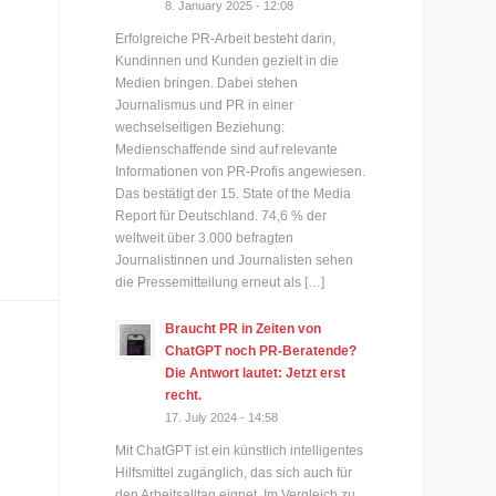
8. January 2025 - 12:08
Erfolgreiche PR-Arbeit besteht darin,
Kundinnen und Kunden gezielt in die
Medien bringen. Dabei stehen
Journalismus und PR in einer
wechselseitigen Beziehung:
Medienschaffende sind auf relevante
Informationen von PR-Profis angewiesen.
Das bestätigt der 15. State of the Media
Report für Deutschland. 74,6 % der
weltweit über 3.000 befragten
Journalistinnen und Journalisten sehen
die Pressemitteilung erneut als […]
Braucht PR in Zeiten von
ChatGPT noch PR-Beratende?
Die Antwort lautet: Jetzt erst
recht.
17. July 2024 - 14:58
Mit ChatGPT ist ein künstlich intelligentes
Hilfsmittel zugänglich, das sich auch für
den Arbeitsalltag eignet. Im Vergleich zu