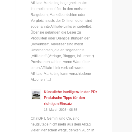
Affiliate-Marketing begegnet uns im
Internet immer öfter. In den meisten
Ratgebern, Marktübersichten oder
Vergleichstests der Onlinemedien sind
sogenannte Affiliate-Links eingebettet.
Über sie gelangen die Leser zu
Produkten oder Dienstleistungen der
„Advertiser“. Advetiser sind meist
Unternehmen, die an sogenannte
„Affiliates“ (Verlage, Blogger, Influencer)
u
Provisionen zahlen, wenn Ware über
einen Affiliate-Link verkauft wurde.
Affiliate-Marketing kann verschiedene
Aktionen […]
Künstliche Intelligenz in der PR:
Praktische Tipps für den
richtigen Einsatz
16. March 2026 - 08:55
ChatGPT, Gemini und Co. sind
heutzutage nicht mehr aus dem Alltag
vieler Menschen wegzudenken. Auch in