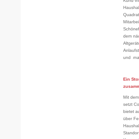
Kund*inn
Haushal
Quadrat
Mitarbei
Schönef
dem näc
Altgerä
Anlaufs
und
ma
Ein Sto
zusamm
Mit dem
setzt C
bietet 
über Fe
Haushal
Standort