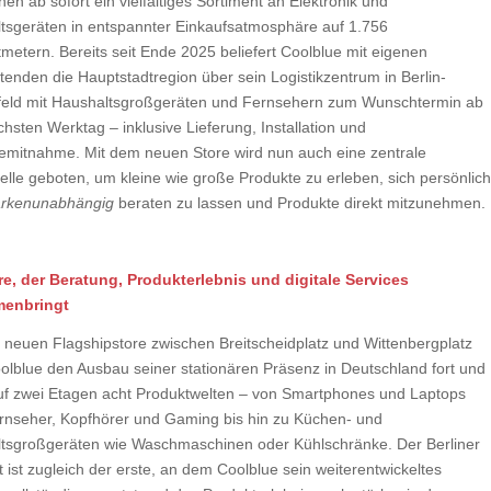
en ab sofort ein vielfältiges Sortiment an Elektronik und
tsgeräten in entspannter Einkaufsatmosphäre auf 1.756
metern. Bereits seit Ende 2025 beliefert Coolblue mit eigenen
tenden die Hauptstadtregion über sein Logistikzentrum in Berlin-
eld mit Haushaltsgroßgeräten und Fernsehern zum Wunschtermin ab
hsten Werktag – inklusive Lieferung, Installation und
temitnahme. Mit dem neuen Store wird nun auch eine zentrale
telle geboten, um kleine wie große Produkte zu erleben, sich persönlich
rkenunabhängig
beraten zu lassen und Produkte direkt mitzunehmen.
re, der Beratung, Produkterlebnis und digitale Services
enbringt
 neuen Flagshipstore zwischen Breitscheidplatz und Wittenbergplatz
oolblue den Ausbau seiner stationären Präsenz in Deutschland fort und
auf zwei Etagen acht Produktwelten – von Smartphones und Laptops
rnseher, Kopfhörer und Gaming bis hin zu Küchen- und
tsgroßgeräten wie Waschmaschinen oder Kühlschränke. Der Berliner
 ist zugleich der erste, an dem Coolblue sein weiterentwickeltes