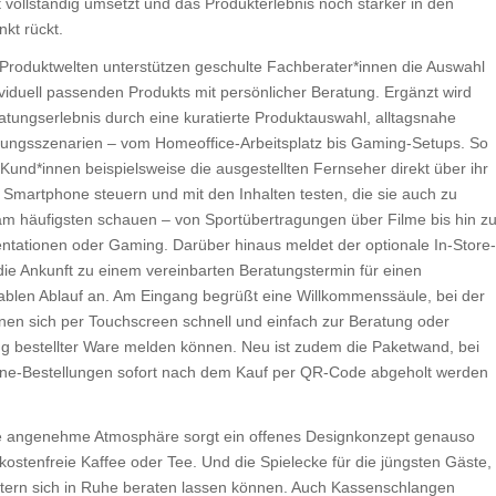
 vollständig umsetzt und das Produkterlebnis noch stärker in den
nkt rückt.
n Produktwelten unterstützen geschulte Fachberater*innen die Auswahl
ividuell passenden Produkts mit persönlicher Beratung. Ergänzt wird
atungserlebnis durch eine kuratierte Produktauswahl, alltagsnahe
ngsszenarien – vom Homeoffice-Arbeitsplatz bis Gaming-Setups. So
Kund*innen beispielsweise die ausgestellten Fernseher direkt über ihr
 Smartphone steuern und mit den Inhalten testen, die sie auch zu
m häufigsten schauen – von Sportübertragungen über Filme bis hin z
tationen oder Gaming. Darüber hinaus meldet der optionale In-Store-
ie Ankunft zu einem vereinbarten Beratungstermin für einen
ablen Ablauf an. Am Eingang begrüßt eine Willkommenssäule, bei der
nen sich per Touchscreen schnell und einfach zur Beratung oder
g bestellter Ware melden können. Neu ist zudem die Paketwand, bei
ine-Bestellungen sofort nach dem Kauf per QR-Code abgeholt werden
e angenehme Atmosphäre sorgt ein offenes Designkonzept genauso
kostenfreie Kaffee oder Tee. Und die Spielecke für die jüngsten Gäste,
ltern sich in Ruhe beraten lassen können. Auch Kassenschlangen