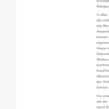
Konzept
Mittelpu
In alle
des ind
das Ber
Anwendu
können 
eigenes
Hause a
Dokumen
Modus d
komfort
Kund*in
Abholun
der Onl
können.
Für ein
wie der 
damit E