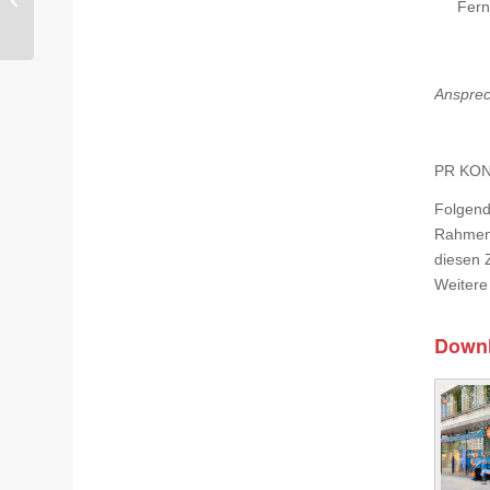
Fern
SolarVault 3-Serie mit
integrierten
Sicherheitsfunktionen...
Ansprec
PR KONS
Folgend
Rahmen e
diesen 
Weitere
Down