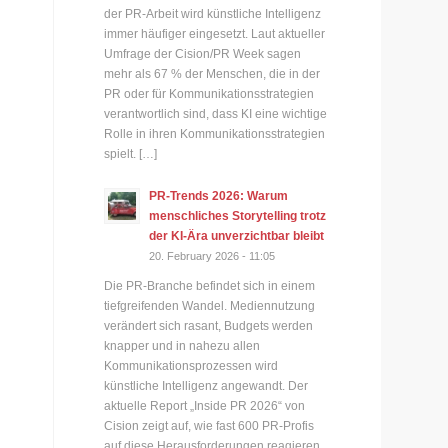
der PR-Arbeit wird künstliche Intelligenz
immer häufiger eingesetzt. Laut aktueller
Umfrage der Cision/PR Week sagen
mehr als 67 % der Menschen, die in der
PR oder für Kommunikationsstrategien
verantwortlich sind, dass KI eine wichtige
Rolle in ihren Kommunikationsstrategien
spielt. […]
PR-Trends 2026: Warum
menschliches Storytelling trotz
der KI-Ära unverzichtbar bleibt
20. February 2026 - 11:05
Die PR-Branche befindet sich in einem
tiefgreifenden Wandel. Mediennutzung
verändert sich rasant, Budgets werden
knapper und in nahezu allen
Kommunikationsprozessen wird
künstliche Intelligenz angewandt. Der
aktuelle Report „Inside PR 2026“ von
Cision zeigt auf, wie fast 600 PR-Profis
auf diese Herausforderungen reagieren.