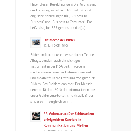
hinter diesen Bezeichnungen? Die Kurzfassung
der Erklärung wäre hier: B2B und B2C sind
englische Abkürzungen für „Business to
Business“ und „Business to Consumer“. Das
heißt also, bei B2B geht es um die […]
Die Macht der Bilder
17. Juni 2025 - 16:06
Bilder sind nicht nur ein wesentlicher Teil des
Alltags, sondern auch ein wichtiges
Instrument in der PR-Arbeit. Trotzdem
stecken immer weniger Unternehmen Zeit
und Kreativität in die Erstellung von guten PR-
Bildern. Das Problem dahinter: Der Mensch
denkt in Bildern. 90 % der Informationen, die
unser Gehirn verarbeitet, sind visuell. Bilder
sind also im Vergleich zum […]
PR-Volontariat: Der Schlüssel zur
erfolgreichen Karriere in
Kommunikation und Medien
21. Januar 2025 - 10:22