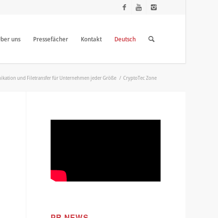
ber uns
Pressefächer
Kontakt
Deutsch
ikation und Filetransfer für Unternehmen jeder Größe
/
CryptoTec Zone
PR NEWS