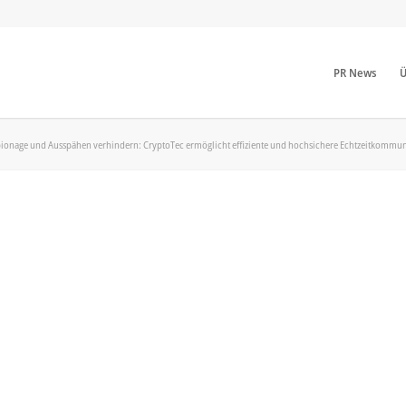
PR News
Ü
pionage und Ausspähen verhindern: CryptoTec ermöglicht effiziente und hochsichere Echtzeitkommun