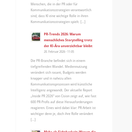
Menschen, die in der PR oder für
Kommunikationsstrategien verantwortlich
sind, dass KI eine wichtige Rolle in ihren
Kommunikationsstrategien spielt. […]
PR-Trends 2026: Warum
menschliches Storytelling trotz
der KI-Ära unverzichtbar bleibt
20. Februar 2026 - 11:05
Die PR-Branche befindet sich in einem
tiefgreifenden Wandel. Mediennutzung
verändert sich rasant, Budgets werden
knapper und in nahezu allen
Kommunikationsprozessen wird künstliche
Intelligenz angewandt. Der aktuelle Report
„Inside PR 2026“ von Cision zeigt auf, wie fast
600 PR-Profis auf diese Herausforderungen
reagieren. Eines wird dabei klar: PR-Arbeit ist
wichtiger denn je, doch ihre Rolle verändert
[…]
Mehr als Sichtbarkeit: Warum die