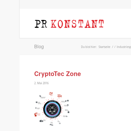
Blog
Du bist hier:
Startseite
/
/
Industries
CryptoTec Zone
2. Mai 2016