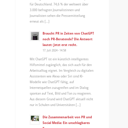
für Deutschland. 74,6 % der weltweit über
3.000 befragten Journalistinnen und
Journalisten sehen die Pressemitteilung
erneut als […]
Braucht PR in Zeiten von ChatGPT
noch PR-Beratende? Die Antwort
lautet: Jetzt erst recht.
17. Juli 2024 - 14:58
Mit ChatGPT ist ein künstlich intelligentes
Hilfsmittel zugänglich, das sich auch für den
Arbeitsalltag eignet. Im Vergleich zu digitalen
Assistenten wie Alexa oder Siri sind KI-
Modelle wie ChatGPT fähig, auf
Internetquellen zuzugreifen und im Dialog
spontan auf Text, Bild und Ton zu reagieren.
Aus diesem Grund wird ChatGPT aktuell nicht
nur in Schulen und Universitäten […]
Die Zusammenarbeit von PR und
Social Media: Ein unschlagbares