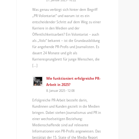
Was genau verbirgt sich hinter dem Begriff
„PR-Volontariat“ und warum ist es ein
entscheidender Schritt auf dem Weg zu einer
Karriere in den Medien und der
Öffentlichkeitsarbeit? Ein Volontariat – auch
als „Volo“ bekannt – ist die Grundausbildung
für angehende PR-Profis und Journalisten. Es
dauert 24 Monate und gilt als
Karrieresprungbrett für junge Menschen, die
[…]
Wie funktioniert erfolgreiche PR-
Arbeit in 2025?
8. Januar 2025 - 12:08
Erfolgreiche PR-Arbeit besteht darin,
Kundinnen und Kunden gezielt in die Medien
bringen. Dabei stehen Journalismus und PR in
einer wechselseitigen Beziehung:
Medienschaffende sind auf relevante
Informationen von PR-Profis angewiesen. Das
bestätigt der 15. State of the Media Report