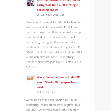
Fachpresse für die PR-Strategie
entscheidend ist
26. September 2025 - 9:23
Gerade im B2B-Bereich spielt die Fachpresse
eine zentrale Rolle. Sie verleiht Produkten,
Dienstleistungen und Unternehmen die nötige
Glaubwürdigkeit – denn was redaktionell
erscheint, gilt als geprüft und eingeordnet.
Für diese Sichtbarkeit braucht es gezielte PR-
Arbeit. Eine Studie von it&d business und CIDO
GUIDE unterstreicht diese Beobachtung.
Demnach sieht fast jede zweite Person, die in
der […]
Was es bedeutet, wenn in der PR
von B2B oder B2C gesprochen
wird
4. Juli 2025 - 10:56
Wenn man sich mit der Arbeit rund um PR
beschäftigt, fallen oft die zwei Begriffe „B2B“
und „B2C“. Aber was genau steckt eigentlich