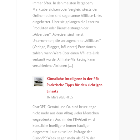
immer öfter. In den meisten Ratgebern,
Marktübersichten oder Vergleichstests der
Onlinemedien sind sogenannte Affiliate-Links
eingebettet. Über sie gelangen die Leser zu
Produkten oder Dienstleistungen der
„Advertiser“. Advetiser sind meist
Unternehmen, die an sogenannte „Affiliates“
(Verlage, Blogger, Influencer) Provisionen
zahlen, wenn Ware über einen Affiliate-Link
verkauft wurde. Affiliate-Marketing kann
verschiedene Aktionen […]
Künstliche Intelligenz in der PR:
Praktische Tipps für den richtigen
Einsatz
16. März 2026 - 8:55
ChatGPT, Gemini und Co. sind heutzutage
nicht mehr aus dem Alltag vieler Menschen
wegzudenken. Auch in der PR-Arbeit wird
künstliche Intelligenz immer häufiger
eingesetzt. Laut aktueller Umfrage der
Cision/PR Week sagen mehr als 67 % der