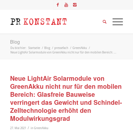
Blog
Du bist hier:
Startseite
/
Blog
/
pressefach
/
GreenAkku
/
Neue LightAir Solarmodule von GreenAkku nicht nur für den mobilen Bereich: ...
Neue LightAir Solarmodule von
GreenAkku nicht nur für den mobilen
Bereich: Glasfreie Bauweise
verringert das Gewicht und Schindel-
Zelltechnologie erhöht den
Modulwirkungsgrad
/
27. Mai 2021
in
GreenAkku