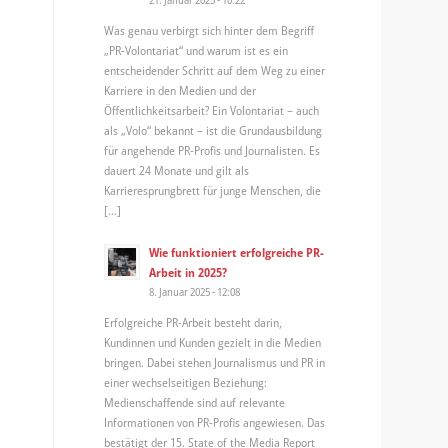
Was genau verbirgt sich hinter dem Begriff
„PR-Volontariat“ und warum ist es ein
entscheidender Schritt auf dem Weg zu einer
Karriere in den Medien und der
Öffentlichkeitsarbeit? Ein Volontariat – auch
als „Volo“ bekannt – ist die Grundausbildung
für angehende PR-Profis und Journalisten. Es
dauert 24 Monate und gilt als
Karrieresprungbrett für junge Menschen, die
[…]
Wie funktioniert erfolgreiche PR-
Arbeit in 2025?
8. Januar 2025 - 12:08
Erfolgreiche PR-Arbeit besteht darin,
Kundinnen und Kunden gezielt in die Medien
bringen. Dabei stehen Journalismus und PR in
einer wechselseitigen Beziehung:
Medienschaffende sind auf relevante
Informationen von PR-Profis angewiesen. Das
bestätigt der 15. State of the Media Report