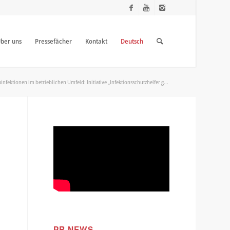
ber uns
Pressefächer
Kontakt
Deutsch
infektionen im betrieblichen Umfeld: Initiative „Infektionsschutzhelfer g...
PR NEWS