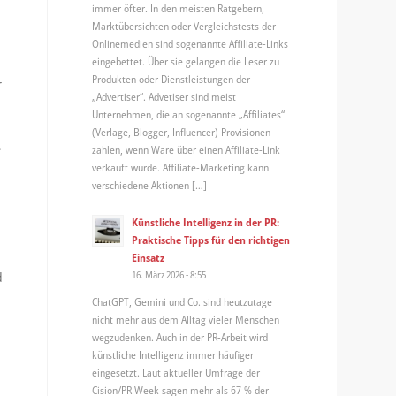
immer öfter. In den meisten Ratgebern,
Marktübersichten oder Vergleichstests der
Onlinemedien sind sogenannte Affiliate-Links
eingebettet. Über sie gelangen die Leser zu
Produkten oder Dienstleistungen der
r
„Advertiser“. Advetiser sind meist
Unternehmen, die an sogenannte „Affiliates“
(Verlage, Blogger, Influencer) Provisionen
.
zahlen, wenn Ware über einen Affiliate-Link
verkauft wurde. Affiliate-Marketing kann
verschiedene Aktionen […]
Künstliche Intelligenz in der PR:
Praktische Tipps für den richtigen
Einsatz
16. März 2026 - 8:55
d
ChatGPT, Gemini und Co. sind heutzutage
nicht mehr aus dem Alltag vieler Menschen
wegzudenken. Auch in der PR-Arbeit wird
künstliche Intelligenz immer häufiger
eingesetzt. Laut aktueller Umfrage der
Cision/PR Week sagen mehr als 67 % der