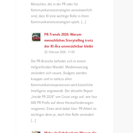
Menschen, die in der PR oder für
Kommunikationsstrategien verantwortlich
sind, dass KI eine wichtige Rolle in ihren
Kommunikationsstrategien spielt. […]
PR-Trends 2026: Warum
menschliches Storytelling trotz
der KI-Ära unverzichtbar bleibt
20. Februar 2026 - 11:05
Die PR-Branche befindet sich in einem
tiefgreifenden Wandel. Mediennutzung
verändert sich rasant, Budgets werden
knapper und in nahezu allen
Kommunikationsprozessen wird künstliche
Intelligenz angewandt. Der aktuelle Report
„Inside PR 2026“ von Cision zeigt auf, wie fast
600 PR-Profis auf diese Herausforderungen
reagieren. Eines wird dabei klar: PR-Arbeit ist
wichtiger denn je, doch ihre Rolle verändert
[…]
Mehr als Sichtbarkeit: Warum die