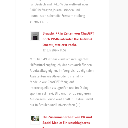
für Deutschland. 74,6 % der weltweit über
3.000 befragten Journalistinnen und
Journalisten sehen die Pressemitteilung
erneut als […]
Braucht PR in Zeiten von ChatGPT
noch PR-Beratende? Die Antwort
lautet: Jetzt erst recht.
17. Juli 2024 - 14:58
Mit ChatGPT ist ein künstlich intelligentes
Hilfsmittel zugänglich, das sich auch für den
Arbeitsalltag eignet. Im Vergleich zu digitalen
Assistenten wie Alexa oder Siri sind KI-
Modelle wie ChatGPT fähig, auf
Internetquellen zuzugreifen und im Dialog
spontan auf Text, Bild und Ton zu reagieren.
Aus diesem Grund wird ChatGPT aktuell nicht
nur in Schulen und Universitäten […]
Die Zusammenarbeit von PR und
Social Media: Ein unschlagbares