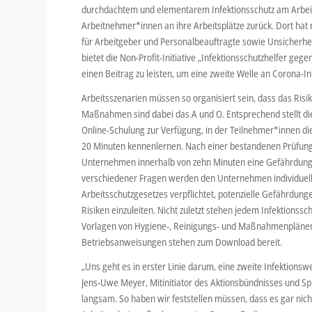
durchdachtem und elementarem Infektionsschutz am Arbeit
Arbeitnehmer*innen an ihre Arbeitsplätze zurück. Dort hat
für Arbeitgeber und Personalbeauftragte sowie Unsicherheit
bietet die Non-Profit-Initiative „Infektionsschutzhelfer g
einen Beitrag zu leisten, um eine zweite Welle an Corona-I
Arbeitsszenarien müssen so organisiert sein, dass das Risik
Maßnahmen sind dabei das A und O. Entsprechend stellt d
Online-Schulung zur Verfügung, in der Teilnehmer*innen die
20 Minuten kennenlernen. Nach einer bestandenen Prüfung er
Unternehmen innerhalb von zehn Minuten eine Gefährdungs
verschiedener Fragen werden den Unternehmen individuel
Arbeitsschutzgesetzes verpflichtet, potenzielle Gefährdun
Risiken einzuleiten. Nicht zuletzt stehen jedem Infektions
Vorlagen von Hygiene-, Reinigungs- und Maßnahmenplänen zu
Betriebsanweisungen stehen zum Download bereit.
„Uns geht es in erster Linie darum, eine zweite Infektion
Jens-Uwe Meyer, Mitinitiator des Aktionsbündnisses und Spr
langsam. So haben wir feststellen müssen, dass es gar nicht