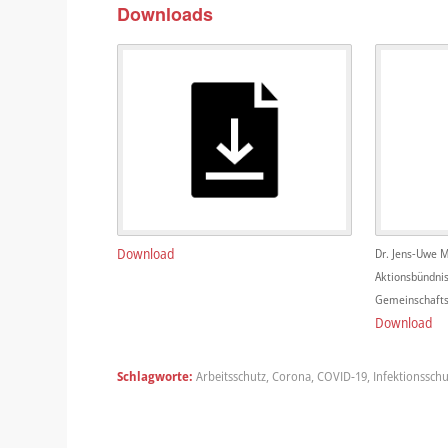
Downloads
Download
Dr. Jens-Uwe M
Aktionsbündnis
Gemeinschafts
Download
Schlagworte:
Arbeitsschutz
,
Corona
,
COVID-19
,
Infektionsschu