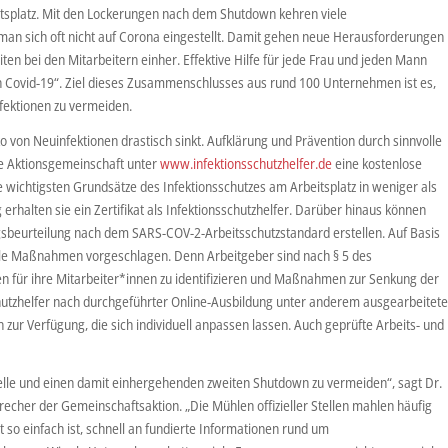
splatz. Mit den Lockerungen nach dem Shutdown kehren viele
 man sich oft nicht auf Corona eingestellt. Damit gehen neue Herausforderungen
en bei den Mitarbeitern einher. Effektive Hilfe für jede Frau und jeden Mann
egen Covid-19“. Ziel dieses Zusammenschlusses aus rund 100 Unternehmen ist es,
nfektionen zu vermeiden.
o von Neuinfektionen drastisch sinkt. Aufklärung und Prävention durch sinnvolle
ie Aktionsgemeinschaft unter
www.infektionsschutzhelfer.de
eine kostenlose
 wichtigsten Grundsätze des Infektionsschutzes am Arbeitsplatz in weniger als
halten sie ein Zertifikat als Infektionsschutzhelfer. Darüber hinaus können
beurteilung nach dem SARS-COV-2-Arbeitsschutzstandard erstellen. Auf Basis
le Maßnahmen vorgeschlagen. Denn Arbeitgeber sind nach § 5 des
gen für ihre Mitarbeiter*innen zu identifizieren und Maßnahmen zur Senkung der
schutzhelfer nach durchgeführter Online-Ausbildung unter anderem ausgearbeitet
r Verfügung, die sich individuell anpassen lassen. Auch geprüfte Arbeits- und
swelle und einen damit einhergehenden zweiten Shutdown zu vermeiden“, sagt Dr.
echer der Gemeinschaftsaktion. „Die Mühlen offizieller Stellen mahlen häufig
 so einfach ist, schnell an fundierte Informationen rund um