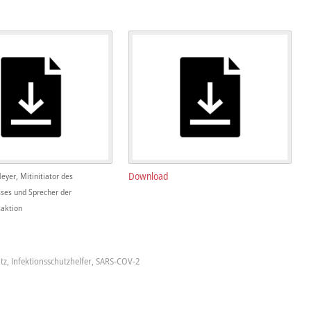
Download
eyer, Mitinitiator des
ses und Sprecher der
aktion
tz
,
Infektionsschutzhelfer
,
SARS-COV-2