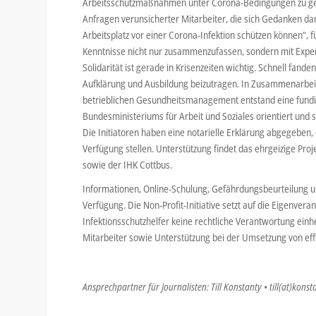
Arbeitsschutzmaßnahmen unter Corona-Bedingungen zu gela
Anfragen verunsicherter Mitarbeiter, die sich Gedanken da
Arbeitsplatz vor einer Corona-Infektion schützen können“, 
Kenntnisse nicht nur zusammenzufassen, sondern mit Expert
Solidarität ist gerade in Krisenzeiten wichtig. Schnell fand
Aufklärung und Ausbildung beizutragen. In Zusammenarbeit
betrieblichen Gesundheitsmanagement entstand eine fundi
Bundesministeriums für Arbeit und Soziales orientiert und 
Die Initiatoren haben eine notarielle Erklärung abgegeben, 
Verfügung stellen. Unterstützung findet das ehrgeizige Pr
sowie der IHK Cottbus.
Informationen, Online-Schulung, Gefährdungsbeurteilung 
Verfügung. Die Non-Profit-Initiative setzt auf die Eigenve
Infektionsschutzhelfer keine rechtliche Verantwortung einher
Mitarbeiter sowie Unterstützung bei der Umsetzung von e
Ansprechpartner für Journalisten: Till Konstanty • till(at)konst