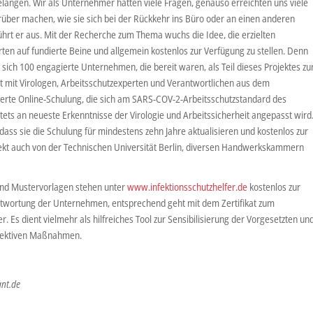
ngen. Wir als Unternehmer hatten viele Fragen, genauso erreichten uns viele
rüber machen, wie sie sich bei der Rückkehr ins Büro oder an einen anderen
führt er aus. Mit der Recherche zum Thema wuchs die Idee, die erzielten
en auf fundierte Beine und allgemein kostenlos zur Verfügung zu stellen. Denn
en sich 100 engagierte Unternehmen, die bereit waren, als Teil dieses Projektes zu
 mit Virologen, Arbeitsschutzexperten und Verantwortlichen aus dem
erte Online-Schulung, die sich am SARS-COV-2-Arbeitsschutzstandard des
stets an neueste Erkenntnisse der Virologie und Arbeitssicherheit angepasst wird
dass sie die Schulung für mindestens zehn Jahre aktualisieren und kostenlos zur
ojekt auch von der Technischen Universität Berlin, diversen Handwerkskammern
und Mustervorlagen stehen unter
www.infektionsschutzhelfer.de
kostenlos zur
rantwortung der Unternehmen, entsprechend geht mit dem Zertifikat zum
. Es dient vielmehr als hilfreiches Tool zur Sensibilisierung der Vorgesetzten un
ffektiven Maßnahmen.
ant.de