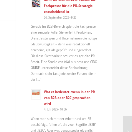
Fachpresse für die PR-Strategie
entscheidend ist
26. September 2025 - 9:23
Gerade im B2B-Bereich spielt die Fachpresse
eine zentrale Rolle. Sie verleiht Produkten,
Dienstleistungen und Unternehmen die nötige
Glaubwürdigkeit – denn was redaktionell
erscheint, gilt als geprüft und eingeordnet.
Für diese Sichtbarkeit braucht es gezielte PR-
Arbeit. Eine Studie von it&d business und CIDO
GUIDE unterstreicht diese Beobachtung.
Demnach sieht fast jede zweite Person, die in
der […]
Was es bedeutet, wenn in der PR
von B2B oder B2C gesprochen
wird
4. Juli 2025 - 10:56
Wenn man sich mit der Arbeit rund um PR
beschäftigt, fallen oft die zwei Begriffe „B2B“
Mu
und „B2C“. Aber was genau steckt eigentlich
Ka