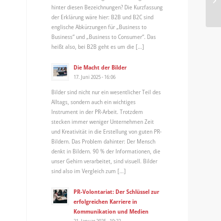
hinter diesen Bezeichnungen? Die Kurzfassung
bie
der Erklärung wäre hier: B2B und B2C sind
englische Abkürzungen für „Business to
Business“ und „Business to Consumer“. Das
heißt also, bei B2B geht es um die […]
Die Macht der Bilder
17. Juni 2025 - 16:06
Bilder sind nicht nur ein wesentlicher Teil des
Alltags, sondern auch ein wichtiges
Instrument in der PR-Arbeit. Trotzdem
stecken immer weniger Unternehmen Zeit
und Kreativität in die Erstellung von guten PR-
Bildern. Das Problem dahinter: Der Mensch
denkt in Bildern. 90 % der Informationen, die
unser Gehirn verarbeitet, sind visuell. Bilder
sind also im Vergleich zum […]
PR-Volontariat: Der Schlüssel zur
erfolgreichen Karriere in
Kommunikation und Medien
21. Januar 2025 - 10:22