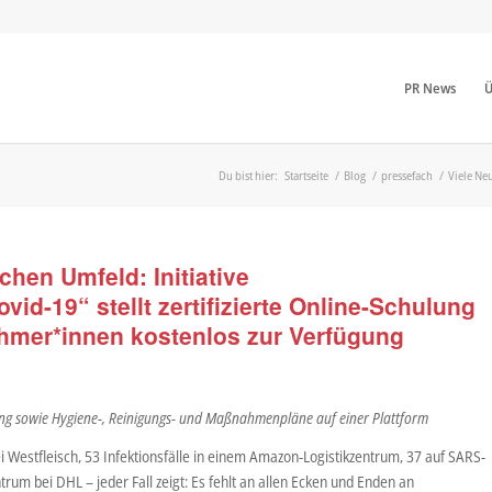
PR News
Ü
Du bist hier:
Startseite
/
Blog
/
pressefach
/
Viele Neu
chen Umfeld: Initiative
vid-19“ stellt zertifizierte Online-Schulung
ehmer*innen kostenlos zur Verfügung
ung sowie Hygiene-, Reinigungs- und Maßnahmenpläne auf einer Plattform
i Westfleisch, 53 Infektionsfälle in einem Amazon-Logistikzentrum, 37 auf SARS-
rum bei DHL – jeder Fall zeigt: Es fehlt an allen Ecken und Enden an