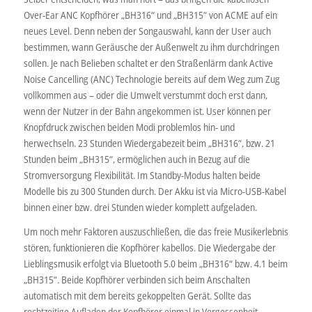
Over-Ear ANC Kopfhörer „BH316“ und „BH315“ von ACME auf ein
neues Level. Denn neben der Songauswahl, kann der User auch
bestimmen, wann Geräusche der Außenwelt zu ihm durchdringen
sollen. Je nach Belieben schaltet er den Straßenlärm dank Active
Noise Cancelling (ANC) Technologie bereits auf dem Weg zum Zug
vollkommen aus – oder die Umwelt verstummt doch erst dann,
wenn der Nutzer in der Bahn angekommen ist. User können per
Knopfdruck zwischen beiden Modi problemlos hin- und
herwechseln. 23 Stunden Wiedergabezeit beim „BH316“, bzw. 21
Stunden beim „BH315“, ermöglichen auch in Bezug auf die
Stromversorgung Flexibilität. Im Standby-Modus halten beide
Modelle bis zu 300 Stunden durch. Der Akku ist via Micro-USB-Kabel
binnen einer bzw. drei Stunden wieder komplett aufgeladen.
Um noch mehr Faktoren auszuschließen, die das freie Musikerlebnis
stören, funktionieren die Kopfhörer kabellos. Die Wiedergabe der
Lieblingsmusik erfolgt via Bluetooth 5.0 beim „BH316“ bzw. 4.1 beim
„BH315“. Beide Kopfhörer verbinden sich beim Anschalten
automatisch mit dem bereits gekoppelten Gerät. Sollte das
rechtzeitige Aufladen der Kopfhörer einmal in Vergessenheit