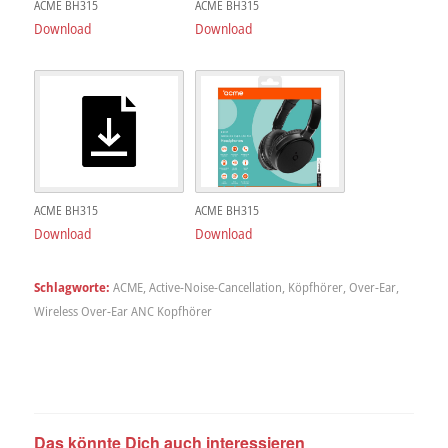
ACME BH315
ACME BH315
Download
Download
ACME BH315
ACME BH315
Download
Download
Schlagworte:
ACME
,
Active-Noise-Cancellation
,
Köpfhörer
,
Over-Ear
,
Wireless Over-Ear ANC Kopfhörer
Das könnte Dich auch interessieren