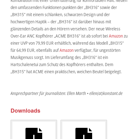
Kombination mit einer Unterfütterung für komfortablen Halt. Neben
den umfassenden Funktionen punkten der „BH316“ sowie der
„BH315“ mit einem schlanken, schwarzen Design und der
hochwertigen Haptik – der „BH316“ ist darüber hinaus mit
glänzenden Details an den Hörern versehen. Der neue Wireless
Over-Ear ANC Kopfhörer „ACME BH316“ ist ab sofort bei
Amazon
zu
einer UVP von 79,99 EUR erhältlich, während das Modell „BH315“
für 64,99 EUR, ebenfalls auf
Amazon
verfügbar, für ungestörten
Musikgenuss sorgt. Im Lieferumfang des „BH316“ ist ein
Hartschalenetui zum Schutz des Kopfhörers enthalten. Dem
„BH315“ hat ACME einen praktischen, weichen Beutel beigelegt.
Ansprechpartner für Journalisten: Ellen Marth • ellen(at)konstant.de
Downloads