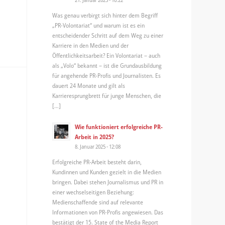
Was genau verbirgt sich hinter dem Begriff
„PR-Volontariat“ und warum ist es ein
entscheidender Schritt auf dem Weg zu einer
Karriere in den Medien und der
Öffentlichkeitsarbeit? Ein Volontariat – auch
als „Volo“ bekannt – ist die Grundausbildung
für angehende PR-Profis und Journalisten. Es
dauert 24 Monate und gilt als
Karrieresprungbrett für junge Menschen, die
[…]
Wie funktioniert erfolgreiche PR-
Arbeit in 2025?
8. Januar 2025 - 12:08
Erfolgreiche PR-Arbeit besteht darin,
Kundinnen und Kunden gezielt in die Medien
bringen. Dabei stehen Journalismus und PR in
einer wechselseitigen Beziehung:
Medienschaffende sind auf relevante
Informationen von PR-Profis angewiesen. Das
bestätigt der 15. State of the Media Report