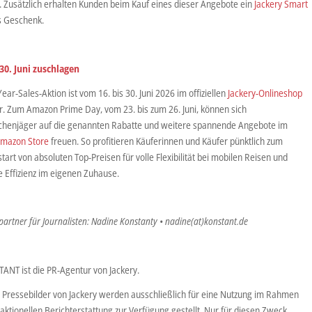
. Zusätzlich erhalten Kunden beim Kauf eines dieser Angebote ein
Jackery Smart
s Geschenk.
30. Juni zuschlagen
ear-Sales-Aktion ist vom 16. bis 30. Juni 2026 im offiziellen
Jackery-Onlineshop
r. Zum Amazon Prime Day, vom 23. bis zum 26. Juni, können sich
henjäger auf die genannten Rabatte und weitere spannende Angebote im
Amazon Store
freuen. So profitieren Käuferinnen und Käufer pünktlich zum
rt von absoluten Top-Preisen für volle Flexibilität bei mobilen Reisen und
 Effizienz im eigenen Zuhause.
artner für Journalisten: Nadine Konstanty • nadine(at)konstant.de
ANT ist die PR-Agentur von Jackery.
 Pressebilder von Jackery werden ausschließlich für eine Nutzung im Rahmen
aktionellen Berichterstattung zur Verfügung gestellt. Nur für diesen Zweck