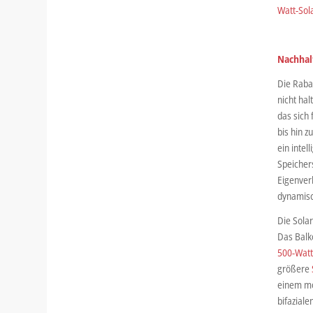
Watt-Sol
Nachhalt
Die Raba
nicht hal
das sich 
bis hin z
ein inte
Speicher
Eigenver
dynamisc
Die Solar
Das Balk
500-Watt
größere
einem mo
bifaziale