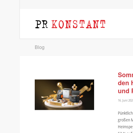
Blog
Somm
den 
und 
16. Juni 202
Pünktlich
großen M
Heimspeic