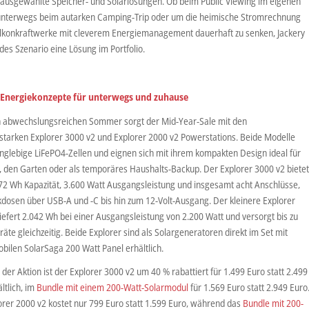
 ausgewählte Speicher- und Solarlösungen. Ob beim Public Viewing im eigenen
unterwegs beim autarken Camping-Trip oder um die heimische Stromrechnung
lkonkraftwerke mit cleverem Energiemanagement dauerhaft zu senken, Jackery
edes Szenario eine Lösung im Portfolio.
e Energiekonzepte für unterwegs und zuhause
n abwechslungsreichen Sommer sorgt der Mid-Year-Sale mit den
sstarken Explorer 3000 v2 und Explorer 2000 v2 Powerstations. Beide Modelle
anglebige LiFePO4-Zellen und eignen sich mit ihrem kompakten Design ideal für
 den Garten oder als temporäres Haushalts-Backup. Der Explorer 3000 v2 bietet
072 Wh Kapazität, 3.600 Watt Ausgangsleistung und insgesamt acht Anschlüsse,
kdosen über USB-A und -C bis hin zum 12-Volt-Ausgang. Der kleinere Explorer
iefert 2.042 Wh bei einer Ausgangsleistung von 2.200 Watt und versorgt bis zu
äte gleichzeitig. Beide Explorer sind als Solargeneratoren direkt im Set mit
bilen SolarSaga 200 Watt Panel erhältlich.
er Aktion ist der Explorer 3000 v2 um 40 % rabattiert für 1.499 Euro statt 2.499
ltlich, im
Bundle mit einem 200-Watt-Solarmodul
für 1.569 Euro statt 2.949 Euro
orer 2000 v2 kostet nur 799 Euro statt 1.599 Euro, während das
Bundle mit 200-