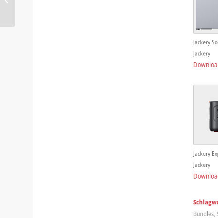
verlängert Lebensdauer
von E-Bike-Akkus...
Jackery So
Jackery
Downloa
Jackery Ex
Jackery
Downloa
Schlagwo
Bundles
,