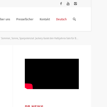
ber uns
Pressefächer
Kontakt
Deutsch
/
Sommer, Sonne, Sparpotenzial: Jackery läutet den Halbjahres-Sale für B...
PR NEWS