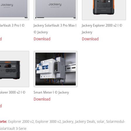
larVault 3 Pro I ©
Jackery SolarVault 3 Pro Max I
Jackery Explorer 2000 v2 I ©
© Jackery
Jackery
d
Download
Download
plorer 3000 v2 I ©
Smart Meter I © Jackery
Download
d
rte:
Explorer 2000 v2
,
Explorer 3000 v2
,
Jackery
,
Jackery Deals
,
solar
,
Solarmodul-
SolarVault 3-Serie