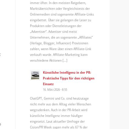
immer öfter. In den meisten Ratgebern,
Marktübersichten oder Vergleichstests der
Onlinemedien sind sogenannte Affiliate-Links
eingebettet. Über sie gelangen die Leser zu
Produkten oder Dienstleistungen der
„Advertiser“. Advetiser sind meist
Unternehmen, die an sogenannte „Affiliates“
(Verlage, Blogger, Influencer) Provisionen
zahlen, wenn Ware über einen Affiliate-Link
t
verkauft wurde. Affiliate-Marketing kann
verschiedene Aktionen […]
Künstliche Intelligenz in der PR:
Praktische Tipps für den richtigen
Einsatz
16. März 2026 - 8:55
ChatGPT, Gemini und Co. sind heutzutage
nicht mehr aus dem Alltag vieler Menschen
wegzudenken. Auch in der PR-Arbeit wird
künstliche Intelligenz immer häufiger
eingesetzt. Laut aktueller Umfrage der
o
Cision/PR Week sagen mehr als 67 % der