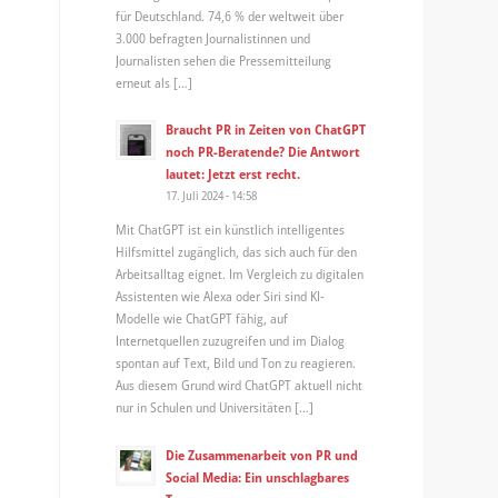
für Deutschland. 74,6 % der weltweit über
3.000 befragten Journalistinnen und
Journalisten sehen die Pressemitteilung
erneut als […]
Braucht PR in Zeiten von ChatGPT
noch PR-Beratende? Die Antwort
lautet: Jetzt erst recht.
17. Juli 2024 - 14:58
Mit ChatGPT ist ein künstlich intelligentes
Hilfsmittel zugänglich, das sich auch für den
Arbeitsalltag eignet. Im Vergleich zu digitalen
Assistenten wie Alexa oder Siri sind KI-
Modelle wie ChatGPT fähig, auf
Internetquellen zuzugreifen und im Dialog
spontan auf Text, Bild und Ton zu reagieren.
Aus diesem Grund wird ChatGPT aktuell nicht
nur in Schulen und Universitäten […]
Die Zusammenarbeit von PR und
Social Media: Ein unschlagbares