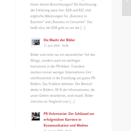
hinter diesen Bezeichnungen? Die Kurzfassung
der Erklärung wäre hier: B2B und B2C sind
englische Abkürzungen für „Business to
Business“ und „Business to Consumer“. Das
heißt also, bei B2B geht es um die […]
Die Macht der Bilder
17. Juni 2025 - 16:06
Bilder sind nicht nur ein wesentlicher Teil des
Alltags, sondern auch ein wichtiges
Instrument in der PR-Arbeit. Trotzdem
stecken immer weniger Unternehmen Zeit
und Kreativität in die Erstellung von guten PR-
Bildern. Das Problem dahinter: Der Mensch
denkt in Bildern. 90 % der Informationen, die
unser Gehirn verarbeitet, sind visuell. Bilder
sind also im Vergleich zum […]
PR-Volontariat: Der Schlüssel zur
erfolgreichen Karriere in
Kommunikation und Medien
21. Januar 2025 - 10:22