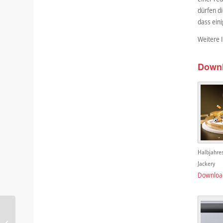
dürfen d
dass eini
Weitere 
Down
Halbjahre
Jackery
Downloa
Smarter laden, länger
fahren: E-Pal Smartplug