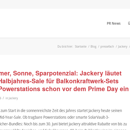
PR News
Ü
Du bist hier:
Startseite
/
Blog
/
pressefach
/
Jackery
er, Sonne, Sparpotenzial: Jackery läutet
Halbjahres-Sale für Balkonkraftwerk-Sets
Powerstations schon vor dem Prime Day ein
/
6
in
Jackery
 zum Start in die sonnenreichste Zeit des Jahres startet Jackery heute seinen
id-Year-Sale. Ob tragbare Powerstations oder smarte SolarVault-3-
her-Bundles: Noch bis zum 30. Juni bietet Jackery attraktive Rabatte von bis zu