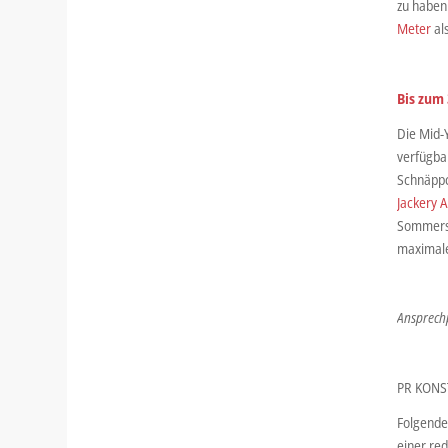
zu haben
Meter
al
Bis zum 
Die Mid-Y
verfügba
Schnäppc
Jackery 
Sommersta
maximale
Ansprechp
PR KONST
Folgende
einer red