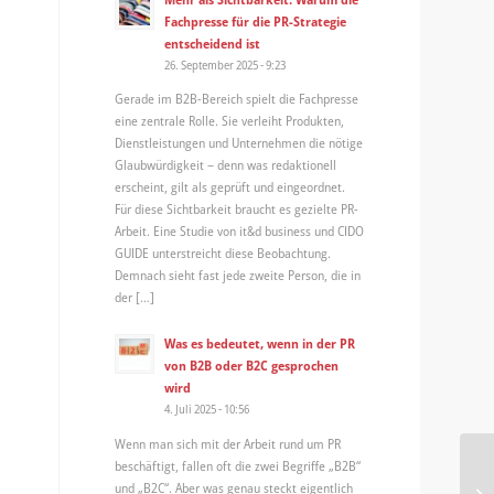
Fachpresse für die PR-Strategie
entscheidend ist
26. September 2025 - 9:23
Gerade im B2B-Bereich spielt die Fachpresse
eine zentrale Rolle. Sie verleiht Produkten,
Dienstleistungen und Unternehmen die nötige
Glaubwürdigkeit – denn was redaktionell
erscheint, gilt als geprüft und eingeordnet.
Für diese Sichtbarkeit braucht es gezielte PR-
Arbeit. Eine Studie von it&d business und CIDO
GUIDE unterstreicht diese Beobachtung.
Demnach sieht fast jede zweite Person, die in
der […]
Was es bedeutet, wenn in der PR
von B2B oder B2C gesprochen
wird
4. Juli 2025 - 10:56
Wenn man sich mit der Arbeit rund um PR
beschäftigt, fallen oft die zwei Begriffe „B2B“
und „B2C“. Aber was genau steckt eigentlich