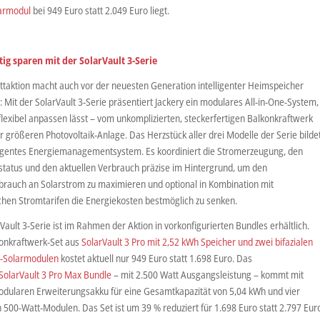
armodul
bei 949 Euro statt 2.049 Euro liegt.
ig sparen mit der SolarVault 3-Serie
ttaktion macht auch vor der neuesten Generation intelligenter Heimspeicher
t: Mit der SolarVault 3-Serie präsentiert Jackery ein modulares All-in-One-System,
flexibel anpassen lässt – vom unkomplizierten, steckerfertigen Balkonkraftwerk
ur größeren Photovoltaik-Anlage. Das Herzstück aller drei Modelle der Serie bilde
lligentes Energiemanagementsystem. Es koordiniert die Stromerzeugung, den
status und den aktuellen Verbrauch präzise im Hintergrund, um den
brauch an Solarstrom zu maximieren und optional in Kombination mit
hen Stromtarifen die Energiekosten bestmöglich zu senken.
Vault 3-Serie ist im Rahmen der Aktion in vorkonfigurierten Bundles erhältlich.
onkraftwerk-Set aus
SolarVault 3 Pro mit 2,52 kWh Speicher und zwei bifazialen
-Solarmodulen
kostet aktuell nur 949 Euro statt 1.698 Euro. Das
SolarVault 3 Pro Max Bundle
– mit 2.500 Watt Ausgangsleistung – kommt mit
dularen Erweiterungsakku für eine Gesamtkapazität von 5,04 kWh und vier
n 500-Watt-Modulen. Das Set ist um 39 % reduziert für 1.698 Euro statt 2.797 Eur