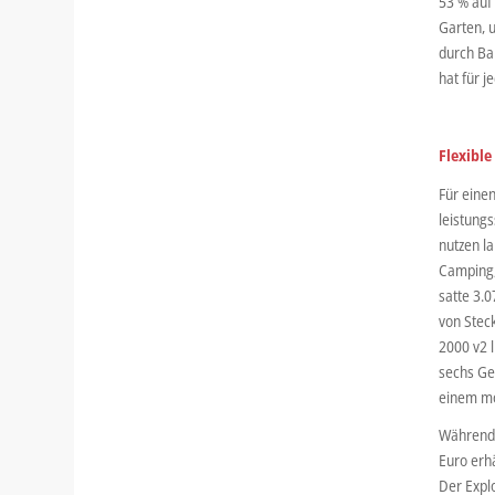
53 % auf
Garten, 
durch Ba
hat für j
Flexibl
Für eine
leistung
nutzen l
Camping,
satte 3.
von Stec
2000 v2 l
sechs Ger
einem mo
Während d
Euro erhä
Der Expl