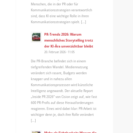
Menschen, die in der PR oder für
Kommunikationsstrategien verantwortlich
sind, dass KI eine wichtige Rolle in ihren
Kommunikationsstrategien spielt. […]
PR-Trends 2026: Warum
menschliches Storytelling trotz
der KI-Ära unverzichtbar bleibt
20. Februar 2026 - 11:05
Die PR-Branche befindet sich in einem
tiefgreifenden Wandel. Mediennutzung
verändert sich rasant, Budgets werden
knapper und in nahezu allen
Kommunikationsprozessen wird künstliche
Intelligenz angewandt. Der aktuelle Report
„Inside PR 2026“ von Cision zeigt auf, wie fast
600 PR-Profis auf diese Herausforderungen
reagieren. Eines wird dabei klar: PR-Arbeit ist
wichtiger denn je, doch ihre Rolle verändert
[…]
Mehr als Sichtbarkeit: Warum die