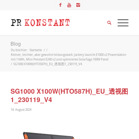
Blog
Du bist hier:
Startseite
/
/
Kleiner, leichter, aber gewohnt leistungsstark: Jackery launcht E1000 v2 Powerstation
mit 1 kWh, Mini-Pendant E240 v2 und optimiertes SolarSaga 100W Panel
/
SG1000 X100W(HTO587H)_EU_透视图1_230119_V4
SG1000 X100W(HTO587H)_EU_透视图
1_230119_V4
14. August 2024