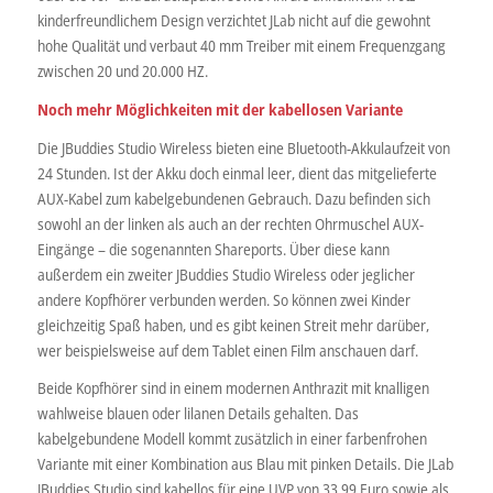
kinderfreundlichem Design verzichtet JLab nicht auf die gewohnt
hohe Qualität und verbaut 40 mm Treiber mit einem Frequenzgang
zwischen 20 und 20.000 HZ.
Noch mehr Möglichkeiten mit der kabellosen Variante
Die JBuddies Studio Wireless bieten eine Bluetooth-Akkulaufzeit von
24 Stunden. Ist der Akku doch einmal leer, dient das mitgelieferte
AUX-Kabel zum kabelgebundenen Gebrauch. Dazu befinden sich
sowohl an der linken als auch an der rechten Ohrmuschel AUX-
Eingänge – die sogenannten Shareports. Über diese kann
außerdem ein zweiter JBuddies Studio Wireless oder jeglicher
andere Kopfhörer verbunden werden. So können zwei Kinder
gleichzeitig Spaß haben, und es gibt keinen Streit mehr darüber,
wer beispielsweise auf dem Tablet einen Film anschauen darf.
Beide Kopfhörer sind in einem modernen Anthrazit mit knalligen
wahlweise blauen oder lilanen Details gehalten. Das
kabelgebundene Modell kommt zusätzlich in einer farbenfrohen
Variante mit einer Kombination aus Blau mit pinken Details. Die JLab
JBuddies Studio sind kabellos für eine UVP von 33,99 Euro sowie als