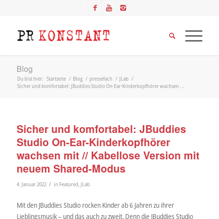
Blog
Du bist hier:
Startseite
/
Blog
/
pressefach
/
JLab
/
Sicher und komfortabel: JBuddies Studio On-Ear-Kinderkopfhörer wachsen ...
Sicher und komfortabel: JBuddies
Studio On-Ear-Kinderkopfhörer
wachsen mit // Kabellose Version mit
neuem Shared-Modus
/
4. Januar 2022
in
Featured
,
JLab
Mit den JBuddies Studio rocken Kinder ab 6 Jahren zu ihrer
Lieblingsmusik – und das auch zu zweit. Denn die JBuddies Studio