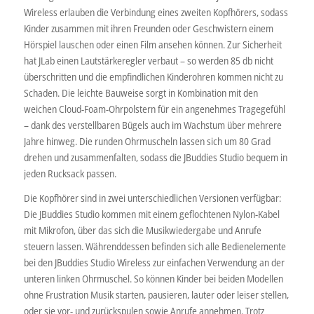
Wireless erlauben die Verbindung eines zweiten Kopfhörers, sodass
Kinder zusammen mit ihren Freunden oder Geschwistern einem
Hörspiel lauschen oder einen Film ansehen können. Zur Sicherheit
hat JLab einen Lautstärkeregler verbaut – so werden 85 db nicht
überschritten und die empfindlichen Kinderohren kommen nicht zu
Schaden. Die leichte Bauweise sorgt in Kombination mit den
weichen Cloud-Foam-Ohrpolstern für ein angenehmes Tragegefühl
– dank des verstellbaren Bügels auch im Wachstum über mehrere
Jahre hinweg. Die runden Ohrmuscheln lassen sich um 80 Grad
drehen und zusammenfalten, sodass die JBuddies Studio bequem in
jeden Rucksack passen.
Die Kopfhörer sind in zwei unterschiedlichen Versionen verfügbar:
Die JBuddies Studio kommen mit einem geflochtenen Nylon-Kabel
mit Mikrofon, über das sich die Musikwiedergabe und Anrufe
steuern lassen. Währenddessen befinden sich alle Bedienelemente
bei den JBuddies Studio Wireless zur einfachen Verwendung an der
unteren linken Ohrmuschel. So können Kinder bei beiden Modellen
ohne Frustration Musik starten, pausieren, lauter oder leiser stellen,
oder sie vor- und zurückspulen sowie Anrufe annehmen. Trotz