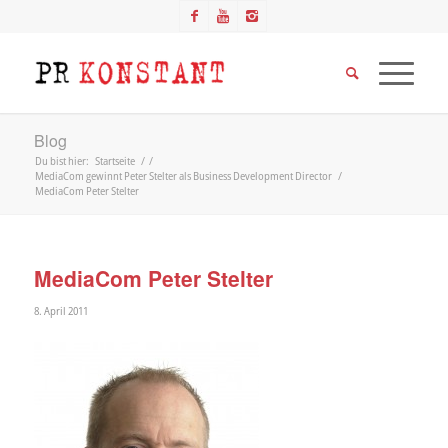
Blog
Du bist hier:
Startseite
/
/
MediaCom gewinnt Peter Stelter als Business Development Director
/
MediaCom Peter Stelter
MediaCom Peter Stelter
8. April 2011