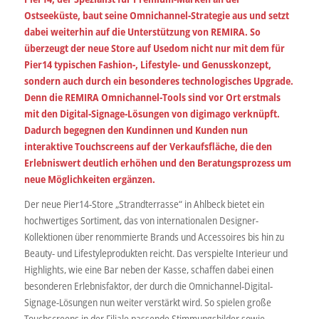
Ostseeküste, baut seine Omnichannel-Strategie aus und setzt
dabei weiterhin auf die Unterstützung von REMIRA. So
überzeugt der neue Store auf Usedom nicht nur mit dem für
Pier14 typischen Fashion-, Lifestyle- und Genusskonzept,
sondern auch durch ein besonderes technologisches Upgrade.
Denn die REMIRA Omnichannel-Tools sind vor Ort erstmals
mit den Digital-Signage-Lösungen von digimago verknüpft.
Dadurch begegnen den Kundinnen und Kunden nun
interaktive Touchscreens auf der Verkaufsfläche, die den
Erlebniswert deutlich erhöhen und den Beratungsprozess um
neue Möglichkeiten ergänzen.
Der neue Pier14-Store „Strandterrasse“ in Ahlbeck bietet ein
hochwertiges Sortiment, das von internationalen Designer-
Kollektionen über renommierte Brands und Accessoires bis hin zu
Beauty- und Lifestyleprodukten reicht. Das verspielte Interieur und
Highlights, wie eine Bar neben der Kasse, schaffen dabei einen
besonderen Erlebnisfaktor, der durch die Omnichannel-Digital-
Signage-Lösungen nun weiter verstärkt wird. So spielen große
Touchscreens in der Filiale passende Stimmungsbilder sowie