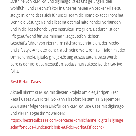
„Mithilfe von REMIRA und digimago ist es uns gelungen, den
Wohlfühl- und Erlebnisfaktor in unserer neuen Ahlbecker Filiale zu
steigern, ohne dass sich für unser Team die Komplexität erhöht hat.
Denn die Lösungen sind allesamt optimal miteinander verbunden
und in die bestehende Systemstruktur integriert. Dadurch ist der
Pflegeaufwand für uns minimal“, sagt Stefan Richter,
Geschäftsführer von Pier14. Im nächsten Schritt plant der Mode-
und Lifestyle-Anbieter daher, auch seine weiteren 15 Filialen mit der
Omnichannel-Digital-Signage-Lösung auszustatten. Dazu wurde
bereits der Rollout angestoßen, sodass nun sukzessive der Go-live
folgt.
Best Retail Cases
Aktuell nimmt REMIRA mit diesem Projekt am diesjährigen Best
Retail Cases Award teil. So kann ab sofort bis zum 11. September
2024 unter folgendem Link für den REMIRA Use Case mit digimago
und Pier14 abgestimmt werden:
https://bestretailcases.com/de/cases/omnichannel-digital-signage-
schafft-neues-kundenerlebnis-auf-der-verkaufsflaeche/