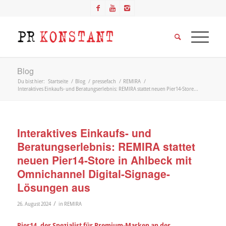
Blog
Du bist hier:
Startseite
/
Blog
/
pressefach
/
REMIRA
/
Interaktives Einkaufs- und Beratungserlebnis: REMIRA stattet neuen Pier14-Store...
Interaktives Einkaufs- und
Beratungserlebnis: REMIRA stattet
neuen Pier14-Store in Ahlbeck mit
Omnichannel Digital-Signage-
Lösungen aus
/
26. August 2024
in
REMIRA
Pier14, der Spezialist für Premium-Marken an der