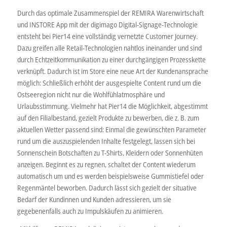
Durch das optimale Zusammenspiel der REMIRA Warenwirtschaft
und INSTORE App mit der digimago Digital-Signage-Technologie
entsteht bei Pier14 eine vollständig vernetzte Customer Journey.
Dazu greifen alle Retail-Technologien nahtlos ineinander und sind
durch Echtzeitkommunikation zu einer durchgängigen Prozesskette
verknüpft. Dadurch ist im Store eine neue Art der Kundenansprache
möglich: Schließlich erhöht der ausgespielte Content rund um die
Ostseeregion nicht nur die Wohlfühlatmosphäre und
Urlaubsstimmung. Vielmehr hat Pier14 die Möglichkeit, abgestimmt
auf den Filialbestand, gezielt Produkte zu bewerben, die z. B. zum
aktuellen Wetter passend sind: Einmal die gewünschten Parameter
rund um die auszuspielenden Inhalte festgelegt, lassen sich bei
Sonnenschein Botschaften zu T-Shirts, Kleidern oder Sonnenhüten
anzeigen. Beginnt es zu regnen, schaltet der Content wiederum
automatisch um und es werden beispielsweise Gummistiefel oder
Regenmäntel beworben. Dadurch lässt sich gezielt der situative
Bedarf der Kundinnen und Kunden adressieren, um sie
gegebenenfalls auch zu Impulskäufen zu animieren.