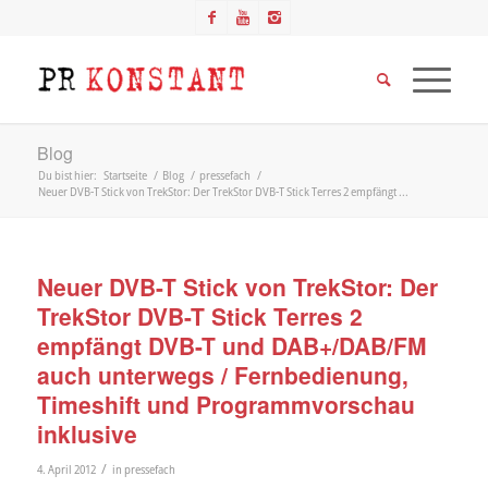
Blog
Du bist hier:
Startseite
/
Blog
/
pressefach
/
Neuer DVB-T Stick von TrekStor: Der TrekStor DVB-T Stick Terres 2 empfängt ...
Neuer DVB-T Stick von TrekStor: Der
TrekStor DVB-T Stick Terres 2
empfängt DVB-T und DAB+/DAB/FM
auch unterwegs / Fernbedienung,
Timeshift und Programmvorschau
inklusive
/
4. April 2012
in
pressefach