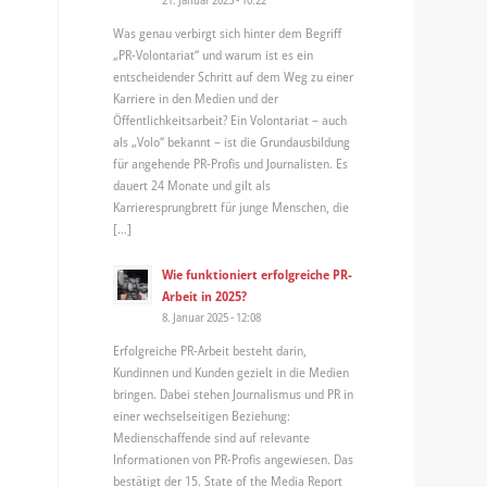
Was genau verbirgt sich hinter dem Begriff
„PR-Volontariat“ und warum ist es ein
entscheidender Schritt auf dem Weg zu einer
Karriere in den Medien und der
Öffentlichkeitsarbeit? Ein Volontariat – auch
als „Volo“ bekannt – ist die Grundausbildung
für angehende PR-Profis und Journalisten. Es
dauert 24 Monate und gilt als
Karrieresprungbrett für junge Menschen, die
[…]
Wie funktioniert erfolgreiche PR-
Arbeit in 2025?
8. Januar 2025 - 12:08
Erfolgreiche PR-Arbeit besteht darin,
Kundinnen und Kunden gezielt in die Medien
bringen. Dabei stehen Journalismus und PR in
einer wechselseitigen Beziehung:
Medienschaffende sind auf relevante
Informationen von PR-Profis angewiesen. Das
bestätigt der 15. State of the Media Report