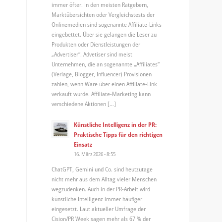
immer öfter. In den meisten Ratgebern,
Marktübersichten oder Vergleichstests der
Onlinemedien sind sogenannte Affiliate-Links
eingebettet. Über sie gelangen die Leser zu
Produkten oder Dienstleistungen der
„Advertiser“. Advetiser sind meist
Unternehmen, die an sogenannte „Affiliates“
(Verlage, Blogger, Influencer) Provisionen
zahlen, wenn Ware über einen Affiliate-Link
verkauft wurde. Affiliate-Marketing kann
verschiedene Aktionen […]
Künstliche Intelligenz in der PR:
Praktische Tipps für den richtigen
Einsatz
16. März 2026 - 8:55
ChatGPT, Gemini und Co. sind heutzutage
nicht mehr aus dem Alltag vieler Menschen
wegzudenken. Auch in der PR-Arbeit wird
künstliche Intelligenz immer häufiger
eingesetzt. Laut aktueller Umfrage der
Cision/PR Week sagen mehr als 67 % der