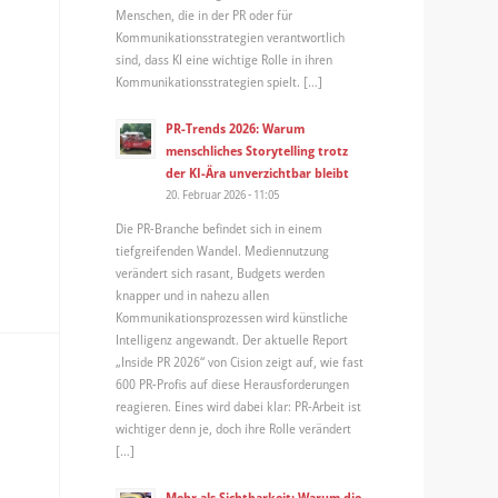
Menschen, die in der PR oder für
Kommunikationsstrategien verantwortlich
sind, dass KI eine wichtige Rolle in ihren
Kommunikationsstrategien spielt. […]
PR-Trends 2026: Warum
menschliches Storytelling trotz
der KI-Ära unverzichtbar bleibt
20. Februar 2026 - 11:05
Die PR-Branche befindet sich in einem
tiefgreifenden Wandel. Mediennutzung
verändert sich rasant, Budgets werden
knapper und in nahezu allen
Kommunikationsprozessen wird künstliche
Intelligenz angewandt. Der aktuelle Report
„Inside PR 2026“ von Cision zeigt auf, wie fast
600 PR-Profis auf diese Herausforderungen
reagieren. Eines wird dabei klar: PR-Arbeit ist
wichtiger denn je, doch ihre Rolle verändert
[…]
Mehr als Sichtbarkeit: Warum die