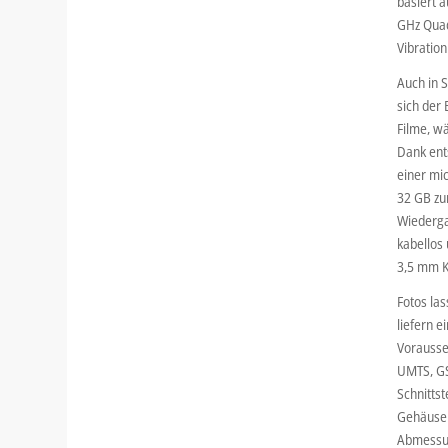
basiert 
GHz Quad
Vibratio
Auch in 
sich der
Filme, w
Dank ent
einer mic
32 GB zu
Wiedergab
kabellos 
3,5 mm K
Fotos la
liefern e
Vorausset
UMTS, GS
Schnittst
Gehäuse 
Abmessu