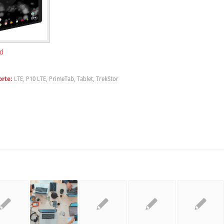
d
rte:
LTE
,
P10 LTE
,
PrimeTab
,
Tablet
,
TrekStor