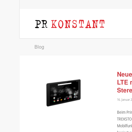
Blog
Neue
LTE 
Ster
16. Januar 
Beim Pri
TREKSTOR
Mobilfunk