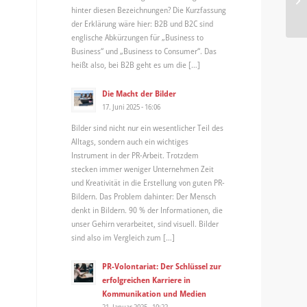
hinter diesen Bezeichnungen? Die Kurzfassung
der Erklärung wäre hier: B2B und B2C sind
englische Abkürzungen für „Business to
Business“ und „Business to Consumer“. Das
heißt also, bei B2B geht es um die […]
Die Macht der Bilder
17. Juni 2025 - 16:06
Bilder sind nicht nur ein wesentlicher Teil des
Alltags, sondern auch ein wichtiges
Instrument in der PR-Arbeit. Trotzdem
stecken immer weniger Unternehmen Zeit
und Kreativität in die Erstellung von guten PR-
Bildern. Das Problem dahinter: Der Mensch
denkt in Bildern. 90 % der Informationen, die
unser Gehirn verarbeitet, sind visuell. Bilder
sind also im Vergleich zum […]
PR-Volontariat: Der Schlüssel zur
erfolgreichen Karriere in
Kommunikation und Medien
21. Januar 2025 - 10:22