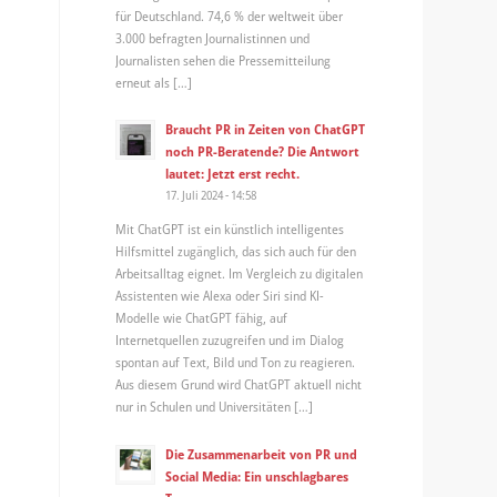
für Deutschland. 74,6 % der weltweit über
3.000 befragten Journalistinnen und
Journalisten sehen die Pressemitteilung
erneut als […]
Braucht PR in Zeiten von ChatGPT
noch PR-Beratende? Die Antwort
lautet: Jetzt erst recht.
17. Juli 2024 - 14:58
Mit ChatGPT ist ein künstlich intelligentes
Hilfsmittel zugänglich, das sich auch für den
Arbeitsalltag eignet. Im Vergleich zu digitalen
Assistenten wie Alexa oder Siri sind KI-
Modelle wie ChatGPT fähig, auf
Internetquellen zuzugreifen und im Dialog
spontan auf Text, Bild und Ton zu reagieren.
Aus diesem Grund wird ChatGPT aktuell nicht
nur in Schulen und Universitäten […]
Die Zusammenarbeit von PR und
Social Media: Ein unschlagbares