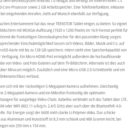
auf dem Betriebssystem Android 7.0 Nougat und verbirgt im Inneren einen 1,3
-Core-Prozessor sowie 2 GB Arbeitsspeicher. Eine Telefoniefunktion, inklusive
n bei eingehenden Anrufen, steht auf Wunsch ebenfalls zur Verfügung.
Sachen Entertainment hat das neue TREKSTOR Tablet einiges zu bieten: So eignet
 Bildschirm mit WUXGA-Auflösung (1920 x 1200 Pixeln) im 16:9 Format perfekt für
ährend die frontseitigen Stereolautsprecher für den passenden Klang sorgen.
sprechender Einschubmöglichkeit lassen sich Videos, Bilder, Musik und Co. auf
roSD-Karte mit bis zu 128 GB speichern. Intern steht eine Speicherkapazität von
r Verfügung. Ein Micro-HDMI-Port ermöglicht außerdem die hochauflösende
e von Video- und Foto-Dateien auf dem TV-Bildschirm. Alternativ ist dies auch
über Miracast möglich. Zusätzlich sind eine Micro-USB-2.0-Schnittstelle und ein
linkenanschluss verbaut.
ssen sich mit der rückseitigen 5-Megapixel-Kamera aufnehmen. Gleichzeitig
ine 2-Megapixel-Kamera und ein Mikrofon frontseitig die optimalen
zungen für ausgiebige Video-Chats. Kabellos verbindet sich das Tablet über LTE,
M oder WiFi (802.11 a/b/g/n, 2,4/5 GHz) aber auch über die Bluetooth® 4.0-
elle. Für Energie sorgt der 6600 mAh starke Li-Polymer-Akku. Das schicke
aus Aluminium und Kunststoff ist 8,3 mm schlank und 488 Gramm leicht, bei
ngen von 259 mm x 154 mm.