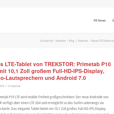
PR News
Ü
Du bist hier:
Startseite
/
Blog
/
Featured
/
Neues LTE-Tablet vo
s LTE-Tablet von TREKSTOR: Primetab P10
mit 10,1 Zoll großem Full-HD-IPS-Display,
eo-Lautsprechern und Android 7.0
/
2018
in
Featured
metab P10 LTE wird mobile Freiheit großgeschrieben: Der neue Androide von
 verfügt über einen LTE-Slot und ermöglicht so das Surfen unterwegs via
-Karte. Das elegante Tablet bietet ein 10,1 Zoll großes Full-HD-IPS-Display,