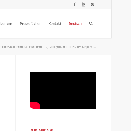
ber uns
Pressefächer
Kontakt
Deutsch
n TREKSTOR: Primetab P10 LTE mit 10,1 Zoll großem Full-HD-IPS-Display, ...
PR NEWS