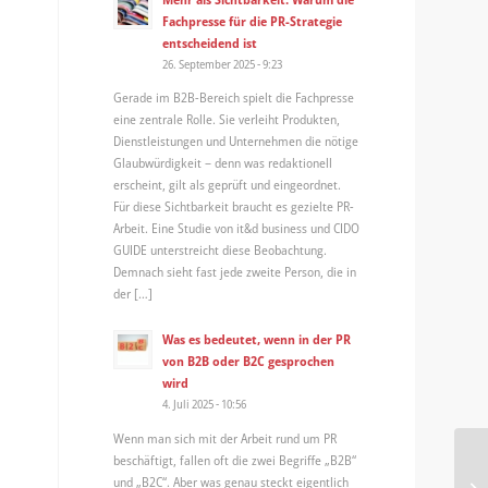
Fachpresse für die PR-Strategie
entscheidend ist
26. September 2025 - 9:23
Gerade im B2B-Bereich spielt die Fachpresse
eine zentrale Rolle. Sie verleiht Produkten,
Dienstleistungen und Unternehmen die nötige
Glaubwürdigkeit – denn was redaktionell
erscheint, gilt als geprüft und eingeordnet.
Für diese Sichtbarkeit braucht es gezielte PR-
Arbeit. Eine Studie von it&d business und CIDO
GUIDE unterstreicht diese Beobachtung.
Demnach sieht fast jede zweite Person, die in
der […]
Was es bedeutet, wenn in der PR
von B2B oder B2C gesprochen
wird
4. Juli 2025 - 10:56
Wenn man sich mit der Arbeit rund um PR
beschäftigt, fallen oft die zwei Begriffe „B2B“
und „B2C“. Aber was genau steckt eigentlich