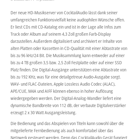
Der neue HD-Musikserver von CocktailAudio lässt dank seiner
umfangreichen Funktionsvielfalt keine audiophilen Wünsche offen.
Er liest CDs mit CD-Katalog ein und ist in der Lage alle Infos zum
Track oder Album auf seinem 4,3 Zoll großen Farb-Display
darzustellen. Außerdem digitalisiert und archiviert er Inhalte von
alten Platten oder Kassetten in CD-Qualität mit einer Abtastrate von
bis zu 96 kHz/24 Bit. Die Musiksammlung kann entweder auf einer
bis zu 4 TB großen 3,5 bzw. 2,5 Zoll Festplatte oder auf einer SSD
Platz finden. Die Digital-Ausgänge unterstützen eine Abtastrate von
bis zu 192 KHz, was für eine detailgetreue Audio-Ausgabe sorgt.
WAV- und FLAC-Dateien, Apple Lossless Audio Codec (ALAC),
APE/CUE, M4A und AIFF können ebenso in hoher Auflösung
wiedergegeben werden. Der Digital-Analog-Wandler liefert eine
dynamische Bandbreite von 112 dB, der verbaute Digitalverstärker
erzeugt 2 x 30 Watt Ausgangsleistung.
Die Bedienung und das Abspielen von Titeln kann sowohl über die
mitgelieferte Fernbedienung als auch komfortabel über das
Netzwerk gesteuert werden. Denn das CocktailAudio Gerät fungiert