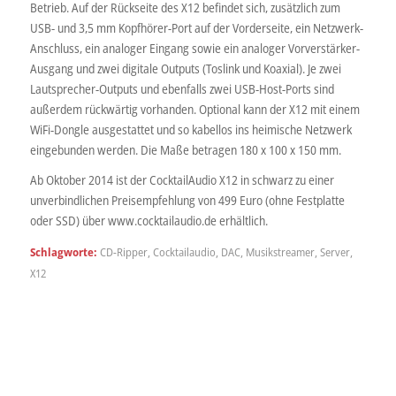
Betrieb. Auf der Rückseite des X12 befindet sich, zusätzlich zum
USB- und 3,5 mm Kopfhörer-Port auf der Vorderseite, ein Netzwerk-
Anschluss, ein analoger Eingang sowie ein analoger Vorverstärker-
Ausgang und zwei digitale Outputs (Toslink und Koaxial). Je zwei
Lautsprecher-Outputs und ebenfalls zwei USB-Host-Ports sind
außerdem rückwärtig vorhanden. Optional kann der X12 mit einem
WiFi-Dongle ausgestattet und so kabellos ins heimische Netzwerk
eingebunden werden. Die Maße betragen 180 x 100 x 150 mm.
Ab Oktober 2014 ist der CocktailAudio X12 in schwarz zu einer
unverbindlichen Preisempfehlung von 499 Euro (ohne Festplatte
oder SSD) über www.cocktailaudio.de erhältlich.
Schlagworte:
CD-Ripper
,
Cocktailaudio
,
DAC
,
Musikstreamer
,
Server
,
X12