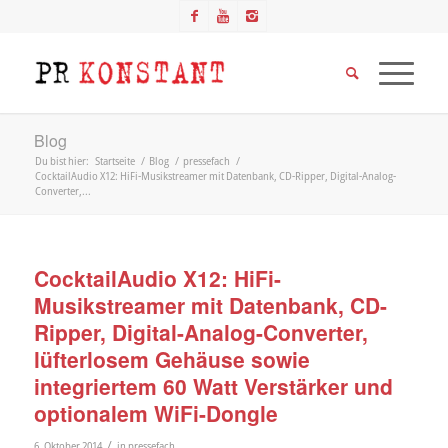
Blog
Du bist hier:
Startseite
/
Blog
/
pressefach
/
CocktailAudio X12: HiFi-Musikstreamer mit Datenbank, CD-Ripper, Digital-Analog-
Converter,...
CocktailAudio X12: HiFi-
Musikstreamer mit Datenbank, CD-
Ripper, Digital-Analog-Converter,
lüfterlosem Gehäuse sowie
integriertem 60 Watt Verstärker und
optionalem WiFi-Dongle
/
6. Oktober 2014
in
pressefach