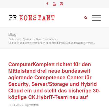
Blog
Du bist hier:
Startseite
/
Blog
/
pressefach
/
ComputerKomplett richtet für den Mittelstand drei neue bundesweit agierende ...
ComputerKomplett richtet für den
Mittelstand drei neue bundesweit
agierende Competence Center für
Security, Server/Storage und Hybrid
Cloud ein und stellt das bisherige 30-
köpfige CK.HybrIT-Team neu auf
/
11. Juli 2019
in
pressefach