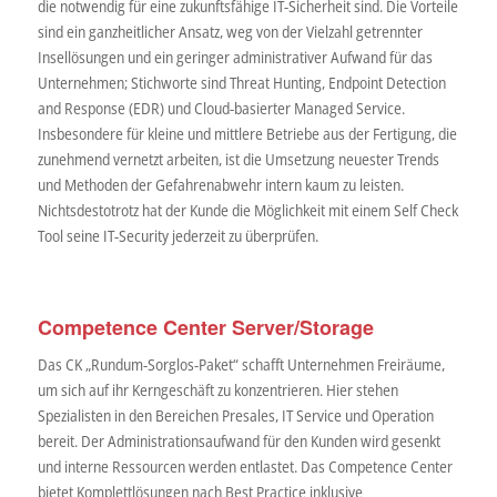
die notwendig für eine zukunftsfähige IT-Sicherheit sind. Die Vorteile
sind ein ganzheitlicher Ansatz, weg von der Vielzahl getrennter
Insellösungen und ein geringer administrativer Aufwand für das
Unternehmen; Stichworte sind Threat Hunting, Endpoint Detection
and Response (EDR) und Cloud-basierter Managed Service.
Insbesondere für kleine und mittlere Betriebe aus der Fertigung, die
zunehmend vernetzt arbeiten, ist die Umsetzung neuester Trends
und Methoden der Gefahrenabwehr intern kaum zu leisten.
Nichtsdestotrotz hat der Kunde die Möglichkeit mit einem Self Check
Tool seine IT-Security jederzeit zu überprüfen.
Competence Center Server/Storage
Das CK „Rundum-Sorglos-Paket“ schafft Unternehmen Freiräume,
um sich auf ihr Kerngeschäft zu konzentrieren. Hier stehen
Spezialisten in den Bereichen Presales, IT Service und Operation
bereit. Der Administrationsaufwand für den Kunden wird gesenkt
und interne Ressourcen werden entlastet. Das Competence Center
bietet Komplettlösungen nach Best Practice inklusive