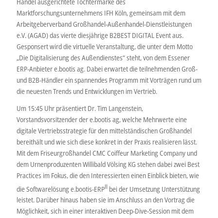
Handel ausgerichtete Tochtermarke des
Marktforschungsunternehmens IFH Köln, gemeinsam mit dem
Arbeitgeberverband Großhandel-Außenhandel-Dienstleistungen
e.V. (AGAD) das vierte diesjährige B2BEST DIGITAL Event aus.
Gesponsert wird die virtuelle Veranstaltung, die unter dem Motto
„Die Digitalisierung des Außendienstes“ steht, von dem Essener
ERP-Anbieter e.bootis ag. Dabei erwartet die teilnehmenden Groß-
und B2B-Händler ein spannendes Programm mit Vorträgen rund um
die neuesten Trends und Entwicklungen im Vertrieb.
Um 15:45 Uhr präsentiert Dr. Tim Langenstein,
Vorstandsvorsitzender der e.bootis ag, welche Mehrwerte eine
digitale Vertriebsstrategie für den mittelständischen Großhandel
bereithält und wie sich diese konkret in der Praxis realisieren lässt.
Mit dem Friseurgroßhandel CMC Coiffeur Marketing Company und
dem Urnenproduzenten Willibald Völsing KG stehen dabei zwei Best
Practices im Fokus, die den Interessierten einen Einblick bieten, wie
II
die Softwarelösung e.bootis-ERP
bei der Umsetzung Unterstützung
leistet. Darüber hinaus haben sie im Anschluss an den Vortrag die
Möglichkeit, sich in einer interaktiven Deep-Dive-Session mit dem