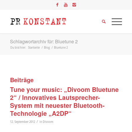
Schlagwortarchiv für: Bluetune 2
Du bist hier:
Startseite
/
Blog
/
Bluetune 2
Beiträge
Tune your music: „Divoom Bluetune
2“ / Innovatives Lautsprecher-
System mit neuester Bluetooth-
Technologie „A2DP“
/
12. September 2012
in
Divoom