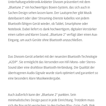
Unterhaltungselektronik-Anbieter Divoom präsentiert mit dem
„Bluetune 2“ ein hochwertiges Boxen-System, das sich auch in
Sachen Design sehen lassen kann. Der Lautsprecher gibt Musik
dateibasiert oder über Streaming-Dienste kabellos von jedem
Bluetooth-fähigen Gerät wieder, ob Tablet, Smartphone oder
Notebook. Dabei liefert es dank hochwertigem, digitalen Verstärker
einen satten und klaren Sound. „Bluetune 2“ verfügt über einen Aux-
Eingang, um auch Geräte ohne Bluetooth anzuschließen.
Das Divoom-Gerät arbeitet mit der neuesten Bluetooth-Technologie
„A2DP“. Sie ermöglicht das Versenden von HiFi Mono- oder Stereo-
Sound über eine drahtlose Bluetooth-Verbindung. Die Qualität der
übertragenen Audio-Signale wurde stark optimiert und garantiert so
eine besonders klare Musikwiedergabe.
Auch äußerlich kann der „Bluetune 2“ punkten. Sein
minimalistisches Design passt in jede Einrichtung. Trotzdem muss
sich die Box nicht verstecken: In den Farben Blau, Grün, Gelb, Pink