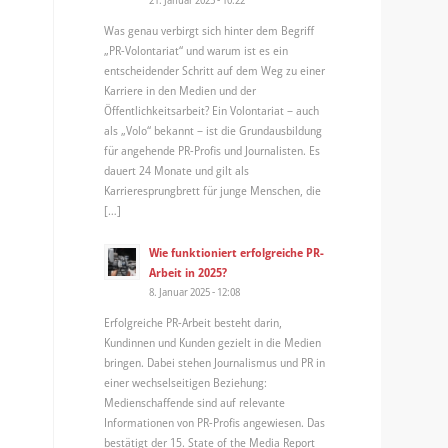
Was genau verbirgt sich hinter dem Begriff
„PR-Volontariat“ und warum ist es ein
entscheidender Schritt auf dem Weg zu einer
Karriere in den Medien und der
Öffentlichkeitsarbeit? Ein Volontariat – auch
als „Volo“ bekannt – ist die Grundausbildung
für angehende PR-Profis und Journalisten. Es
dauert 24 Monate und gilt als
Karrieresprungbrett für junge Menschen, die
[…]
Wie funktioniert erfolgreiche PR-
Arbeit in 2025?
8. Januar 2025 - 12:08
Erfolgreiche PR-Arbeit besteht darin,
Kundinnen und Kunden gezielt in die Medien
bringen. Dabei stehen Journalismus und PR in
einer wechselseitigen Beziehung:
Medienschaffende sind auf relevante
Informationen von PR-Profis angewiesen. Das
bestätigt der 15. State of the Media Report