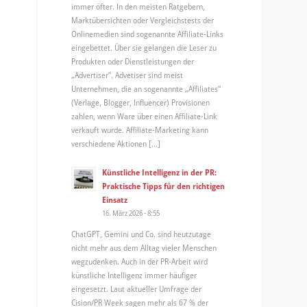
immer öfter. In den meisten Ratgebern,
Marktübersichten oder Vergleichstests der
Onlinemedien sind sogenannte Affiliate-Links
eingebettet. Über sie gelangen die Leser zu
Produkten oder Dienstleistungen der
„Advertiser“. Advetiser sind meist
Unternehmen, die an sogenannte „Affiliates“
(Verlage, Blogger, Influencer) Provisionen
zahlen, wenn Ware über einen Affiliate-Link
verkauft wurde. Affiliate-Marketing kann
verschiedene Aktionen […]
Künstliche Intelligenz in der PR:
Praktische Tipps für den richtigen
Einsatz
16. März 2026 - 8:55
ChatGPT, Gemini und Co. sind heutzutage
nicht mehr aus dem Alltag vieler Menschen
wegzudenken. Auch in der PR-Arbeit wird
künstliche Intelligenz immer häufiger
eingesetzt. Laut aktueller Umfrage der
Cision/PR Week sagen mehr als 67 % der