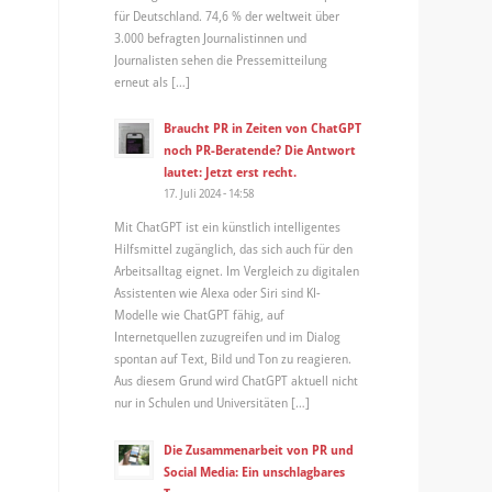
für Deutschland. 74,6 % der weltweit über
3.000 befragten Journalistinnen und
Journalisten sehen die Pressemitteilung
erneut als […]
Braucht PR in Zeiten von ChatGPT
noch PR-Beratende? Die Antwort
lautet: Jetzt erst recht.
17. Juli 2024 - 14:58
Mit ChatGPT ist ein künstlich intelligentes
Hilfsmittel zugänglich, das sich auch für den
Arbeitsalltag eignet. Im Vergleich zu digitalen
Assistenten wie Alexa oder Siri sind KI-
Modelle wie ChatGPT fähig, auf
Internetquellen zuzugreifen und im Dialog
spontan auf Text, Bild und Ton zu reagieren.
Aus diesem Grund wird ChatGPT aktuell nicht
nur in Schulen und Universitäten […]
Die Zusammenarbeit von PR und
Social Media: Ein unschlagbares