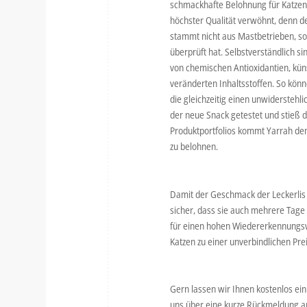
schmackhafte Belohnung für Katzen 
höchster Qualität verwöhnt, denn der
stammt nicht aus Mastbetrieben, so
überprüft hat. Selbstverständlich s
von chemischen Antioxidantien, kün
veränderten Inhaltsstoffen. So kö
die gleichzeitig einen unwidersteh
der neue Snack getestet und stieß d
Produktportfolios kommt Yarrah de
zu belohnen.
Damit der Geschmack der Leckerlis l
sicher, dass sie auch mehrere Tage 
für einen hohen Wiedererkennungswer
Katzen zu einer unverbindlichen Pr
Gern lassen wir Ihnen kostenlos ei
uns über eine kurze Rückmeldung 