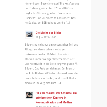
hinter diesen Bezeichnungen? Die Kurzfassung
der Erklärung wäre hier: B2B und B2C sind
englische Abkürzungen für „Business to
Business“ und „Business to Consumer“. Das
heißt also, bei B2B geht es um die […]
Die Macht der Bilder
17. Juni 2025 - 16:06
Bilder sind nicht nur ein wesentlicher Teil des
Alltags, sondern auch ein wichtiges
Instrument in der PR-Arbeit. Trotzdem
stecken immer weniger Unternehmen Zeit
und Kreativität in die Erstellung von guten PR-
Bildern. Das Problem dahinter: Der Mensch
denkt in Bildern. 90 % der Informationen, die
unser Gehirn verarbeitet, sind visuell. Bilder
sind also im Vergleich zum […]
PR-Volontariat: Der Schlüssel zur
erfolgreichen Karriere in
Kommunikation und Medien
21. Januar 2025 - 10:22