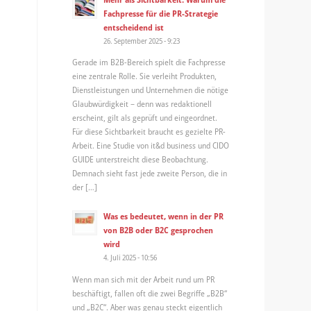
Fachpresse für die PR-Strategie
entscheidend ist
26. September 2025 - 9:23
Gerade im B2B-Bereich spielt die Fachpresse
eine zentrale Rolle. Sie verleiht Produkten,
Dienstleistungen und Unternehmen die nötige
Glaubwürdigkeit – denn was redaktionell
erscheint, gilt als geprüft und eingeordnet.
Für diese Sichtbarkeit braucht es gezielte PR-
Arbeit. Eine Studie von it&d business und CIDO
GUIDE unterstreicht diese Beobachtung.
Demnach sieht fast jede zweite Person, die in
der […]
Was es bedeutet, wenn in der PR
von B2B oder B2C gesprochen
wird
4. Juli 2025 - 10:56
Wenn man sich mit der Arbeit rund um PR
beschäftigt, fallen oft die zwei Begriffe „B2B“
und „B2C“. Aber was genau steckt eigentlich