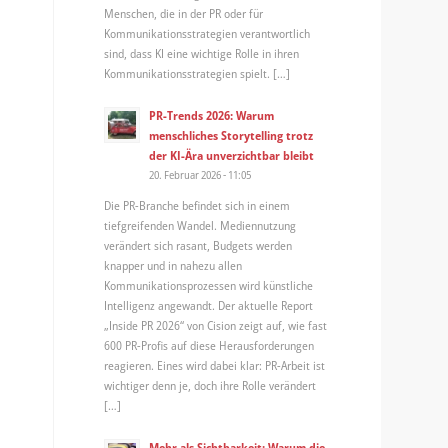
Menschen, die in der PR oder für
Kommunikationsstrategien verantwortlich
sind, dass KI eine wichtige Rolle in ihren
Kommunikationsstrategien spielt. […]
PR-Trends 2026: Warum
menschliches Storytelling trotz
der KI-Ära unverzichtbar bleibt
20. Februar 2026 - 11:05
Die PR-Branche befindet sich in einem
tiefgreifenden Wandel. Mediennutzung
verändert sich rasant, Budgets werden
knapper und in nahezu allen
Kommunikationsprozessen wird künstliche
Intelligenz angewandt. Der aktuelle Report
„Inside PR 2026“ von Cision zeigt auf, wie fast
600 PR-Profis auf diese Herausforderungen
reagieren. Eines wird dabei klar: PR-Arbeit ist
wichtiger denn je, doch ihre Rolle verändert
[…]
Mehr als Sichtbarkeit: Warum die