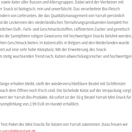
sowie Kater aller Rassen und Altersgruppen. Dabei wird der Vierbeiner mit
 Snack ist biologisch, rein und unverfälscht. Das verarbeitete Bio-Fleisch
ndern von Lieferanten, die das Qualitätsmanagement von Yarrah persönlich
ind die Leckereien des niederländischen Tiernahrungsproduzenten komplett frei
stlichen Duft-, Farb- und Geschmacksstoffen, raffiniertem Zucker und genetisch
nnen die Samtpfoten ruhigen Gewissens mit hochwertigen Snacks belohnt werden
lichen Geschmack bieten. In Katzencafés in Belgien und den Niederlanden wurde
ort auf eine sehr hohe Akzeptanz. Mit der Erweiterung des Snack-
m stetig wachsenden Trend nach, Katzen abwechslungsreicher und hochwertige
ange erhalten bleibt, stellt der wiederverschließbare Beutel mit Sichtfenster
nach dem Öffnen noch frisch sind. Die lächelnde Katze auf der Verpackung sorgt
t der Yarrah Bio-Produkte. Ab sofort ist der 50 g Beutel Yarrah Mini Snack für
eisempfehlung von 2,99 EUR im Handel erhältlich.
n Test-Paket des Mini Snacks für Katzen von Yarrah zukommen. Dazu freuen wir
an
yarrah@konstant.de
.