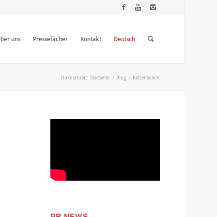
ber uns
Pressefächer
Kontakt
Deutsch
Du bist hier:
Startseite
/
Blog
/
Katzensnack
PR NEWS