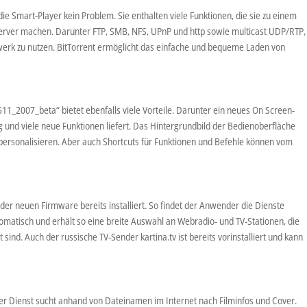
die Smart-Player kein Problem. Sie enthalten viele Funktionen, die sie zu einem
erver machen. Darunter FTP, SMB, NFS, UPnP und http sowie multicast UDP/RTP,
erk zu nutzen. BitTorrent ermöglicht das einfache und bequeme Laden von
11_2007_beta“ bietet ebenfalls viele Vorteile. Darunter ein neues On Screen-
g und viele neue Funktionen liefert. Das Hintergrundbild der Bedienoberfläche
 personalisieren. Aber auch Shortcuts für Funktionen und Befehle können vom
der neuen Firmware bereits installiert. So findet der Anwender die Dienste
atisch und erhält so eine breite Auswahl an Webradio- und TV-Stationen, die
ind. Auch der russische TV-Sender kartina.tv ist bereits vorinstalliert und kann
eser Dienst sucht anhand von Dateinamen im Internet nach Filminfos und Cover.