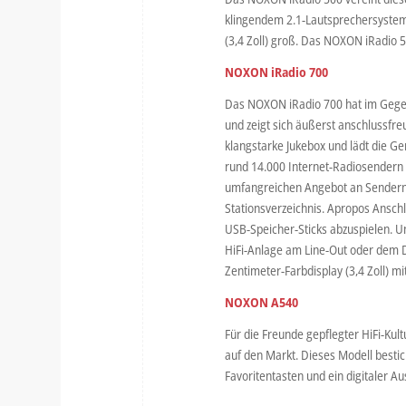
klingendem 2.1-Lautsprechersystem 
(3,4 Zoll) groß. Das NOXON iRadio 
NOXON iRadio 700
Das NOXON iRadio 700 hat im Gegen
und zeigt sich äußerst anschlussfre
klangstarke Jukebox und lädt die G
rund 14.000 Internet-Radiosendern 
umfangreichen Angebot an Sendern s
Stationsverzeichnis. Apropos Ansch
USB-Speicher-Sticks abzuspielen. U
HiFi-Anlage am Line-Out oder dem Di
Zentimeter-Farbdisplay (3,4 Zoll) m
NOXON A540
Für die Freunde gepflegter HiFi-K
auf den Markt. Dieses Modell bestic
Favoritentasten und ein digitaler 