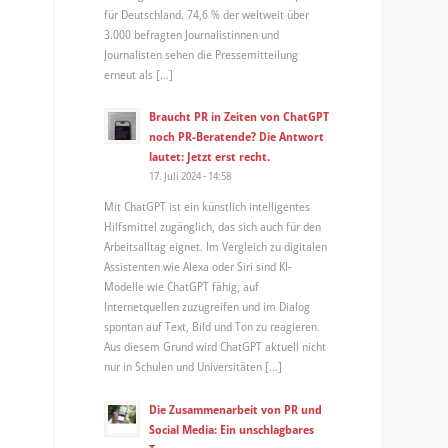
für Deutschland. 74,6 % der weltweit über
3.000 befragten Journalistinnen und
Journalisten sehen die Pressemitteilung
erneut als […]
Braucht PR in Zeiten von ChatGPT
noch PR-Beratende? Die Antwort
lautet: Jetzt erst recht.
17. Juli 2024 - 14:58
Mit ChatGPT ist ein künstlich intelligentes
Hilfsmittel zugänglich, das sich auch für den
Arbeitsalltag eignet. Im Vergleich zu digitalen
Assistenten wie Alexa oder Siri sind KI-
Modelle wie ChatGPT fähig, auf
Internetquellen zuzugreifen und im Dialog
spontan auf Text, Bild und Ton zu reagieren.
Aus diesem Grund wird ChatGPT aktuell nicht
nur in Schulen und Universitäten […]
,
Die Zusammenarbeit von PR und
Social Media: Ein unschlagbares