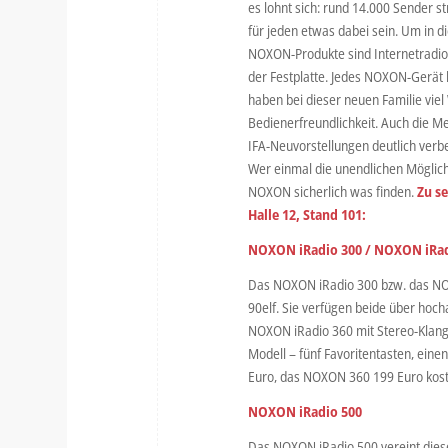
es lohnt sich: rund 14.000 Sender s
für jeden etwas dabei sein. Um in 
NOXON-Produkte sind Internetradio
der Festplatte. Jedes NOXON-Gerät k
haben bei dieser neuen Familie viel
Bedienerfreundlichkeit. Auch die M
IFA-Neuvorstellungen deutlich verb
Wer einmal die unendlichen Möglichk
NOXON sicherlich was finden.
Zu s
Halle 12, Stand 101:
NOXON iRadio 300 / NOXON iRad
Das NOXON iRadio 300 bzw. das NO
90elf. Sie verfügen beide über hoc
NOXON iRadio 360 mit Stereo-Klang
Modell – fünf Favoritentasten, ein
Euro, das NOXON 360 199 Euro kost
NOXON iRadio 500
Das NOXON iRadio 500 vereint dies