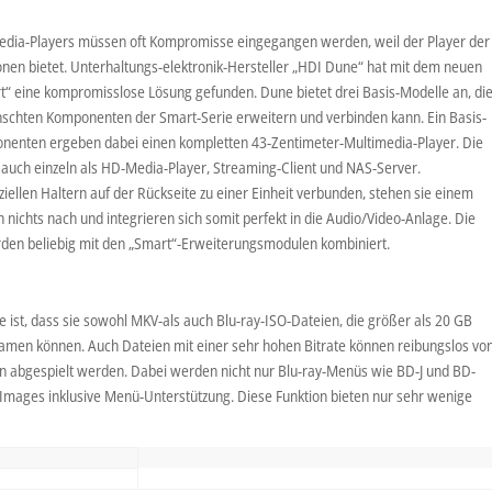
edia-Players müssen oft Kompromisse eingegangen werden, weil der Player der
onen bietet. Unterhaltungs-elektronik-Hersteller „HDI Dune“ hat mit dem neuen
 eine kompromisslose Lösung gefunden. Dune bietet drei Basis-Modelle an, di
nschten Komponenten der Smart-Serie erweitern und verbinden kann. Ein Basis-
enten ergeben dabei einen kompletten 43-Zentimeter-Multimedia-Player. Die
 auch einzeln als HD-Media-Player, Streaming-Client und NAS-Server.
iellen Haltern auf der Rückseite zu einer Einheit verbunden, stehen sie einem
n nichts nach und integrieren sich somit perfekt in die Audio/Video-Anlage. Die
den beliebig mit den „Smart“-Erweiterungsmodulen kombiniert.
 ist, dass sie sowohl MKV-als auch Blu-ray-ISO-Dateien, die größer als 20 GB
reamen können. Auch Dateien mit einer sehr hohen Bitrate können reibungslos vo
n abgespielt werden. Dabei werden nicht nur Blu-ray-Menüs wie BD-J und BD-
-Images inklusive Menü-Unterstützung. Diese Funktion bieten nur sehr wenige