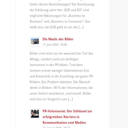
hinter diesen Bezeichnungen? Die Kurzfassung
der Erklärung wäre hier: B2B und B2C sind
englische Abkürzungen für „Business to
Business“ und „Business to Consumer“. Das
heißt also, bei B2B geht es um die […]
Die Macht der Bilder
17. Juni 2025 - 16:06
Bilder sind nicht nur ein wesentlicher Teil des
Alltags, sondern auch ein wichtiges
Instrument in der PR-Arbeit. Trotzdem
stecken immer weniger Unternehmen Zeit
und Kreativität in die Erstellung von guten PR-
Bildern. Das Problem dahinter: Der Mensch
denkt in Bildern. 90 % der Informationen, die
unser Gehirn verarbeitet, sind visuell. Bilder
sind also im Vergleich zum […]
PR-Volontariat: Der Schlüssel zur
erfolgreichen Karriere in
Kommunikation und Medien
21. Januar 2025 - 10:22