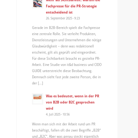
Fachpresse für die PR-Strategie
entscheidend ist
26. September 2025 - 9:23
Gerade im B2B-Bereich spielt die Fachpresse
eine zentrale Rolle. Sie verleiht Produkten,
Dienstleistungen und Unternehmen die nötige
Glaubwürdigkeit – denn was redaktionell
erscheint, gilt als geprüft und eingeordnet.
Für diese Sichtbarkeit braucht es gezielte PR-
Arbeit. Eine Studie von it&d business und CIDO
GUIDE unterstreicht diese Beobachtung.
Demnach sieht fast jede zweite Person, die in
der […]
Was es bedeutet, wenn in der PR
von B2B oder B2C gesprochen
wird
4. Juli 2025 - 10:56
Wenn man sich mit der Arbeit rund um PR
beschäftigt, fallen oft die zwei Begriffe „B2B“
und „B2C“. Aber was genau steckt eigentlich