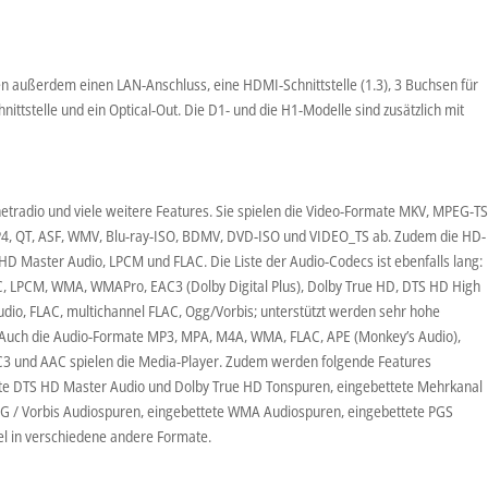
en außerdem einen LAN-Anschluss, eine HDMI-Schnittstelle (1.3), 3 Buchsen für
ittstelle und ein Optical-Out. Die D1- und die H1-Modelle sind zusätzlich mit
netradio und viele weitere Features. Sie spielen die Video-Formate MKV, MPEG-TS
4, QT, ASF, WMV, Blu-ray-ISO, BDMV, DVD-ISO und VIDEO_TS ab. Zudem die HD-
D Master Audio, LPCM und FLAC. Die Liste der Audio-Codecs ist ebenfalls lang:
AC, LPCM, WMA, WMAPro, EAC3 (Dolby Digital Plus), Dolby True HD, DTS HD High
dio, FLAC, multichannel FLAC, Ogg/Vorbis; unterstützt werden sehr hohe
it. Auch die Audio-Formate MP3, MPA, M4A, WMA, FLAC, APE (Monkey’s Audio),
3 und AAC spielen die Media-Player. Zudem werden folgende Features
tete DTS HD Master Audio und Dolby True HD Tonspuren, eingebettete Mehrkanal
G / Vorbis Audiospuren, eingebettete WMA Audiospuren, eingebettete PGS
tel in verschiedene andere Formate.