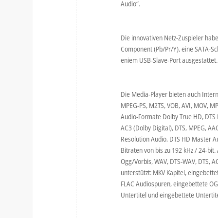
Audio“.
Die innovativen Netz-Zuspieler hab
Component (Pb/Pr/Y), eine SATA-Schn
eniem USB-Slave-Port ausgestattet.
Die Media-Player bieten auch Inter
MPEG-PS, M2TS, VOB, AVI, MOV, MP
Audio-Formate Dolby True HD, DTS H
AC3 (Dolby Digital), DTS, MPEG, A
Resolution Audio, DTS HD Master Au
Bitraten von bis zu 192 kHz / 24-b
Ogg/Vorbis, WAV, DTS-WAV, DTS, AC
unterstützt: MKV Kapitel, eingebet
FLAC Audiospuren, eingebettete OG
Untertitel und eingebettete Unterti