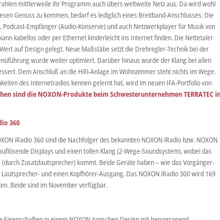
trahlen mittlerweile ihr Programm auch übers weltweite Netz aus. Da wird wohl
diesen Genuss zu kommen, bedarf es lediglich eines Breitband-Anschlusses. Die
, Podcast-Empfänger (Audio-Konserve) und auch Netzwerkplayer für Musik von
ann kabellos oder per Ethernet kinderleicht ins Internet finden. Die Nettetaler
 Wert auf Design gelegt. Neue Maßstäbe setzt die Drehregler-Technik bei der
enüführung wurde weiter optimiert. Darüber hinaus wurde der Klang bei allen
essert. Dem Anschluß an die HiFi-Anlage im Wohnzimmer steht nichts im Wege.
eiten des Internetradios kennen gelernt hat, wird im neuen IFA-Portfolio von
ehen sind die NOXON-Produkte beim Schwesterunternehmen TERRATEC i
io 360
XON iRadio 360 sind die Nachfolger des bekannten NOXON iRadio bzw. NOXON
hauflösende Displays und einen tollen Klang (2-Wege-Soundsystem), wobei das
 (durch Zusatzlautsprecher) kommt. Beide Geräte haben – wie das Vorgänger-
en Lautsprecher- und einen Kopfhörer-Ausgang. Das NOXON iRadio 300 wird 169
en. Beide sind im November verfügbar.
e Eigenschaften in einem NOXON-typischen Design mit hervorragend