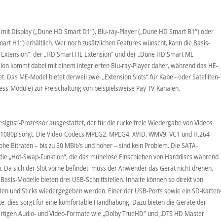
 mit Display („Dune HD Smart D1“), Blu-ray-Player („Dune HD Smart B1“) oder
mart H1“) erhältlich. Wer noch zusätzlichen Features wünscht, kann die Basis-
Extension“, der „HD Smart HE Extension“ und der „Dune HD Smart ME
sion kommt dabei mit einem integrierten Blu-ray-Player daher, während das HE-
. Das ME-Model bietet derweil zwei „Extension Slots“ für Kabel- oder Satelliten-
ss-Module) zur Freischaltung von beispielsweise Pay-TV-Kanälen.
signs“-Prozessor ausgestattet, der für die ruckelfreie Wiedergabe von Videos
n 1080p sorgt. Die Video-Codecs MPEG2, MPEG4, XVID, WMV9, VC1 und H.264
he Bitraten – bis zu 50 MBit/s und höher – sind kein Problem. Die SATA-
 die „Hot-Swap-Funktion“, die das mühelose Einschieben von Harddiscs während
. Da sich der Slot vorne befindet, muss der Anwender das Gerät nicht drehen,
Basis-Modelle bieten drei USB-Schnittstellen. Inhalte können so direkt von
ten und Sticks wiedergegeben werden. Einer der USB-Ports sowie ein SD-Karten
ite, dies sorgt für eine komfortable Handhabung. Dazu bieten die Geräte der
rtigen Audio- und Video-Formate wie „Dolby TrueHD“ und „DTS HD Master