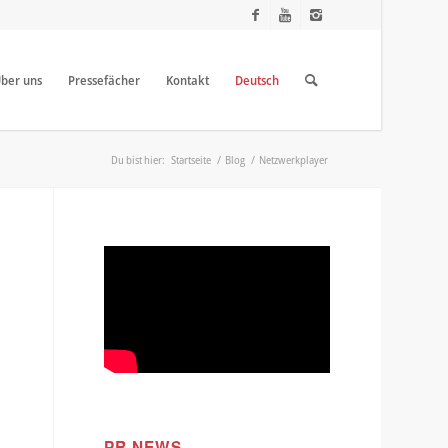
ber uns
Pressefächer
Kontakt
Deutsch
Du bist hier:
Startseite
/
Blog
/
Netzwerkplayer
PR NEWS