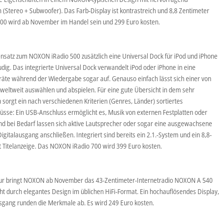
(Stereo + Subwoofer). Das Farb-Display ist kontrastreich und 8,8 Zentimeter
500 wird ab November im Handel sein und 299 Euro kosten.
satz zum NOXON iRadio 500 zusätzlich eine Universal Dock für iPod und iPhone
udig. Das integrierte Universal Dock verwandelt iPod oder iPhone in eine
eräte während der Wiedergabe sogar auf. Genauso einfach lässt sich einer von
weltweit auswählen und abspielen. Für eine gute Übersicht in dem sehr
orgt ein nach verschiedenen Kriterien (Genres, Länder) sortiertes
lüsse: Ein USB-Anschluss ermöglicht es, Musik von externen Festplatten oder
nd bei Bedarf lassen sich aktive Lautsprecher oder sogar eine ausgewachsene
gitalausgang anschließen. Integriert sind bereits ein 2.1.-System und ein 8,8-
it Titelanzeige. Das NOXON iRadio 700 wird 399 Euro kosten.
ultur bringt NOXON ab November das 43-Zentimeter-Internetradio NOXON A 540
ht durch elegantes Design im üblichen HiFi-Format. Ein hochauflösendes Display
Ausgang runden die Merkmale ab. Es wird 249 Euro kosten.