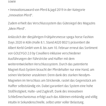
sowie
• Innovationsaward von Pferd & Jagd 2019 in der Kategorie
„Innovation Pferd“.
Zudem erhielt das Verschlusssystem das Gütesiegel des Magazins
„Mein Pferd“.
Anlässlich der diesjährigen Frühjahrsmesse spoga horse Fashion
Days 2020 in Köln (Halle 8.1, Stand A020 B021) präsentiert die
Albert Kerbl GmbH vom 8. bis zum 10. Februar erneut das Sortiment
von GOLEYGO 2.0 by Covalliero inklusive verschiedener
Ausführungen der Führstricke und Halfter mit dem
weiterentwickelten Verschlusssystem. Durch das patentierte
Magnet-Rast-System braucht der Pferdehalter nur eine Hand, um
seinen Vierbeiner anzuleinen: Denn dank des starken Neodym-
Magneten im Verschluss am Strickende, rastet das Gegenstück am
Halfter selbstständig ein. Dabei garantiert das System eine hohe
Stoßfestigkeit, Halte- und Zugkraft. Dank des innovativen
Schließmechanismus erfolgt auch das Ableinen einhändig und völlig
intuitiv in Sekundenschnelle, selbst unter voller Belastung.